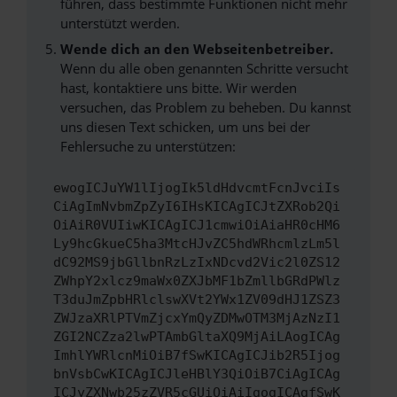
führen, dass bestimmte Funktionen nicht mehr
unterstützt werden.
Wende dich an den Webseitenbetreiber.
Wenn du alle oben genannten Schritte versucht
hast, kontaktiere uns bitte. Wir werden
versuchen, das Problem zu beheben. Du kannst
uns diesen Text schicken, um uns bei der
Fehlersuche zu unterstützen:
ewogICJuYW1lIjogIk5ldHdvcmtFcnJvciIs
CiAgImNvbmZpZyI6IHsKICAgICJtZXRob2Qi
OiAiR0VUIiwKICAgICJ1cmwiOiAiaHR0cHM6
Ly9hcGkueC5ha3MtcHJvZC5hdWRhcmlzLm5l
dC92MS9jbGllbnRzLzIxNDcvd2Vic2l0ZS12
ZWhpY2xlcz9maWx0ZXJbMF1bZmllbGRdPWlz
T3duJmZpbHRlclswXVt2YWx1ZV09dHJ1ZSZ3
ZWJzaXRlPTVmZjcxYmQyZDMwOTM3MjAzNzI1
ZGI2NCZza2lwPTAmbGltaXQ9MjAiLAogICAg
ImhlYWRlcnMiOiB7fSwKICAgICJib2R5Ijog
bnVsbCwKICAgICJleHBlY3QiOiB7CiAgICAg
ICJyZXNwb25zZVR5cGUiOiAiIgogICAgfSwK