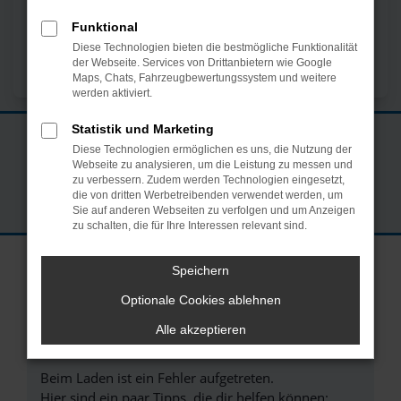
Funktional
Diese Technologien bieten die bestmögliche Funktionalität
der Webseite. Services von Drittanbietern wie Google
Maps, Chats, Fahrzeugbewertungssystem und weitere
werden aktiviert.
Statistik und Marketing
Tel: +49 6872 91400
Diese Technologien ermöglichen es uns, die Nutzung der
Webseite zu analysieren, um die Leistung zu messen und
zu verbessern. Zudem werden Technologien eingesetzt,
die von dritten Werbetreibenden verwendet werden, um
Team
Anfahrt
Kontakt
Sie auf anderen Webseiten zu verfolgen und um Anzeigen
zu schalten, die für Ihre Interessen relevant sind.
Speichern
Aktuelle Top-Angebote
Optionale Cookies ablehnen
Alle akzeptieren
Fehler: Network Error
Beim Laden ist ein Fehler aufgetreten.
Hier sind ein paar Tipps, die dir helfen können: