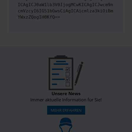
ICAgICJ0aW1lb3V0IjogMCwKICAgICJwcm9n
cmVzcyI6IG51bGwsCiAgICAicmlza3kiOiBm
YWxzZQogIH0KfQ==
Unsere News
Immer aktuelle Information für Sie!
MEHR ERFAHREN