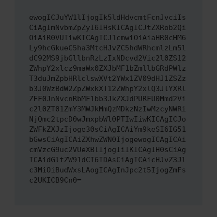
ewogICJuYW1lIjogIk5ldHdvcmtFcnJvciIs
CiAgImNvbmZpZyI6IHsKICAgICJtZXRob2Qi
OiAiR0VUIiwKICAgICJ1cmwiOiAiaHR0cHM6
Ly9hcGkueC5ha3MtcHJvZC5hdWRhcmlzLm5l
dC92MS9jbGllbnRzLzIxNDcvd2Vic2l0ZS12
ZWhpY2xlcz9maWx0ZXJbMF1bZmllbGRdPWlz
T3duJmZpbHRlclswXVt2YWx1ZV09dHJ1ZSZz
b3J0WzBdW2ZpZWxkXT12ZWhpY2xlQ3JlYXRl
ZEF0JnNvcnRbMF1bb3JkZXJdPURFU0Mmd2Vi
c2l0ZT01ZmY3MWJkMmQzMDkzNzIwMzcyNWRi
NjQmc2tpcD0wJmxpbWl0PTIwIiwKICAgICJo
ZWFkZXJzIjoge30sCiAgICAiYm9keSI6IG51
bGwsCiAgICAiZXhwZWN0IjogewogICAgICAi
cmVzcG9uc2VUeXBlIjogIiIKICAgIH0sCiAg
ICAidGltZW91dCI6IDAsCiAgICAicHJvZ3Jl
c3MiOiBudWxsLAogICAgInJpc2t5IjogZmFs
c2UKICB9Cn0=