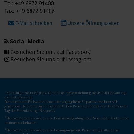
Tel: +49 6872 91400
Fax: +49 6872 91486
E-Mail schreiben
Unsere Öffnungszeiten
Social Media
Besuchen Sie uns auf Facebook
Besuchen Sie uns auf Instagram
Ehemaliger Neupreis (Unverbindliche Preisempfehlung des Herstellers am Tag
1
der Erstzulassung).
Der errechnete Preisvorteil sowie die angegebene Ersparnis errechnet sich
gegenüber der ehemaligen unverbindlichen Preisempfehlung des Herstellers am
Tag der Erstzulassung (Neupreis).
2
Hierbei handelt es sich um ein Finanzierungs-Angebot. Preise sind Bruttopreise.
Irrtümer vorbehalten.
3
Hierbei handelt es sich um ein Leasing-Angebot. Preise sind Bruttopreise.