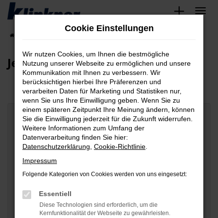
Zum
Hauptinhalt
Cookie Einstellungen
springen
Startseite
Fahrzeugangebote
Fahrzeuganfrage
Wir nutzen Cookies, um Ihnen die bestmögliche
Jetzt Wunschfahrzeug anfragen
Nutzung unserer Webseite zu ermöglichen und unsere
Kommunikation mit Ihnen zu verbessern. Wir
berücksichtigen hierbei Ihre Präferenzen und
verarbeiten Daten für Marketing und Statistiken nur,
wenn Sie uns Ihre Einwilligung geben. Wenn Sie zu
einem späteren Zeitpunkt Ihre Meinung ändern, können
Sie die Einwilligung jederzeit für die Zukunft widerrufen.
Fahrzeugdaten
Weitere Informationen zum Umfang der
Datenverarbeitung finden Sie hier:
Hersteller
Datenschutzerklärung
,
Cookie-Richtlinie
.
Impressum
Folgende Kategorien von Cookies werden von uns eingesetzt:
Modell
Essentiell
Diese Technologien sind erforderlich, um die
Kernfunktionalität der Webseite zu gewährleisten.
Fahrzeugtyp auswählen