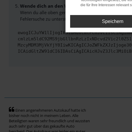
Technologien eingesetzt, die v
Wende dich an den Webseitenbetreiber.
die für Ihre Interessen relevant s
Wenn du alle oben genannten Schritte versucht hast, k
Fehlersuche zu unterstützen:
Speichern
ewogICJuYW1lIjogIk5ldHdvcmtFcnJvciIsCiAgImN
cmlzLm5ldC92MS9jbGllbnRzLzIxNDcvd2Vic2l0ZS1
MzcyMDM3MjVkYjY0IiwKICAgICJoZWFkZXJzIjoge30
ICAidGltZW91dCI6IDAsCiAgICAicHJvZ3Jlc3MiOiB
Einen angenehmeren Autokauf hatte ich
bisher noch nicht in meinem Leben. Alle
Beteiligten waren sehr freundlich und wussten
auch sehr gut über das gekaufte Auto
bescheid. Das Autohaus war leider ein gutes