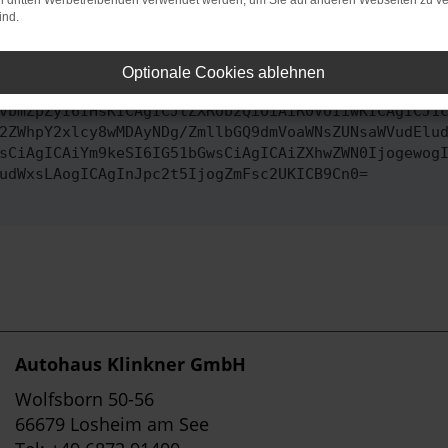
on dritten Werbetreibenden verwendet werden, um Sie auf anderen Webseiten zu ve
ind.
ontaktiere uns bitte. Wir werden versuchen, das Problem zu behe
Optionale Cookies ablehnen
vbmZpZyI6IHsKICAgICJtZXRob2QiOiAiR0VUIiwKICAgICJ1
2ZWhpY2xlcy8wMDAyNDg/ZmllbGQ9dmVoaWNsZUNsaWVudElu
sCiAgICAiYm9keSI6IG51bGwsCiAgICAiZXhwZWN0Ijogewog
udWxsLAogICAgInJpc2t5IjogZmFsc2UKICB9Cn0=
Autohaus Klinkner GmbH
Wolfsborn 50-56
66679 Losheim am See