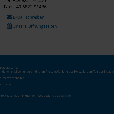
Tel: +49 6872 91400
Fax: +49 6872 91486
E-Mail schreiben
Unsere Öffnungszeiten
rstzulassung).
er der ehemaligen unverbindlichen Preisempfehlung des Herstellers am Tag der Erstzula
rrtümer vorbehalten.
 vorbehalten.
info@autohaus-klinkner.de |
Webdesign by audaris.de