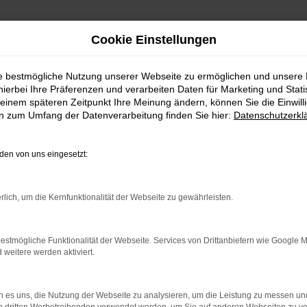
Cookie Einstellungen
ie bestmögliche Nutzung unserer Webseite zu ermöglichen und unsere
hierbei Ihre Präferenzen und verarbeiten Daten für Marketing und Stati
einem späteren Zeitpunkt Ihre Meinung ändern, können Sie die Einwillig
en zum Umfang der Datenverarbeitung finden Sie hier:
Datenschutzerkl
en von uns eingesetzt:
indung.
hine?
rlich, um die Kernfunktionalität der Webseite zu gewährleisten.
aden bestimmter Seiten verhindern. Funktioniert die Seite in e
estmögliche Funktionalität der Webseite. Services von Drittanbietern wie Google 
eitere werden aktiviert.
 zu beheben.
bssystem auf dem neuesten Stand sind.
 es uns, die Nutzung der Webseite zu analysieren, um die Leistung zu messen u
ko, sondern kann auch dazu führen, dass bestimmte Funktionen nic