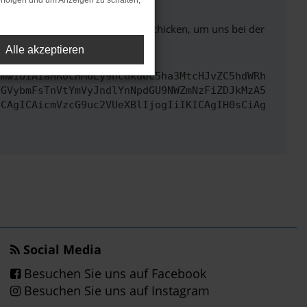
rfolgen und um Anzeigen zu schalten,
ben. Du kannst uns diesen Text schicken, um uns bei der
Alle akzeptieren
cmwiOiAiaHR0cHM6Ly9hcGkueC5ha3MtcHJvZC5hdWRh
dGVybmFsTnVtYmVyJndlYnNpdGU9NWZmNzFiZDJkMzA5
ICAgICAicmVzcG9uc2VUeXBlIjogIiIKICAgIH0sCiAg
Social Media
Besuchen Sie uns auf Facebook
Besuchen Sie uns auf Instagram