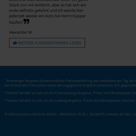
Stück von mir entfernt, aber es hat sich am
ende definitiv gelohnt und ich würde hier
jederzeit wieder ein Auto bei Herrn Küpper
kaufen!
Alexander W.
WEITERE KUNDENSTIMMEN LESEN
Ehemaliger Neupreis (Unverbindliche Preisempfehlung des Herstellers am Tag der E
1
Der errechnete Preisvorteil sowie die angegebene Ersparnis errechnet sich gegenüb
2
Hierbei handelt es sich um ein Finanzierungs-Angebot. Preise sind Bruttopreise. I
3
Hierbei handelt es sich um ein Leasing-Angebot. Preise sind Bruttopreise. Irrtümer
© 2026 Autohaus Klinkner GmbH | Wolfsborn 50-56 | DE-66679 Losheim am See | 