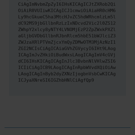
CiAgImNvbmZpZyI6IHsKICAgICJtZXRob2Qi
OiAiR0VUIiwKICAgICJ1cmwiOiAiaHR0cHM6
Ly9hcGkueC5ha3MtcHJvZC5hdWRhcmlzLm5l
dC92MS9jbGllbnRzLzIxNDcvd2Vic2l0ZS12
ZWhpY2xlcy8yNTY4LVNOMjEzP2ZpZWxkPXZl
aGljbGVDbGllbnRJbnRlcm5hbE51bWJlciZ3
ZWJzaXRlPTVmZjcxYmQyZDMwOTM3MjAzNzI1
ZGI2NCIsCiAgICAiaGVhZGVycyI6IHt9LAog
ICAgImJvZHkiOiBudWxsLAogICAgImV4cGVj
dCI6IHsKICAgICAgInJlc3BvbnNlVHlwZSI6
ICIiCiAgICB9LAogICAgInRpbWVvdXQiOiAw
LAogICAgInByb2dyZXNzIjogbnVsbCwKICAg
ICJyaXNreSI6IGZhbHNlCiAgfQp9