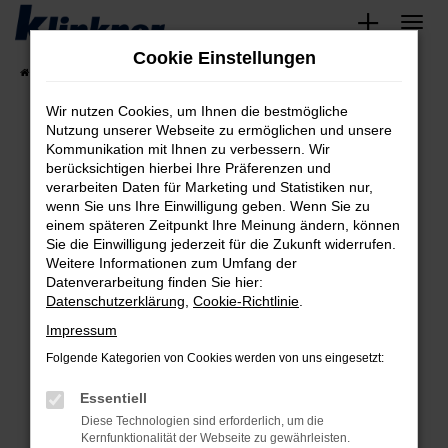
Zum
Hauptinhalt
Cookie Einstellungen
springen
Startseite
Fahrzeugangebote
Angebote
Wir nutzen Cookies, um Ihnen die bestmögliche
Nutzung unserer Webseite zu ermöglichen und unsere
Kommunikation mit Ihnen zu verbessern. Wir
Fehler: Network Error
berücksichtigen hierbei Ihre Präferenzen und
verarbeiten Daten für Marketing und Statistiken nur,
Beim Laden ist ein Fehler aufgetreten.
wenn Sie uns Ihre Einwilligung geben. Wenn Sie zu
Hier sind ein paar Tipps, die dir helfen können:
einem späteren Zeitpunkt Ihre Meinung ändern, können
Sie die Einwilligung jederzeit für die Zukunft widerrufen.
Überprüfe deine Firewall und deine
Weitere Informationen zum Umfang der
Internetverbindung.
Datenverarbeitung finden Sie hier:
Datenschutzerklärung
,
Cookie-Richtlinie
.
Laden andere Webseiten, zum Beispiel deine
Suchmaschine?
Impressum
Prüfe deine Browsererweiterungen.
Folgende Kategorien von Cookies werden von uns eingesetzt:
Manche Erweiterungen, wie Werbeblocker,
Essentiell
können das Laden bestimmter Seiten
verhindern. Funktioniert die Seite in einem
Diese Technologien sind erforderlich, um die
Kernfunktionalität der Webseite zu gewährleisten.
anderen Browser oder in einem privaten