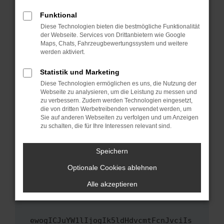
Fenster?
Funktional
Starte dein Gerät neu.
Diese Technologien bieten die bestmögliche Funktionalität
Das kann manchmal helfen, vorübergehende
der Webseite. Services von Drittanbietern wie Google
Maps, Chats, Fahrzeugbewertungssystem und weitere
Probleme zu beheben.
werden aktiviert.
Stelle sicher, dass dein Browser und dein
Betriebssystem auf dem neuesten Stand
Statistik und Marketing
sind.
Diese Technologien ermöglichen es uns, die Nutzung der
Webseite zu analysieren, um die Leistung zu messen und
Veraltete Software birgt nicht nur ein
zu verbessern. Zudem werden Technologien eingesetzt,
Sicherheitsrisiko, sondern kann auch dazu
die von dritten Werbetreibenden verwendet werden, um
führen, dass bestimmte Funktionen nicht mehr
Sie auf anderen Webseiten zu verfolgen und um Anzeigen
unterstützt werden.
zu schalten, die für Ihre Interessen relevant sind.
Wende dich an den Webseitenbetreiber.
Speichern
Wenn du alle oben genannten Schritte versucht
hast, kontaktiere uns bitte. Wir werden
Optionale Cookies ablehnen
versuchen, das Problem zu beheben. Du kannst
Alle akzeptieren
uns diesen Text schicken, um uns bei der
Fehlersuche zu unterstützen:
ewogICJuYW1lIjogIk5ldHdvcmtFcnJvciIs