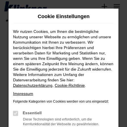
Zum
Hauptinhalt
Cookie Einstellungen
springen
Startseite
Fahrzeugangebote
Angebote
Wir nutzen Cookies, um Ihnen die bestmögliche
Nutzung unserer Webseite zu ermöglichen und unsere
Kommunikation mit Ihnen zu verbessern. Wir
Fehler: Network Error
berücksichtigen hierbei Ihre Präferenzen und
verarbeiten Daten für Marketing und Statistiken nur,
Beim Laden ist ein Fehler aufgetreten.
wenn Sie uns Ihre Einwilligung geben. Wenn Sie zu
Hier sind ein paar Tipps, die dir helfen können:
einem späteren Zeitpunkt Ihre Meinung ändern, können
Sie die Einwilligung jederzeit für die Zukunft widerrufen.
Überprüfe deine Firewall und deine
Weitere Informationen zum Umfang der
Internetverbindung.
Datenverarbeitung finden Sie hier:
Datenschutzerklärung
,
Cookie-Richtlinie
.
Laden andere Webseiten, zum Beispiel deine
Suchmaschine?
Impressum
Prüfe deine Browsererweiterungen.
Folgende Kategorien von Cookies werden von uns eingesetzt:
Manche Erweiterungen, wie Werbeblocker,
Essentiell
können das Laden bestimmter Seiten
verhindern. Funktioniert die Seite in einem
Diese Technologien sind erforderlich, um die
Kernfunktionalität der Webseite zu gewährleisten.
anderen Browser oder in einem privaten