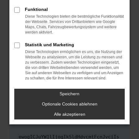
Fenster?
Funktional
Starte dein Gerät neu.
Diese Technologien bieten die bestmögliche Funktionalität
Das kann manchmal helfen, vorübergehende
der Webseite. Services von Drittanbietern wie Google
Maps, Chats, Fahrzeugbewertungssystem und weitere
Probleme zu beheben.
werden aktiviert.
Stelle sicher, dass dein Browser und dein
Betriebssystem auf dem neuesten Stand
Statistik und Marketing
sind.
Diese Technologien ermöglichen es uns, die Nutzung der
Webseite zu analysieren, um die Leistung zu messen und
Veraltete Software birgt nicht nur ein
zu verbessern. Zudem werden Technologien eingesetzt,
Sicherheitsrisiko, sondern kann auch dazu
die von dritten Werbetreibenden verwendet werden, um
führen, dass bestimmte Funktionen nicht mehr
Sie auf anderen Webseiten zu verfolgen und um Anzeigen
unterstützt werden.
zu schalten, die für Ihre Interessen relevant sind.
Wende dich an den Webseitenbetreiber.
Speichern
Wenn du alle oben genannten Schritte versucht
hast, kontaktiere uns bitte. Wir werden
Optionale Cookies ablehnen
versuchen, das Problem zu beheben. Du kannst
Alle akzeptieren
uns diesen Text schicken, um uns bei der
Fehlersuche zu unterstützen:
ewogICJuYW1lIjogIk5ldHdvcmtFcnJvciIs