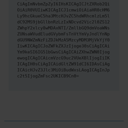
CiAgImNvbmZpZyI6IHsKICAgICJtZXRob2Qi
OiAiR0VUIiwKICAgICJ1cmwiOiAiaHR0cHM6
Ly9hcGkueC5ha3MtcHJvZC5hdWRhcmlzLm5l
dC92MS9jbGllbnRzLzIxNDcvd2Vic2l0ZS12
ZWhpY2xlcy8wMDAxNTI/ZmllbGQ9dmVoaWNs
ZUNsaWVudEludGVybmFsTnVtYmVyJndlYnNp
dGU9NWZmNzFiZDJkMzA5MzcyMDM3MjVkYjY0
IiwKICAgICJoZWFkZXJzIjoge30sCiAgICAi
Ym9keSI6IG51bGwsCiAgICAiZXhwZWN0Ijog
ewogICAgICAicmVzcG9uc2VUeXBlIjogIiIK
ICAgIH0sCiAgICAidGltZW91dCI6IDAsCiAg
ICAicHJvZ3Jlc3MiOiBudWxsLAogICAgInJp
c2t5IjogZmFsc2UKICB9Cn0=