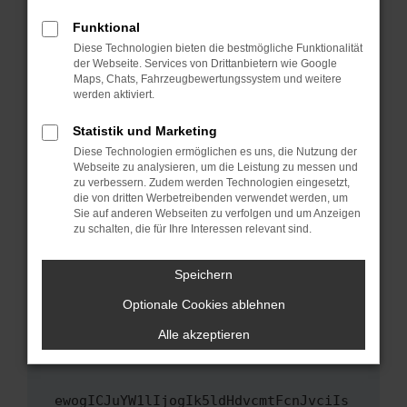
Fenster?
Funktional
Starte dein Gerät neu.
Diese Technologien bieten die bestmögliche Funktionalität
Das kann manchmal helfen, vorübergehende
der Webseite. Services von Drittanbietern wie Google
Maps, Chats, Fahrzeugbewertungssystem und weitere
Probleme zu beheben.
werden aktiviert.
Stelle sicher, dass dein Browser und dein
Betriebssystem auf dem neuesten Stand
Statistik und Marketing
sind.
Diese Technologien ermöglichen es uns, die Nutzung der
Webseite zu analysieren, um die Leistung zu messen und
Veraltete Software birgt nicht nur ein
zu verbessern. Zudem werden Technologien eingesetzt,
Sicherheitsrisiko, sondern kann auch dazu
die von dritten Werbetreibenden verwendet werden, um
führen, dass bestimmte Funktionen nicht mehr
Sie auf anderen Webseiten zu verfolgen und um Anzeigen
unterstützt werden.
zu schalten, die für Ihre Interessen relevant sind.
Wende dich an den Webseitenbetreiber.
Speichern
Wenn du alle oben genannten Schritte versucht
hast, kontaktiere uns bitte. Wir werden
Optionale Cookies ablehnen
versuchen, das Problem zu beheben. Du kannst
Alle akzeptieren
uns diesen Text schicken, um uns bei der
Fehlersuche zu unterstützen:
ewogICJuYW1lIjogIk5ldHdvcmtFcnJvciIs