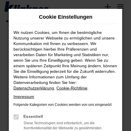
Zum
Hauptinhalt
Cookie Einstellungen
springen
Startseite
Fahrzeugangebote
Angebote
Wir nutzen Cookies, um Ihnen die bestmögliche
Nutzung unserer Webseite zu ermöglichen und unsere
Kommunikation mit Ihnen zu verbessern. Wir
Fehler: Network Error
berücksichtigen hierbei Ihre Präferenzen und
verarbeiten Daten für Marketing und Statistiken nur,
Beim Laden ist ein Fehler aufgetreten.
wenn Sie uns Ihre Einwilligung geben. Wenn Sie zu
Hier sind ein paar Tipps, die dir helfen können:
einem späteren Zeitpunkt Ihre Meinung ändern, können
Sie die Einwilligung jederzeit für die Zukunft widerrufen.
Überprüfe deine Firewall und deine
Weitere Informationen zum Umfang der
Internetverbindung.
Datenverarbeitung finden Sie hier:
Datenschutzerklärung
,
Cookie-Richtlinie
.
Laden andere Webseiten, zum Beispiel deine
Suchmaschine?
Impressum
Prüfe deine Browsererweiterungen.
Folgende Kategorien von Cookies werden von uns eingesetzt:
Manche Erweiterungen, wie Werbeblocker,
Essentiell
können das Laden bestimmter Seiten
verhindern. Funktioniert die Seite in einem
Diese Technologien sind erforderlich, um die
Kernfunktionalität der Webseite zu gewährleisten.
anderen Browser oder in einem privaten