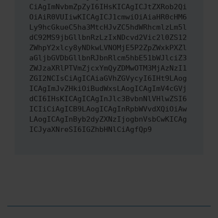
CiAgImNvbmZpZyI6IHsKICAgICJtZXRob2Qi
OiAiR0VUIiwKICAgICJ1cmwiOiAiaHR0cHM6
Ly9hcGkueC5ha3MtcHJvZC5hdWRhcmlzLm5l
dC92MS9jbGllbnRzLzIxNDcvd2Vic2l0ZS12
ZWhpY2xlcy8yNDkwLVNOMjE5P2ZpZWxkPXZl
aGljbGVDbGllbnRJbnRlcm5hbE51bWJlciZ3
ZWJzaXRlPTVmZjcxYmQyZDMwOTM3MjAzNzI1
ZGI2NCIsCiAgICAiaGVhZGVycyI6IHt9LAog
ICAgImJvZHkiOiBudWxsLAogICAgImV4cGVj
dCI6IHsKICAgICAgInJlc3BvbnNlVHlwZSI6
ICIiCiAgICB9LAogICAgInRpbWVvdXQiOiAw
LAogICAgInByb2dyZXNzIjogbnVsbCwKICAg
ICJyaXNreSI6IGZhbHNlCiAgfQp9