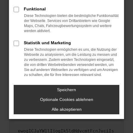
Fenster?
Funktional
Starte dein Gerät neu.
Diese Technologien bieten die bestmögliche Funktionalität
Das kann manchmal helfen, vorübergehende
der Webseite. Services von Drittanbietern wie Google
Maps, Chats, Fahrzeugbewertungssystem und weitere
Probleme zu beheben.
werden aktiviert.
Stelle sicher, dass dein Browser und dein
Betriebssystem auf dem neuesten Stand
Statistik und Marketing
sind.
Diese Technologien ermöglichen es uns, die Nutzung der
Webseite zu analysieren, um die Leistung zu messen und
Veraltete Software birgt nicht nur ein
zu verbessern. Zudem werden Technologien eingesetzt,
Sicherheitsrisiko, sondern kann auch dazu
die von dritten Werbetreibenden verwendet werden, um
führen, dass bestimmte Funktionen nicht mehr
Sie auf anderen Webseiten zu verfolgen und um Anzeigen
unterstützt werden.
zu schalten, die für Ihre Interessen relevant sind.
Wende dich an den Webseitenbetreiber.
Speichern
Wenn du alle oben genannten Schritte versucht
hast, kontaktiere uns bitte. Wir werden
Optionale Cookies ablehnen
versuchen, das Problem zu beheben. Du kannst
Alle akzeptieren
uns diesen Text schicken, um uns bei der
Fehlersuche zu unterstützen:
ewogICJuYW1lIjogIk5ldHdvcmtFcnJvciIs