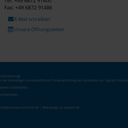
Tel: +49 6872 91400
Fax: +49 6872 91486
E-Mail schreiben
Unsere Öffnungszeiten
rstzulassung).
er der ehemaligen unverbindlichen Preisempfehlung des Herstellers am Tag der Erstzula
rrtümer vorbehalten.
 vorbehalten.
info@autohaus-klinkner.de |
Webdesign by audaris.de