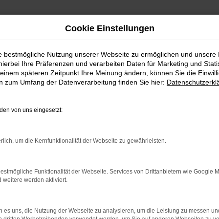
Cookie Einstellungen
ie bestmögliche Nutzung unserer Webseite zu ermöglichen und unsere
hierbei Ihre Präferenzen und verarbeiten Daten für Marketing und Stati
einem späteren Zeitpunkt Ihre Meinung ändern, können Sie die Einwillig
en zum Umfang der Datenverarbeitung finden Sie hier:
Datenschutzerkl
en von uns eingesetzt:
indung.
hine?
rlich, um die Kernfunktionalität der Webseite zu gewährleisten.
aden bestimmter Seiten verhindern. Funktioniert die Seite in e
estmögliche Funktionalität der Webseite. Services von Drittanbietern wie Google 
eitere werden aktiviert.
 zu beheben.
bssystem auf dem neuesten Stand sind.
 es uns, die Nutzung der Webseite zu analysieren, um die Leistung zu messen u
ko, sondern kann auch dazu führen, dass bestimmte Funktionen nic