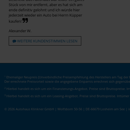
Stück von mir entfernt, aber es hat sich am
ende definitiv gelohnt und ich würde hier
jederzeit wieder ein Auto bei Herrn Küpper
kaufen!
Alexander W.
WEITERE KUNDENSTIMMEN LESEN
Ehemaliger Neupreis (Unverbindliche Preisempfehlung des Herstellers am Tag der E
1
Der errechnete Preisvorteil sowie die angegebene Ersparnis errechnet sich gegenüb
2
Hierbei handelt es sich um ein Finanzierungs-Angebot. Preise sind Bruttopreise. I
3
Hierbei handelt es sich um ein Leasing-Angebot. Preise sind Bruttopreise. Irrtümer
© 2026 Autohaus Klinkner GmbH | Wolfsborn 50-56 | DE-66679 Losheim am See | 