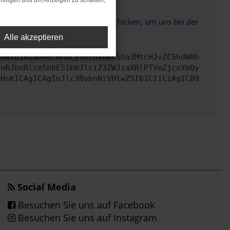
rfolgen und um Anzeigen zu schalten,
ben. Du kannst uns diesen Text schicken, um uns bei der
Alle akzeptieren
cmwiOiAiaHR0cHM6Ly9hcGkueC5ha3MtcHJvZC5hdWRh
bnRJbnRlcm5hbE51bWJlciZ3ZWJzaXRlPTVmZjcxYmQy
IHsKICAgICAgInJlc3BvbnNlVHlwZSI6ICIiCiAgICB9
Social Media
Besuchen Sie uns auf Facebook
Besuchen Sie uns auf Instagram