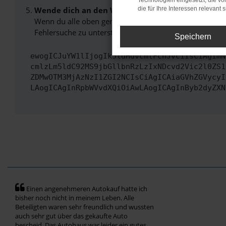
Technologien eingesetzt, die v
Wende dich an den Webseitenbetreiber.
die für Ihre Interessen relevant s
Wenn du alle oben genannten Schritte versucht hast, k
Fehlersuche zu unterstützen:
Speichern
ewogICJuYW1lIjogIk5ldHdvcmtFcnJvciIsCiAgImN
cmlzLm5ldC92MS9jbGllbnRzLzIxNDcvd2Vic2l0ZS1
ZDMwOTM3MjAzNzI1ZGI2NCIsCiAgICAiaGVhZGVycyI
LAogICAgInRpbWVvdXQiOiAwLAogICAgInByb2dyZXN
Einen angenehmeren Autokauf hatte ich
bisher noch nicht in meinem Leben. Alle
Beteiligten waren sehr freundlich und wussten
auch sehr gut über das gekaufte Auto
bescheid. Das Autohaus war leider ein gutes