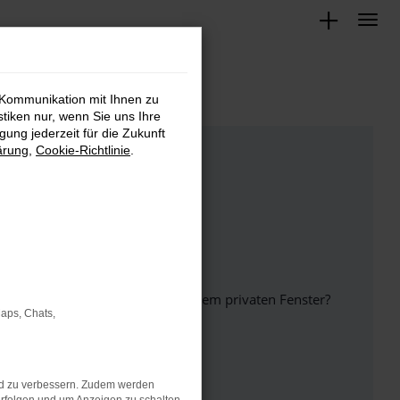
 Kommunikation mit Ihnen zu
stiken nur, wenn Sie uns Ihre
ung jederzeit für die Zukunft
ärung
,
Cookie-Richtlinie
.
inem anderen Browser oder in einem privaten Fenster?
Maps, Chats,
nd zu verbessern. Zudem werden
ht mehr unterstützt werden.