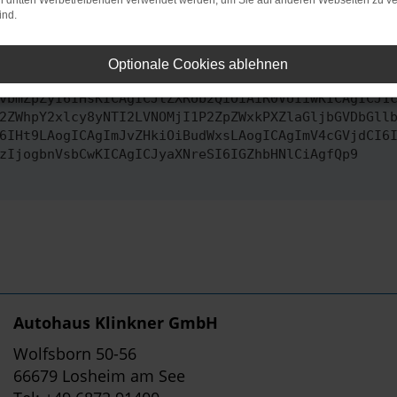
on dritten Werbetreibenden verwendet werden, um Sie auf anderen Webseiten zu ve
ind.
ontaktiere uns bitte. Wir werden versuchen, das Problem zu behe
Optionale Cookies ablehnen
vbmZpZyI6IHsKICAgICJtZXRob2QiOiAiR0VUIiwKICAgICJ1
2ZWhpY2xlcy8yNTI2LVNOMjI1P2ZpZWxkPXZlaGljbGVDbGll
6IHt9LAogICAgImJvZHkiOiBudWxsLAogICAgImV4cGVjdCI6
zIjogbnVsbCwKICAgICJyaXNreSI6IGZhbHNlCiAgfQp9
Autohaus Klinkner GmbH
Wolfsborn 50-56
66679 Losheim am See