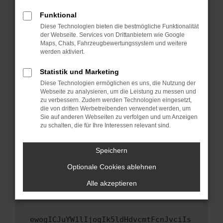
Fenster?
Funktional
Starte dein Gerät neu.
Diese Technologien bieten die bestmögliche Funktionalität
Das kann manchmal helfen, vorübergehende
der Webseite. Services von Drittanbietern wie Google
Maps, Chats, Fahrzeugbewertungssystem und weitere
Probleme zu beheben.
werden aktiviert.
Stelle sicher, dass dein Browser und dein
Betriebssystem auf dem neuesten Stand
Statistik und Marketing
sind.
Diese Technologien ermöglichen es uns, die Nutzung der
Webseite zu analysieren, um die Leistung zu messen und
Veraltete Software birgt nicht nur ein
zu verbessern. Zudem werden Technologien eingesetzt,
Sicherheitsrisiko, sondern kann auch dazu
die von dritten Werbetreibenden verwendet werden, um
führen, dass bestimmte Funktionen nicht mehr
Sie auf anderen Webseiten zu verfolgen und um Anzeigen
unterstützt werden.
zu schalten, die für Ihre Interessen relevant sind.
Wende dich an den Webseitenbetreiber.
Speichern
Wenn du alle oben genannten Schritte versucht
hast, kontaktiere uns bitte. Wir werden
Optionale Cookies ablehnen
versuchen, das Problem zu beheben. Du kannst
Alle akzeptieren
uns diesen Text schicken, um uns bei der
Fehlersuche zu unterstützen:
ewogICJuYW1lIjogIk5ldHdvcmtFcnJvciIs