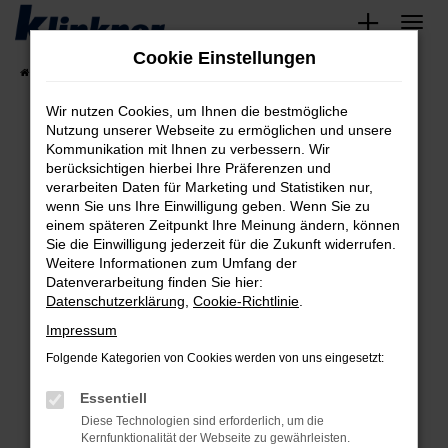
Zum
Hauptinhalt
Cookie Einstellungen
springen
Startseite
Fahrzeugangebote
Angebote
Wir nutzen Cookies, um Ihnen die bestmögliche
Nutzung unserer Webseite zu ermöglichen und unsere
Kommunikation mit Ihnen zu verbessern. Wir
Fehler: Network Error
berücksichtigen hierbei Ihre Präferenzen und
verarbeiten Daten für Marketing und Statistiken nur,
Beim Laden ist ein Fehler aufgetreten.
wenn Sie uns Ihre Einwilligung geben. Wenn Sie zu
Hier sind ein paar Tipps, die dir helfen können:
einem späteren Zeitpunkt Ihre Meinung ändern, können
Sie die Einwilligung jederzeit für die Zukunft widerrufen.
Überprüfe deine Firewall und deine
Weitere Informationen zum Umfang der
Internetverbindung.
Datenverarbeitung finden Sie hier:
Datenschutzerklärung
,
Cookie-Richtlinie
.
Laden andere Webseiten, zum Beispiel deine
Suchmaschine?
Impressum
Prüfe deine Browsererweiterungen.
Folgende Kategorien von Cookies werden von uns eingesetzt:
Manche Erweiterungen, wie Werbeblocker,
Essentiell
können das Laden bestimmter Seiten
verhindern. Funktioniert die Seite in einem
Diese Technologien sind erforderlich, um die
Kernfunktionalität der Webseite zu gewährleisten.
anderen Browser oder in einem privaten