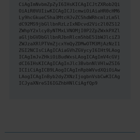
CiAgImNvbmZpZyI6IHsKICAgICJtZXRob2Qi
OiAiR0VUIiwKICAgICJ1cmwiOiAiaHR0cHM6
Ly9hcGkueC5ha3MtcHJvZC5hdWRhcmlzLm5l
dC92MS9jbGllbnRzLzIxNDcvd2Vic2l0ZS12
ZWhpY2xlcy8yNTMxLVNOMjI0P2ZpZWxkPXZl
aGljbGVDbGllbnRJbnRlcm5hbE51bWJlciZ3
ZWJzaXRlPTVmZjcxYmQyZDMwOTM3MjAzNzI1
ZGI2NCIsCiAgICAiaGVhZGVycyI6IHt9LAog
ICAgImJvZHkiOiBudWxsLAogICAgImV4cGVj
dCI6IHsKICAgICAgInJlc3BvbnNlVHlwZSI6
ICIiCiAgICB9LAogICAgInRpbWVvdXQiOiAw
LAogICAgInByb2dyZXNzIjogbnVsbCwKICAg
ICJyaXNreSI6IGZhbHNlCiAgfQp9