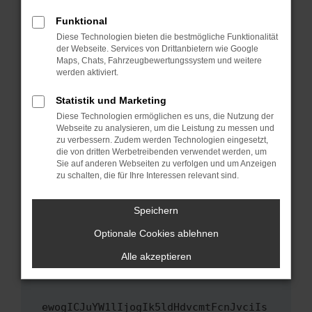
Fenster?
Funktional
Starte dein Gerät neu.
Diese Technologien bieten die bestmögliche Funktionalität
Das kann manchmal helfen, vorübergehende
der Webseite. Services von Drittanbietern wie Google
Maps, Chats, Fahrzeugbewertungssystem und weitere
Probleme zu beheben.
werden aktiviert.
Stelle sicher, dass dein Browser und dein
Betriebssystem auf dem neuesten Stand
Statistik und Marketing
sind.
Diese Technologien ermöglichen es uns, die Nutzung der
Webseite zu analysieren, um die Leistung zu messen und
Veraltete Software birgt nicht nur ein
zu verbessern. Zudem werden Technologien eingesetzt,
Sicherheitsrisiko, sondern kann auch dazu
die von dritten Werbetreibenden verwendet werden, um
führen, dass bestimmte Funktionen nicht mehr
Sie auf anderen Webseiten zu verfolgen und um Anzeigen
unterstützt werden.
zu schalten, die für Ihre Interessen relevant sind.
Wende dich an den Webseitenbetreiber.
Speichern
Wenn du alle oben genannten Schritte versucht
hast, kontaktiere uns bitte. Wir werden
Optionale Cookies ablehnen
versuchen, das Problem zu beheben. Du kannst
Alle akzeptieren
uns diesen Text schicken, um uns bei der
Fehlersuche zu unterstützen:
ewogICJuYW1lIjogIk5ldHdvcmtFcnJvciIs