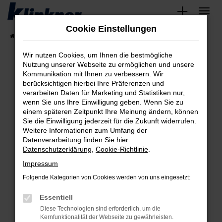
Zum
Hauptinhalt
Cookie Einstellungen
springen
Startseite
Fahrzeugangebote
Angebote
Wir nutzen Cookies, um Ihnen die bestmögliche
Nutzung unserer Webseite zu ermöglichen und unsere
Kommunikation mit Ihnen zu verbessern. Wir
Fehler: Network Error
berücksichtigen hierbei Ihre Präferenzen und
verarbeiten Daten für Marketing und Statistiken nur,
Beim Laden ist ein Fehler aufgetreten.
wenn Sie uns Ihre Einwilligung geben. Wenn Sie zu
Hier sind ein paar Tipps, die dir helfen können:
einem späteren Zeitpunkt Ihre Meinung ändern, können
Sie die Einwilligung jederzeit für die Zukunft widerrufen.
Überprüfe deine Firewall und deine
Weitere Informationen zum Umfang der
Internetverbindung.
Datenverarbeitung finden Sie hier:
Datenschutzerklärung
,
Cookie-Richtlinie
.
Laden andere Webseiten, zum Beispiel deine
Suchmaschine?
Impressum
Prüfe deine Browsererweiterungen.
Folgende Kategorien von Cookies werden von uns eingesetzt:
Manche Erweiterungen, wie Werbeblocker,
Essentiell
können das Laden bestimmter Seiten
verhindern. Funktioniert die Seite in einem
Diese Technologien sind erforderlich, um die
Kernfunktionalität der Webseite zu gewährleisten.
anderen Browser oder in einem privaten