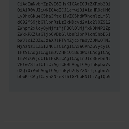
CiAgImNvbmZpZyI6IHsKICAgICJtZXRob2Qi
OiAiR0VUIiwKICAgICJ1cmwiOiAiaHR0cHM6
Ly9hcGkueC5ha3MtcHJvZC5hdWRhcmlzLm5l
dC92MS9jbGllbnRzLzIxNDcvd2Vic2l0ZS12
ZWhpY2xlcy8yMjYzMjFBQlQlMjMxNDM4P2Zp
ZWxkPXZlaGljbGVDbGllbnRJbnRlcm5hbE51
bWJlciZ3ZWJzaXRlPTVmZjcxYmQyZDMwOTM3
MjAzNzI1ZGI2NCIsCiAgICAiaGVhZGVycyI6
IHt9LAogICAgImJvZHkiOiBudWxsLAogICAg
ImV4cGVjdCI6IHsKICAgICAgInJlc3BvbnNl
VHlwZSI6ICIiCiAgICB9LAogICAgInRpbWVv
dXQiOiAwLAogICAgInByb2dyZXNzIjogbnVs
bCwKICAgICJyaXNreSI6IGZhbHNlCiAgfQp9