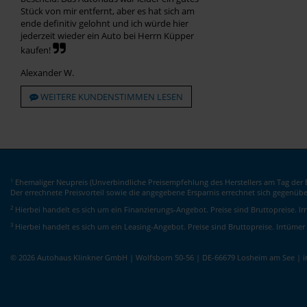
Stück von mir entfernt, aber es hat sich am
ende definitiv gelohnt und ich würde hier
jederzeit wieder ein Auto bei Herrn Küpper
kaufen!
Alexander W.
WEITERE KUNDENSTIMMEN LESEN
Ehemaliger Neupreis (Unverbindliche Preisempfehlung des Herstellers am Tag der E
1
Der errechnete Preisvorteil sowie die angegebene Ersparnis errechnet sich gegenüb
2
Hierbei handelt es sich um ein Finanzierungs-Angebot. Preise sind Bruttopreise. I
3
Hierbei handelt es sich um ein Leasing-Angebot. Preise sind Bruttopreise. Irrtümer
© 2026 Autohaus Klinkner GmbH | Wolfsborn 50-56 | DE-66679 Losheim am See | 