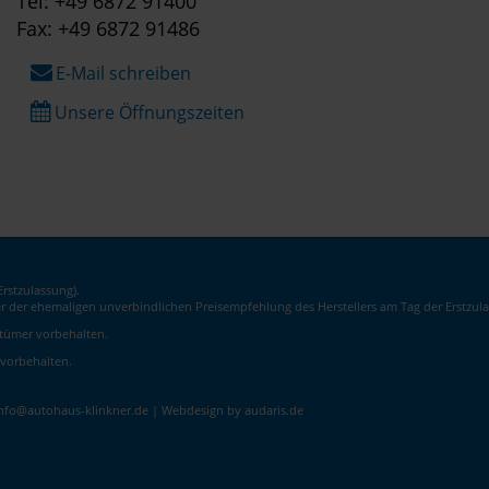
Tel: +49 6872 91400
Fax: +49 6872 91486
E-Mail schreiben
Unsere Öffnungszeiten
rstzulassung).
er der ehemaligen unverbindlichen Preisempfehlung des Herstellers am Tag der Erstzula
rrtümer vorbehalten.
 vorbehalten.
info@autohaus-klinkner.de |
Webdesign by audaris.de