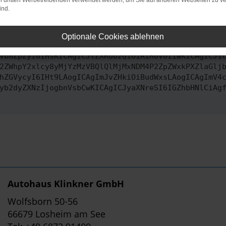
on dritten Werbetreibenden verwendet werden, um Sie auf anderen Webseiten zu ve
ind.
ontaktiere uns bitte. Wir werden versuchen, das Problem zu behe
Optionale Cookies ablehnen
vbmZpZyI6IHsKICAgICJtZXRob2QiOiAiR0VUIiwKICAgICJ1
2ZWhpY2xlcy8yMjYzMzVBQlQlMjMxNDM4P2ZpZWxkPXZlaGlj
hZGVycyI6IHt9LAogICAgImJvZHkiOiBudWxsLAogICAgImV4
yb2dyZXNzIjogbnVsbCwKICAgICJyaXNreSI6IGZhbHNlCiAg
Autohaus Klinkner GmbH
Wolfsborn 50-56
66679 Losheim am See