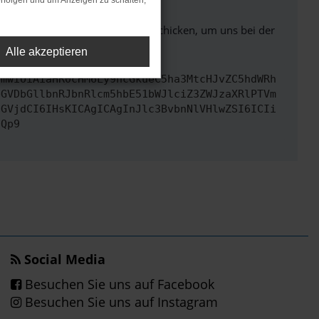
rfolgen und um Anzeigen zu schalten,
ben. Du kannst uns diesen Text schicken, um uns bei der
Alle akzeptieren
cmwiOiAiaHR0cHM6Ly9hcGkueC5ha3MtcHJvZC5hdWRh
bGVDbGllbnRJbnRlcm5hbE51bWJlciZ3ZWJzaXRlPTVm
cGVjdCI6IHsKICAgICAgInJlc3BvbnNlVHlwZSI6ICIi
fQp9
Social Media
Besuchen Sie uns auf Facebook
Besuchen Sie uns auf Instagram