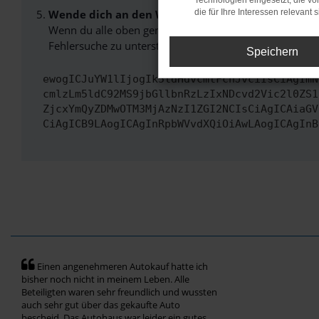
Technologien eingesetzt, die v
Wende dich an den Webseitenbetreiber.
die für Ihre Interessen relevant s
Wenn du alle oben genannten Schritte versucht hast, k
Fehlersuche zu unterstützen:
Speichern
ewogICJuYW1lIjogIk5ldHdvcmtFcnJvciIsCiAgImN
cmlzLm5ldC92MS9jbGllbnRzLzIxNDcvd2Vic2l0ZS1
ZjcxYmQyZDMwOTM3MjAzNzI1ZGI2NCIsCiAgICAiaGV
CiAgICB9LAogICAgInRpbWVvdXQiOiAwLAogICAgInB
Einen angenehmeren Autokauf hatte ich
bisher noch nicht in meinem Leben. Alle
Beteiligten waren sehr freundlich und wussten
auch sehr gut über das gekaufte Auto
bescheid. Das Autohaus war leider ein gutes