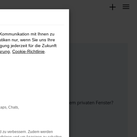
 Kommunikation mit Ihnen zu
stiken nur, wenn Sie uns Ihre
ung jederzeit für die Zukunft
ärung
,
Cookie-Richtlinie
.
inem anderen Browser oder in einem privaten Fenster?
Maps, Chats,
nd zu verbessern. Zudem werden
ht mehr unterstützt werden.