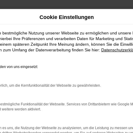
Cookie Einstellungen
ie bestmögliche Nutzung unserer Webseite zu ermöglichen und unsere
hierbei Ihre Präferenzen und verarbeiten Daten für Marketing und Stati
einem späteren Zeitpunkt Ihre Meinung ändern, können Sie die Einwillig
en zum Umfang der Datenverarbeitung finden Sie hier:
Datenschutzerkl
en von uns eingesetzt:
indung.
hine?
rlich, um die Kernfunktionalität der Webseite zu gewährleisten.
aden bestimmter Seiten verhindern. Funktioniert die Seite in e
estmögliche Funktionalität der Webseite. Services von Drittanbietern wie Google 
eitere werden aktiviert.
 zu beheben.
bssystem auf dem neuesten Stand sind.
 es uns, die Nutzung der Webseite zu analysieren, um die Leistung zu messen u
ko, sondern kann auch dazu führen, dass bestimmte Funktionen nic