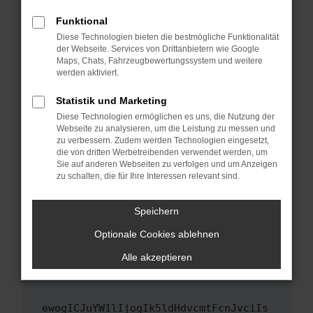
Fenster?
Funktional
Starte dein Gerät neu.
Diese Technologien bieten die bestmögliche Funktionalität
Das kann manchmal helfen, vorübergehende
der Webseite. Services von Drittanbietern wie Google
Maps, Chats, Fahrzeugbewertungssystem und weitere
Probleme zu beheben.
werden aktiviert.
Stelle sicher, dass dein Browser und dein
Betriebssystem auf dem neuesten Stand
Statistik und Marketing
sind.
Diese Technologien ermöglichen es uns, die Nutzung der
Webseite zu analysieren, um die Leistung zu messen und
Veraltete Software birgt nicht nur ein
zu verbessern. Zudem werden Technologien eingesetzt,
Sicherheitsrisiko, sondern kann auch dazu
die von dritten Werbetreibenden verwendet werden, um
führen, dass bestimmte Funktionen nicht mehr
Sie auf anderen Webseiten zu verfolgen und um Anzeigen
unterstützt werden.
zu schalten, die für Ihre Interessen relevant sind.
Wende dich an den Webseitenbetreiber.
Speichern
Wenn du alle oben genannten Schritte versucht
hast, kontaktiere uns bitte. Wir werden
Optionale Cookies ablehnen
versuchen, das Problem zu beheben. Du kannst
Alle akzeptieren
uns diesen Text schicken, um uns bei der
Fehlersuche zu unterstützen:
ewogICJuYW1lIjogIk5ldHdvcmtFcnJvciIs