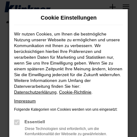
Zum
Hauptinhalt
Cookie Einstellungen
springen
Startseite
Fahrzeugangebote
Angebote
Wir nutzen Cookies, um Ihnen die bestmögliche
Nutzung unserer Webseite zu ermöglichen und unsere
Kommunikation mit Ihnen zu verbessern. Wir
Fehler: Network Error
berücksichtigen hierbei Ihre Präferenzen und
verarbeiten Daten für Marketing und Statistiken nur,
Beim Laden ist ein Fehler aufgetreten.
wenn Sie uns Ihre Einwilligung geben. Wenn Sie zu
Hier sind ein paar Tipps, die dir helfen können:
einem späteren Zeitpunkt Ihre Meinung ändern, können
Sie die Einwilligung jederzeit für die Zukunft widerrufen.
Überprüfe deine Firewall und deine
Weitere Informationen zum Umfang der
Internetverbindung.
Datenverarbeitung finden Sie hier:
Datenschutzerklärung
,
Cookie-Richtlinie
.
Laden andere Webseiten, zum Beispiel deine
Suchmaschine?
Impressum
Prüfe deine Browsererweiterungen.
Folgende Kategorien von Cookies werden von uns eingesetzt:
Manche Erweiterungen, wie Werbeblocker,
Essentiell
können das Laden bestimmter Seiten
verhindern. Funktioniert die Seite in einem
Diese Technologien sind erforderlich, um die
Kernfunktionalität der Webseite zu gewährleisten.
anderen Browser oder in einem privaten