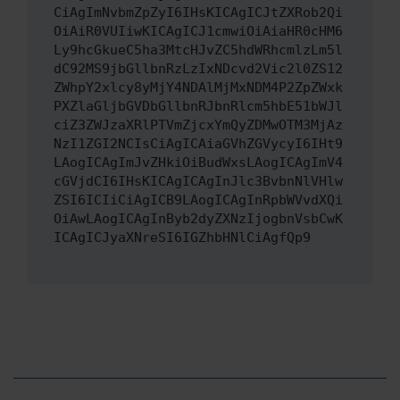
CiAgImNvbmZpZyI6IHsKICAgICJtZXRob2Qi
OiAiR0VUIiwKICAgICJ1cmwiOiAiaHR0cHM6
Ly9hcGkueC5ha3MtcHJvZC5hdWRhcmlzLm5l
dC92MS9jbGllbnRzLzIxNDcvd2Vic2l0ZS12
ZWhpY2xlcy8yMjY4NDAlMjMxNDM4P2ZpZWxk
PXZlaGljbGVDbGllbnRJbnRlcm5hbE51bWJl
ciZ3ZWJzaXRlPTVmZjcxYmQyZDMwOTM3MjAz
NzI1ZGI2NCIsCiAgICAiaGVhZGVycyI6IHt9
LAogICAgImJvZHkiOiBudWxsLAogICAgImV4
cGVjdCI6IHsKICAgICAgInJlc3BvbnNlVHlw
ZSI6ICIiCiAgICB9LAogICAgInRpbWVvdXQi
OiAwLAogICAgInByb2dyZXNzIjogbnVsbCwK
ICAgICJyaXNreSI6IGZhbHNlCiAgfQp9