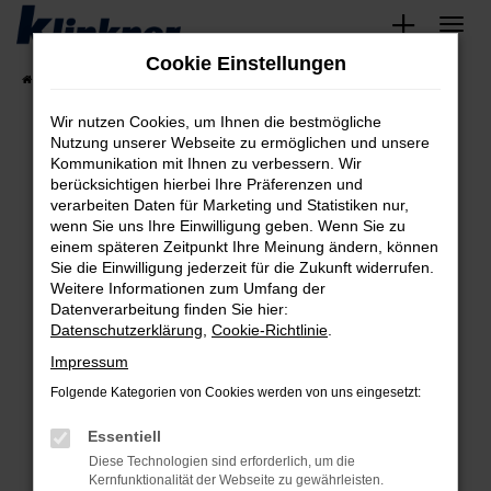
Zum
Hauptinhalt
Cookie Einstellungen
springen
Startseite
Fahrzeugangebote
Angebote
Wir nutzen Cookies, um Ihnen die bestmögliche
Nutzung unserer Webseite zu ermöglichen und unsere
Kommunikation mit Ihnen zu verbessern. Wir
Fehler: Network Error
berücksichtigen hierbei Ihre Präferenzen und
verarbeiten Daten für Marketing und Statistiken nur,
Beim Laden ist ein Fehler aufgetreten.
wenn Sie uns Ihre Einwilligung geben. Wenn Sie zu
Hier sind ein paar Tipps, die dir helfen können:
einem späteren Zeitpunkt Ihre Meinung ändern, können
Sie die Einwilligung jederzeit für die Zukunft widerrufen.
Überprüfe deine Firewall und deine
Weitere Informationen zum Umfang der
Internetverbindung.
Datenverarbeitung finden Sie hier:
Datenschutzerklärung
,
Cookie-Richtlinie
.
Laden andere Webseiten, zum Beispiel deine
Suchmaschine?
Impressum
Prüfe deine Browsererweiterungen.
Folgende Kategorien von Cookies werden von uns eingesetzt:
Manche Erweiterungen, wie Werbeblocker,
Essentiell
können das Laden bestimmter Seiten
verhindern. Funktioniert die Seite in einem
Diese Technologien sind erforderlich, um die
Kernfunktionalität der Webseite zu gewährleisten.
anderen Browser oder in einem privaten