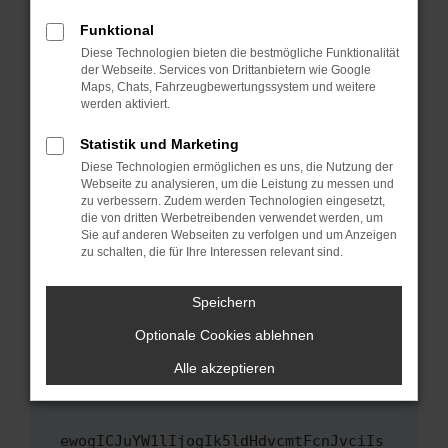
Fenster?
Funktional
Starte dein Gerät neu.
Diese Technologien bieten die bestmögliche Funktionalität
Das kann manchmal helfen, vorübergehende
der Webseite. Services von Drittanbietern wie Google
Maps, Chats, Fahrzeugbewertungssystem und weitere
Probleme zu beheben.
werden aktiviert.
Stelle sicher, dass dein Browser und dein
Betriebssystem auf dem neuesten Stand
Statistik und Marketing
sind.
Diese Technologien ermöglichen es uns, die Nutzung der
Webseite zu analysieren, um die Leistung zu messen und
Veraltete Software birgt nicht nur ein
zu verbessern. Zudem werden Technologien eingesetzt,
Sicherheitsrisiko, sondern kann auch dazu
die von dritten Werbetreibenden verwendet werden, um
führen, dass bestimmte Funktionen nicht mehr
Sie auf anderen Webseiten zu verfolgen und um Anzeigen
unterstützt werden.
zu schalten, die für Ihre Interessen relevant sind.
Wende dich an den Webseitenbetreiber.
Speichern
Wenn du alle oben genannten Schritte versucht
hast, kontaktiere uns bitte. Wir werden
Optionale Cookies ablehnen
versuchen, das Problem zu beheben. Du kannst
Alle akzeptieren
uns diesen Text schicken, um uns bei der
Fehlersuche zu unterstützen:
ewogICJuYW1lIjogIk5ldHdvcmtFcnJvciIs