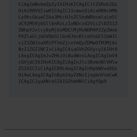
CiAgImNvbmZpZyI6IHsKICAgICJtZXRob2Qi
OiAiR0VUIiwKICAgICJ1cmwiOiAiaHR0cHM6
Ly9hcGkueC5ha3MtcHJvZC5hdWRhcmlzLm5l
dC92MS9jbGllbnRzLzIxNDcvd2Vic2l0ZS12
ZWhpY2xlcy8yMjUxMDElMjMxNDM4P2ZpZWxk
PXZlaGljbGVDbGllbnRJbnRlcm5hbE51bWJl
ciZ3ZWJzaXRlPTVmZjcxYmQyZDMwOTM3MjAz
NzI1ZGI2NCIsCiAgICAiaGVhZGVycyI6IHt9
LAogICAgImJvZHkiOiBudWxsLAogICAgImV4
cGVjdCI6IHsKICAgICAgInJlc3BvbnNlVHlw
ZSI6ICIiCiAgICB9LAogICAgInRpbWVvdXQi
OiAwLAogICAgInByb2dyZXNzIjogbnVsbCwK
ICAgICJyaXNreSI6IGZhbHNlCiAgfQp9