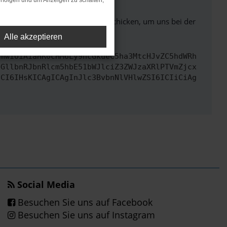
rfolgen und um Anzeigen zu schalten,
ben. Du kannst uns diesen Text schicken, um uns bei der
Alle akzeptieren
cmwiOiAiaHR0cHM6Ly9hcGkueC5ha3MtcHJvZC5hdWRh
bGllbnRJbnRlcm5hbE51bWJlciZ3ZWJzaXRlPTVmZjcx
dCI6IHsKICAgICAgInJlc3BvbnNlVHlwZSI6ICIiCiAg
Social Media
Besuchen Sie uns auf Facebook
Besuchen Sie uns auf Instagram