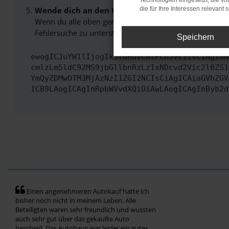
Technologien eingesetzt, die v
Wende dich an den Webseitenbetreiber.
die für Ihre Interessen relevant s
Wenn du alle oben genannten Schritte versucht hast, k
Fehlersuche zu unterstützen:
Speichern
ewogICJuYW1lIjogIk5ldHdvcmtFcnJvciIsCiAgImN
cmlzLm5ldC92MS9jbGllbnRzLzIxNDcvd2Vic2l0ZS1
YmQyZDMwOTM3MjAzNzI1ZGI2NCIsCiAgICAiaGVhZGV
ICB9LAogICAgInRpbWVvdXQiOiAwLAogICAgInByb2d
Einen angenehmeren Autokauf hatte ich
bisher noch nicht in meinem Leben. Alle
Beteiligten waren sehr freundlich und wussten
auch sehr gut über das gekaufte Auto
bescheid. Das Autohaus war leider ein gutes