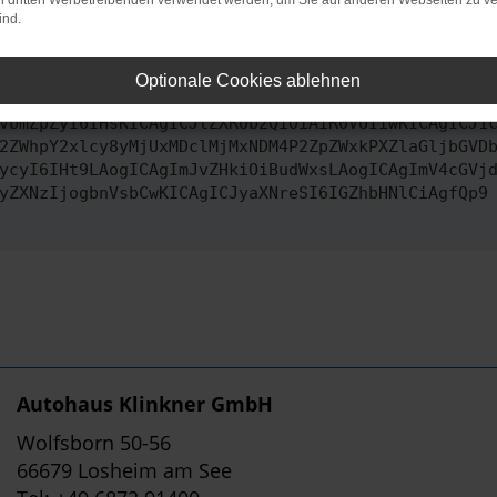
on dritten Werbetreibenden verwendet werden, um Sie auf anderen Webseiten zu ve
ind.
ontaktiere uns bitte. Wir werden versuchen, das Problem zu behe
Optionale Cookies ablehnen
vbmZpZyI6IHsKICAgICJtZXRob2QiOiAiR0VUIiwKICAgICJ1
2ZWhpY2xlcy8yMjUxMDclMjMxNDM4P2ZpZWxkPXZlaGljbGVD
ycyI6IHt9LAogICAgImJvZHkiOiBudWxsLAogICAgImV4cGVj
yZXNzIjogbnVsbCwKICAgICJyaXNreSI6IGZhbHNlCiAgfQp9
Autohaus Klinkner GmbH
Wolfsborn 50-56
66679 Losheim am See