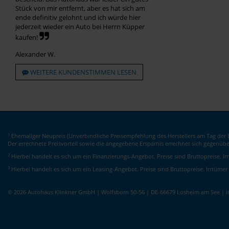
Stück von mir entfernt, aber es hat sich am
ende definitiv gelohnt und ich würde hier
jederzeit wieder ein Auto bei Herrn Küpper
kaufen!
Alexander W.
WEITERE KUNDENSTIMMEN LESEN
Ehemaliger Neupreis (Unverbindliche Preisempfehlung des Herstellers am Tag der E
1
Der errechnete Preisvorteil sowie die angegebene Ersparnis errechnet sich gegenüb
2
Hierbei handelt es sich um ein Finanzierungs-Angebot. Preise sind Bruttopreise. I
3
Hierbei handelt es sich um ein Leasing-Angebot. Preise sind Bruttopreise. Irrtümer
© 2026 Autohaus Klinkner GmbH | Wolfsborn 50-56 | DE-66679 Losheim am See | 