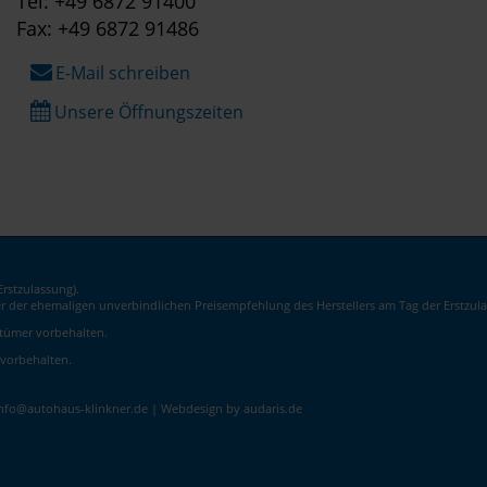
Tel: +49 6872 91400
Fax: +49 6872 91486
E-Mail schreiben
Unsere Öffnungszeiten
rstzulassung).
er der ehemaligen unverbindlichen Preisempfehlung des Herstellers am Tag der Erstzula
rrtümer vorbehalten.
 vorbehalten.
info@autohaus-klinkner.de |
Webdesign by audaris.de