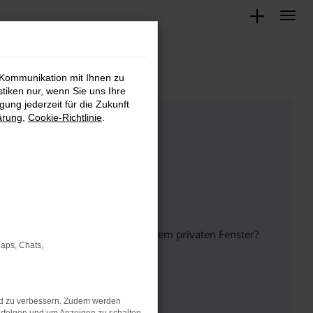
 Kommunikation mit Ihnen zu
stiken nur, wenn Sie uns Ihre
ung jederzeit für die Zukunft
ärung
,
Cookie-Richtlinie
.
inem anderen Browser oder in einem privaten Fenster?
Maps, Chats,
nd zu verbessern. Zudem werden
ht mehr unterstützt werden.