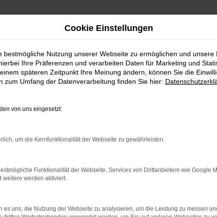
Cookie Einstellungen
ie bestmögliche Nutzung unserer Webseite zu ermöglichen und unsere
hierbei Ihre Präferenzen und verarbeiten Daten für Marketing und Stati
einem späteren Zeitpunkt Ihre Meinung ändern, können Sie die Einwillig
en zum Umfang der Datenverarbeitung finden Sie hier:
Datenschutzerkl
en von uns eingesetzt:
indung.
hine?
rlich, um die Kernfunktionalität der Webseite zu gewährleisten.
aden bestimmter Seiten verhindern. Funktioniert die Seite in e
estmögliche Funktionalität der Webseite. Services von Drittanbietern wie Google 
eitere werden aktiviert.
 zu beheben.
bssystem auf dem neuesten Stand sind.
 es uns, die Nutzung der Webseite zu analysieren, um die Leistung zu messen u
ko, sondern kann auch dazu führen, dass bestimmte Funktionen nic