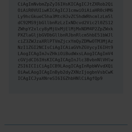
CiAgImNvbmZpZyI6IHsKICAgICJtZXRob2Qi
OiAiR0VUIiwKICAgICJ1cmwiOiAiaHR0cHM6
Ly9hcGkueC5ha3MtcHJvZC5hdWRhcmlzLm5l
dC92MS9jbGllbnRzLzIxNDcvd2Vic2l0ZS12
ZWhpY2xlcy8yMjUxMjElMjMxNDM4P2ZpZWxk
PXZlaGljbGVDbGllbnRJbnRlcm5hbE51bWJl
ciZ3ZWJzaXRlPTVmZjcxYmQyZDMwOTM3MjAz
NzI1ZGI2NCIsCiAgICAiaGVhZGVycyI6IHt9
LAogICAgImJvZHkiOiBudWxsLAogICAgImV4
cGVjdCI6IHsKICAgICAgInJlc3BvbnNlVHlw
ZSI6ICIiCiAgICB9LAogICAgInRpbWVvdXQi
OiAwLAogICAgInByb2dyZXNzIjogbnVsbCwK
ICAgICJyaXNreSI6IGZhbHNlCiAgfQp9