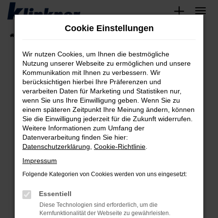
Zum
Hauptinhalt
Cookie Einstellungen
springen
Startseite
Fahrzeugangebote
Angebote
Wir nutzen Cookies, um Ihnen die bestmögliche
Nutzung unserer Webseite zu ermöglichen und unsere
Kommunikation mit Ihnen zu verbessern. Wir
Fehler: Network Error
berücksichtigen hierbei Ihre Präferenzen und
verarbeiten Daten für Marketing und Statistiken nur,
Beim Laden ist ein Fehler aufgetreten.
wenn Sie uns Ihre Einwilligung geben. Wenn Sie zu
Hier sind ein paar Tipps, die dir helfen können:
einem späteren Zeitpunkt Ihre Meinung ändern, können
Sie die Einwilligung jederzeit für die Zukunft widerrufen.
Überprüfe deine Firewall und deine
Weitere Informationen zum Umfang der
Internetverbindung.
Datenverarbeitung finden Sie hier:
Datenschutzerklärung
,
Cookie-Richtlinie
.
Laden andere Webseiten, zum Beispiel deine
Suchmaschine?
Impressum
Prüfe deine Browsererweiterungen.
Folgende Kategorien von Cookies werden von uns eingesetzt:
Manche Erweiterungen, wie Werbeblocker,
Essentiell
können das Laden bestimmter Seiten
verhindern. Funktioniert die Seite in einem
Diese Technologien sind erforderlich, um die
Kernfunktionalität der Webseite zu gewährleisten.
anderen Browser oder in einem privaten