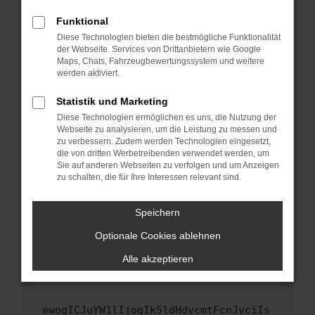
Fenster?
Funktional
Starte dein Gerät neu.
Diese Technologien bieten die bestmögliche Funktionalität
Das kann manchmal helfen, vorübergehende
der Webseite. Services von Drittanbietern wie Google
Maps, Chats, Fahrzeugbewertungssystem und weitere
Probleme zu beheben.
werden aktiviert.
Stelle sicher, dass dein Browser und dein
Betriebssystem auf dem neuesten Stand
Statistik und Marketing
sind.
Diese Technologien ermöglichen es uns, die Nutzung der
Webseite zu analysieren, um die Leistung zu messen und
Veraltete Software birgt nicht nur ein
zu verbessern. Zudem werden Technologien eingesetzt,
Sicherheitsrisiko, sondern kann auch dazu
die von dritten Werbetreibenden verwendet werden, um
führen, dass bestimmte Funktionen nicht mehr
Sie auf anderen Webseiten zu verfolgen und um Anzeigen
unterstützt werden.
zu schalten, die für Ihre Interessen relevant sind.
Wende dich an den Webseitenbetreiber.
Speichern
Wenn du alle oben genannten Schritte versucht
hast, kontaktiere uns bitte. Wir werden
Optionale Cookies ablehnen
versuchen, das Problem zu beheben. Du kannst
Alle akzeptieren
uns diesen Text schicken, um uns bei der
Fehlersuche zu unterstützen:
ewogICJuYW1lIjogIk5ldHdvcmtFcnJvciIs