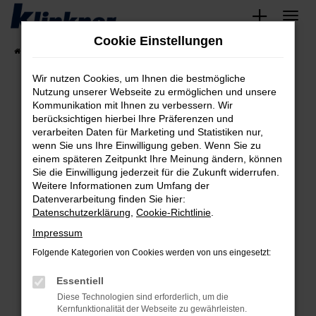
Zum
Hauptinhalt
Cookie Einstellungen
springen
Startseite
Fahrzeugangebote
Angebote
Wir nutzen Cookies, um Ihnen die bestmögliche
Nutzung unserer Webseite zu ermöglichen und unsere
Kommunikation mit Ihnen zu verbessern. Wir
Fehler: Network Error
berücksichtigen hierbei Ihre Präferenzen und
verarbeiten Daten für Marketing und Statistiken nur,
Beim Laden ist ein Fehler aufgetreten.
wenn Sie uns Ihre Einwilligung geben. Wenn Sie zu
Hier sind ein paar Tipps, die dir helfen können:
einem späteren Zeitpunkt Ihre Meinung ändern, können
Sie die Einwilligung jederzeit für die Zukunft widerrufen.
Überprüfe deine Firewall und deine
Weitere Informationen zum Umfang der
Internetverbindung.
Datenverarbeitung finden Sie hier:
Datenschutzerklärung
,
Cookie-Richtlinie
.
Laden andere Webseiten, zum Beispiel deine
Suchmaschine?
Impressum
Prüfe deine Browsererweiterungen.
Folgende Kategorien von Cookies werden von uns eingesetzt:
Manche Erweiterungen, wie Werbeblocker,
Essentiell
können das Laden bestimmter Seiten
verhindern. Funktioniert die Seite in einem
Diese Technologien sind erforderlich, um die
Kernfunktionalität der Webseite zu gewährleisten.
anderen Browser oder in einem privaten