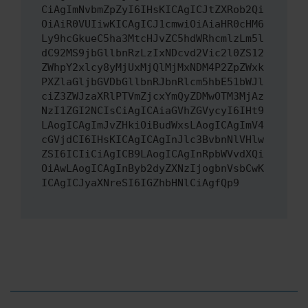
CiAgImNvbmZpZyI6IHsKICAgICJtZXRob2Qi
OiAiR0VUIiwKICAgICJ1cmwiOiAiaHR0cHM6
Ly9hcGkueC5ha3MtcHJvZC5hdWRhcmlzLm5l
dC92MS9jbGllbnRzLzIxNDcvd2Vic2l0ZS12
ZWhpY2xlcy8yMjUxMjQlMjMxNDM4P2ZpZWxk
PXZlaGljbGVDbGllbnRJbnRlcm5hbE51bWJl
ciZ3ZWJzaXRlPTVmZjcxYmQyZDMwOTM3MjAz
NzI1ZGI2NCIsCiAgICAiaGVhZGVycyI6IHt9
LAogICAgImJvZHkiOiBudWxsLAogICAgImV4
cGVjdCI6IHsKICAgICAgInJlc3BvbnNlVHlw
ZSI6ICIiCiAgICB9LAogICAgInRpbWVvdXQi
OiAwLAogICAgInByb2dyZXNzIjogbnVsbCwK
ICAgICJyaXNreSI6IGZhbHNlCiAgfQp9