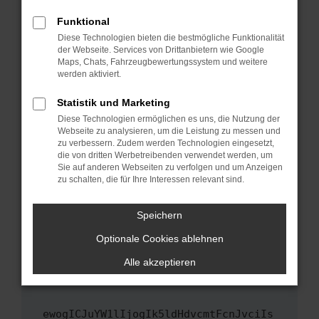
Fenster?
Funktional
Starte dein Gerät neu.
Diese Technologien bieten die bestmögliche Funktionalität
Das kann manchmal helfen, vorübergehende
der Webseite. Services von Drittanbietern wie Google
Maps, Chats, Fahrzeugbewertungssystem und weitere
Probleme zu beheben.
werden aktiviert.
Stelle sicher, dass dein Browser und dein
Betriebssystem auf dem neuesten Stand
Statistik und Marketing
sind.
Diese Technologien ermöglichen es uns, die Nutzung der
Webseite zu analysieren, um die Leistung zu messen und
Veraltete Software birgt nicht nur ein
zu verbessern. Zudem werden Technologien eingesetzt,
Sicherheitsrisiko, sondern kann auch dazu
die von dritten Werbetreibenden verwendet werden, um
führen, dass bestimmte Funktionen nicht mehr
Sie auf anderen Webseiten zu verfolgen und um Anzeigen
unterstützt werden.
zu schalten, die für Ihre Interessen relevant sind.
Wende dich an den Webseitenbetreiber.
Speichern
Wenn du alle oben genannten Schritte versucht
hast, kontaktiere uns bitte. Wir werden
Optionale Cookies ablehnen
versuchen, das Problem zu beheben. Du kannst
Alle akzeptieren
uns diesen Text schicken, um uns bei der
Fehlersuche zu unterstützen:
ewogICJuYW1lIjogIk5ldHdvcmtFcnJvciIs