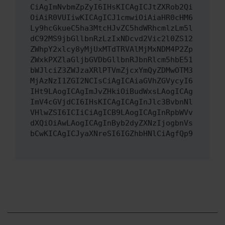
CiAgImNvbmZpZyI6IHsKICAgICJtZXRob2Qi
OiAiR0VUIiwKICAgICJ1cmwiOiAiaHR0cHM6
Ly9hcGkueC5ha3MtcHJvZC5hdWRhcmlzLm5l
dC92MS9jbGllbnRzLzIxNDcvd2Vic2l0ZS12
ZWhpY2xlcy8yMjUxMTdTRVAlMjMxNDM4P2Zp
ZWxkPXZlaGljbGVDbGllbnRJbnRlcm5hbE51
bWJlciZ3ZWJzaXRlPTVmZjcxYmQyZDMwOTM3
MjAzNzI1ZGI2NCIsCiAgICAiaGVhZGVycyI6
IHt9LAogICAgImJvZHkiOiBudWxsLAogICAg
ImV4cGVjdCI6IHsKICAgICAgInJlc3BvbnNl
VHlwZSI6ICIiCiAgICB9LAogICAgInRpbWVv
dXQiOiAwLAogICAgInByb2dyZXNzIjogbnVs
bCwKICAgICJyaXNreSI6IGZhbHNlCiAgfQp9