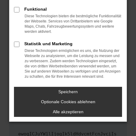
Fenster?
Funktional
Starte dein Gerät neu.
Diese Technologien bieten die bestmögliche Funktionalität
Das kann manchmal helfen, vorübergehende
der Webseite. Services von Drittanbietern wie Google
Maps, Chats, Fahrzeugbewertungssystem und weitere
Probleme zu beheben.
werden aktiviert.
Stelle sicher, dass dein Browser und dein
Betriebssystem auf dem neuesten Stand
Statistik und Marketing
sind.
Diese Technologien ermöglichen es uns, die Nutzung der
Webseite zu analysieren, um die Leistung zu messen und
Veraltete Software birgt nicht nur ein
zu verbessern. Zudem werden Technologien eingesetzt,
Sicherheitsrisiko, sondern kann auch dazu
die von dritten Werbetreibenden verwendet werden, um
führen, dass bestimmte Funktionen nicht mehr
Sie auf anderen Webseiten zu verfolgen und um Anzeigen
unterstützt werden.
zu schalten, die für Ihre Interessen relevant sind.
Wende dich an den Webseitenbetreiber.
Speichern
Wenn du alle oben genannten Schritte versucht
hast, kontaktiere uns bitte. Wir werden
Optionale Cookies ablehnen
versuchen, das Problem zu beheben. Du kannst
Alle akzeptieren
uns diesen Text schicken, um uns bei der
Fehlersuche zu unterstützen:
ewogICJuYW1lIjogIk5ldHdvcmtFcnJvciIs