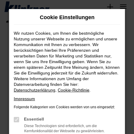
Zum
Hauptinhalt
Cookie Einstellungen
springen
Startseite
Fahrzeugangebote
Angebote
Wir nutzen Cookies, um Ihnen die bestmögliche
Nutzung unserer Webseite zu ermöglichen und unsere
Kommunikation mit Ihnen zu verbessern. Wir
Fehler: Network Error
berücksichtigen hierbei Ihre Präferenzen und
verarbeiten Daten für Marketing und Statistiken nur,
Beim Laden ist ein Fehler aufgetreten.
wenn Sie uns Ihre Einwilligung geben. Wenn Sie zu
Hier sind ein paar Tipps, die dir helfen können:
einem späteren Zeitpunkt Ihre Meinung ändern, können
Sie die Einwilligung jederzeit für die Zukunft widerrufen.
Überprüfe deine Firewall und deine
Weitere Informationen zum Umfang der
Internetverbindung.
Datenverarbeitung finden Sie hier:
Datenschutzerklärung
,
Cookie-Richtlinie
.
Laden andere Webseiten, zum Beispiel deine
Suchmaschine?
Impressum
Prüfe deine Browsererweiterungen.
Folgende Kategorien von Cookies werden von uns eingesetzt:
Manche Erweiterungen, wie Werbeblocker,
Essentiell
können das Laden bestimmter Seiten
verhindern. Funktioniert die Seite in einem
Diese Technologien sind erforderlich, um die
Kernfunktionalität der Webseite zu gewährleisten.
anderen Browser oder in einem privaten