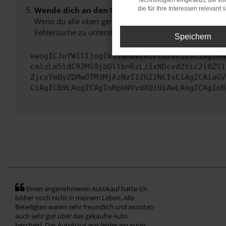
Technologien eingesetzt, die v
Wende dich an den Webseitenbetreiber.
die für Ihre Interessen relevant s
Wenn du alle oben genannten Schritte versucht hast, k
Fehlersuche zu unterstützen:
Speichern
ewogICJuYW1lIjogIk5ldHdvcmtFcnJvciIsCiAgImN
cmlzLm5ldC92MS9jbGllbnRzLzIxNDcvd2Vic2l0ZS1
ZjcxYmQyZDMwOTM3MjAzNzI1ZGI2NCIsCiAgICAiaGV
CiAgICB9LAogICAgInRpbWVvdXQiOiAwLAogICAgInB
Einen angenehmeren Autokauf hatte ich
bisher noch nicht in meinem Leben. Alle
Beteiligten waren sehr freundlich und wussten
auch sehr gut über das gekaufte Auto
bescheid. Das Autohaus war leider ein gutes