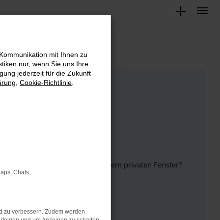
 Kommunikation mit Ihnen zu
stiken nur, wenn Sie uns Ihre
ung jederzeit für die Zukunft
ärung
,
Cookie-Richtlinie
.
inem anderen Browser oder in einem privaten Fenster?
Maps, Chats,
nd zu verbessern. Zudem werden
ht mehr unterstützt werden.