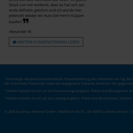
Stück von mir entfernt, aber es hat sich am
ende definitiv gelohnt und ich würde hier
jederzeit wieder ein Auto bei Herrn Küpper
kaufen!
Alexander W.
WEITERE KUNDENSTIMMEN LESEN
Ehemaliger Neupreis (Unverbindliche Preisempfehlung des Herstellers am Tag der E
1
Der errechnete Preisvorteil sowie die angegebene Ersparnis errechnet sich gegenüb
2
Hierbei handelt es sich um ein Finanzierungs-Angebot. Preise sind Bruttopreise. I
3
Hierbei handelt es sich um ein Leasing-Angebot. Preise sind Bruttopreise. Irrtümer
© 2026 Autohaus Klinkner GmbH | Wolfsborn 50-56 | DE-66679 Losheim am See | 