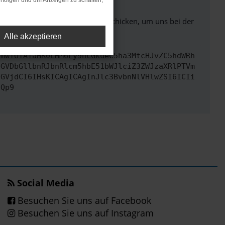
rfolgen und um Anzeigen zu schalten,
ben. Du kannst uns diesen Text schicken, um uns bei der
Alle akzeptieren
cmwiOiAiaHR0cHM6Ly9hcGkueC5ha3MtcHJvZC5hdWRh
bGVDbGllbnRJbnRlcm5hbE51bWJlciZ3ZWJzaXRlPTVm
cGVjdCI6IHsKICAgICAgInJlc3BvbnNlVHlwZSI6ICIi
fQp9
Social Media
Besuchen Sie uns auf Facebook
Besuchen Sie uns auf Instagram