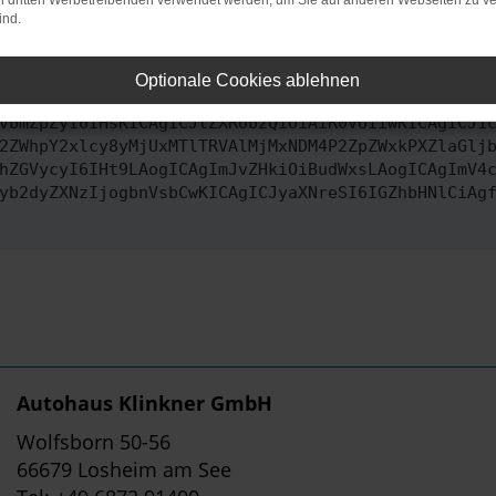
on dritten Werbetreibenden verwendet werden, um Sie auf anderen Webseiten zu ve
ind.
ontaktiere uns bitte. Wir werden versuchen, das Problem zu behe
Optionale Cookies ablehnen
vbmZpZyI6IHsKICAgICJtZXRob2QiOiAiR0VUIiwKICAgICJ1
2ZWhpY2xlcy8yMjUxMTlTRVAlMjMxNDM4P2ZpZWxkPXZlaGlj
hZGVycyI6IHt9LAogICAgImJvZHkiOiBudWxsLAogICAgImV4
yb2dyZXNzIjogbnVsbCwKICAgICJyaXNreSI6IGZhbHNlCiAg
Autohaus Klinkner GmbH
Wolfsborn 50-56
66679 Losheim am See