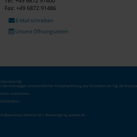
Tel: +49 6872 91400
Fax: +49 6872 91486
E-Mail schreiben
Unsere Öffnungszeiten
rstzulassung).
er der ehemaligen unverbindlichen Preisempfehlung des Herstellers am Tag der Erstzula
rrtümer vorbehalten.
 vorbehalten.
info@autohaus-klinkner.de |
Webdesign by audaris.de