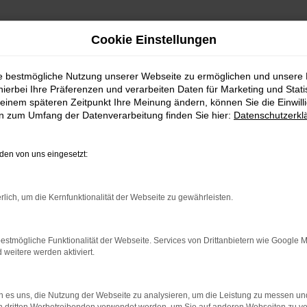
Cookie Einstellungen
ie bestmögliche Nutzung unserer Webseite zu ermöglichen und unsere
hierbei Ihre Präferenzen und verarbeiten Daten für Marketing und Stati
einem späteren Zeitpunkt Ihre Meinung ändern, können Sie die Einwillig
en zum Umfang der Datenverarbeitung finden Sie hier:
Datenschutzerkl
en von uns eingesetzt:
indung.
hine?
rlich, um die Kernfunktionalität der Webseite zu gewährleisten.
aden bestimmter Seiten verhindern. Funktioniert die Seite in e
estmögliche Funktionalität der Webseite. Services von Drittanbietern wie Google 
eitere werden aktiviert.
 zu beheben.
bssystem auf dem neuesten Stand sind.
 es uns, die Nutzung der Webseite zu analysieren, um die Leistung zu messen u
ko, sondern kann auch dazu führen, dass bestimmte Funktionen nic