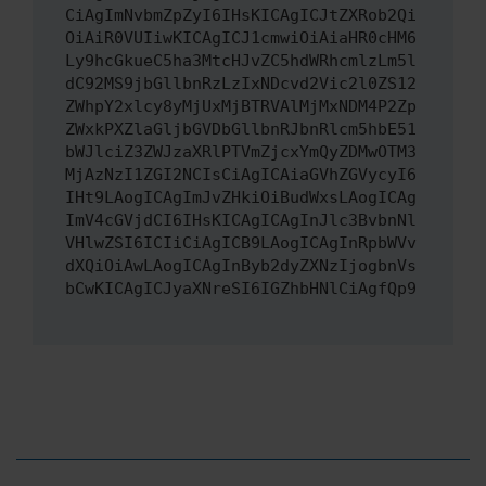
CiAgImNvbmZpZyI6IHsKICAgICJtZXRob2Qi
OiAiR0VUIiwKICAgICJ1cmwiOiAiaHR0cHM6
Ly9hcGkueC5ha3MtcHJvZC5hdWRhcmlzLm5l
dC92MS9jbGllbnRzLzIxNDcvd2Vic2l0ZS12
ZWhpY2xlcy8yMjUxMjBTRVAlMjMxNDM4P2Zp
ZWxkPXZlaGljbGVDbGllbnRJbnRlcm5hbE51
bWJlciZ3ZWJzaXRlPTVmZjcxYmQyZDMwOTM3
MjAzNzI1ZGI2NCIsCiAgICAiaGVhZGVycyI6
IHt9LAogICAgImJvZHkiOiBudWxsLAogICAg
ImV4cGVjdCI6IHsKICAgICAgInJlc3BvbnNl
VHlwZSI6ICIiCiAgICB9LAogICAgInRpbWVv
dXQiOiAwLAogICAgInByb2dyZXNzIjogbnVs
bCwKICAgICJyaXNreSI6IGZhbHNlCiAgfQp9