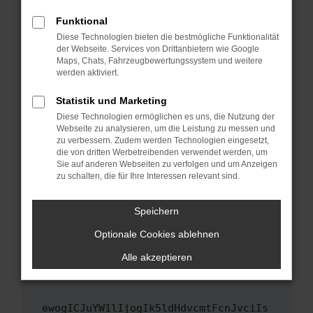
Fenster?
Funktional
Starte dein Gerät neu.
Diese Technologien bieten die bestmögliche Funktionalität
Das kann manchmal helfen, vorübergehende
der Webseite. Services von Drittanbietern wie Google
Maps, Chats, Fahrzeugbewertungssystem und weitere
Probleme zu beheben.
werden aktiviert.
Stelle sicher, dass dein Browser und dein
Betriebssystem auf dem neuesten Stand
Statistik und Marketing
sind.
Diese Technologien ermöglichen es uns, die Nutzung der
Webseite zu analysieren, um die Leistung zu messen und
Veraltete Software birgt nicht nur ein
zu verbessern. Zudem werden Technologien eingesetzt,
Sicherheitsrisiko, sondern kann auch dazu
die von dritten Werbetreibenden verwendet werden, um
führen, dass bestimmte Funktionen nicht mehr
Sie auf anderen Webseiten zu verfolgen und um Anzeigen
unterstützt werden.
zu schalten, die für Ihre Interessen relevant sind.
Wende dich an den Webseitenbetreiber.
Speichern
Wenn du alle oben genannten Schritte versucht
hast, kontaktiere uns bitte. Wir werden
Optionale Cookies ablehnen
versuchen, das Problem zu beheben. Du kannst
Alle akzeptieren
uns diesen Text schicken, um uns bei der
Fehlersuche zu unterstützen:
ewogICJuYW1lIjogIk5ldHdvcmtFcnJvciIs