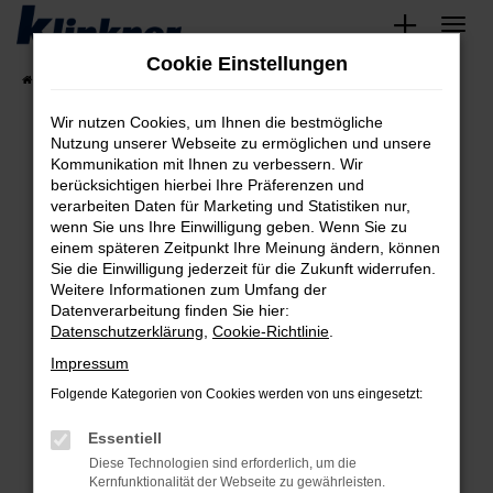
Zum
Hauptinhalt
Cookie Einstellungen
springen
Startseite
Fahrzeugangebote
Angebote
Wir nutzen Cookies, um Ihnen die bestmögliche
Nutzung unserer Webseite zu ermöglichen und unsere
Kommunikation mit Ihnen zu verbessern. Wir
Fehler: Network Error
berücksichtigen hierbei Ihre Präferenzen und
verarbeiten Daten für Marketing und Statistiken nur,
Beim Laden ist ein Fehler aufgetreten.
wenn Sie uns Ihre Einwilligung geben. Wenn Sie zu
Hier sind ein paar Tipps, die dir helfen können:
einem späteren Zeitpunkt Ihre Meinung ändern, können
Sie die Einwilligung jederzeit für die Zukunft widerrufen.
Überprüfe deine Firewall und deine
Weitere Informationen zum Umfang der
Internetverbindung.
Datenverarbeitung finden Sie hier:
Datenschutzerklärung
,
Cookie-Richtlinie
.
Laden andere Webseiten, zum Beispiel deine
Suchmaschine?
Impressum
Prüfe deine Browsererweiterungen.
Folgende Kategorien von Cookies werden von uns eingesetzt:
Manche Erweiterungen, wie Werbeblocker,
Essentiell
können das Laden bestimmter Seiten
verhindern. Funktioniert die Seite in einem
Diese Technologien sind erforderlich, um die
Kernfunktionalität der Webseite zu gewährleisten.
anderen Browser oder in einem privaten