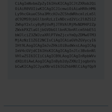
CiAgImNvbmZpZyI6IHsKICAgICJtZXRob2Qi
OiAiR0VUIiwKICAgICJ1cmwiOiAiaHR0cHM6
Ly9hcGkueC5ha3MtcHJvZC5hdWRhcmlzLm5l
dC92MS9jbGllbnRzLzIxNDcvd2Vic2l0ZS12
ZWhpY2xlcy8yMjUxMjJTRVAlMjMxNDM4P2Zp
ZWxkPXZlaGljbGVDbGllbnRJbnRlcm5hbE51
bWJlciZ3ZWJzaXRlPTVmZjcxYmQyZDMwOTM3
MjAzNzI1ZGI2NCIsCiAgICAiaGVhZGVycyI6
IHt9LAogICAgImJvZHkiOiBudWxsLAogICAg
ImV4cGVjdCI6IHsKICAgICAgInJlc3BvbnNl
VHlwZSI6ICIiCiAgICB9LAogICAgInRpbWVv
dXQiOiAwLAogICAgInByb2dyZXNzIjogbnVs
bCwKICAgICJyaXNreSI6IGZhbHNlCiAgfQp9