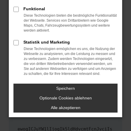
Fenster?
Funktional
Starte dein Gerät neu.
Diese Technologien bieten die bestmögliche Funktionalität
Das kann manchmal helfen, vorübergehende
der Webseite. Services von Drittanbietern wie Google
Maps, Chats, Fahrzeugbewertungssystem und weitere
Probleme zu beheben.
werden aktiviert.
Stelle sicher, dass dein Browser und dein
Betriebssystem auf dem neuesten Stand
Statistik und Marketing
sind.
Diese Technologien ermöglichen es uns, die Nutzung der
Webseite zu analysieren, um die Leistung zu messen und
Veraltete Software birgt nicht nur ein
zu verbessern. Zudem werden Technologien eingesetzt,
Sicherheitsrisiko, sondern kann auch dazu
die von dritten Werbetreibenden verwendet werden, um
führen, dass bestimmte Funktionen nicht mehr
Sie auf anderen Webseiten zu verfolgen und um Anzeigen
unterstützt werden.
zu schalten, die für Ihre Interessen relevant sind.
Wende dich an den Webseitenbetreiber.
Speichern
Wenn du alle oben genannten Schritte versucht
hast, kontaktiere uns bitte. Wir werden
Optionale Cookies ablehnen
versuchen, das Problem zu beheben. Du kannst
Alle akzeptieren
uns diesen Text schicken, um uns bei der
Fehlersuche zu unterstützen:
ewogICJuYW1lIjogIk5ldHdvcmtFcnJvciIs