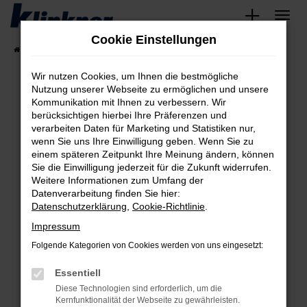
Zum
Hauptinhalt
Cookie Einstellungen
springen
Startseite
Fahrzeugangebote
Angebote
Wir nutzen Cookies, um Ihnen die bestmögliche
Nutzung unserer Webseite zu ermöglichen und unsere
Kommunikation mit Ihnen zu verbessern. Wir
Fehler: Network Error
berücksichtigen hierbei Ihre Präferenzen und
verarbeiten Daten für Marketing und Statistiken nur,
Beim Laden ist ein Fehler aufgetreten.
wenn Sie uns Ihre Einwilligung geben. Wenn Sie zu
Hier sind ein paar Tipps, die dir helfen können:
einem späteren Zeitpunkt Ihre Meinung ändern, können
Sie die Einwilligung jederzeit für die Zukunft widerrufen.
Überprüfe deine Firewall und deine
Weitere Informationen zum Umfang der
Internetverbindung.
Datenverarbeitung finden Sie hier:
Datenschutzerklärung
,
Cookie-Richtlinie
.
Laden andere Webseiten, zum Beispiel deine
Suchmaschine?
Impressum
Prüfe deine Browsererweiterungen.
Folgende Kategorien von Cookies werden von uns eingesetzt:
Manche Erweiterungen, wie Werbeblocker,
Essentiell
können das Laden bestimmter Seiten
verhindern. Funktioniert die Seite in einem
Diese Technologien sind erforderlich, um die
Kernfunktionalität der Webseite zu gewährleisten.
anderen Browser oder in einem privaten