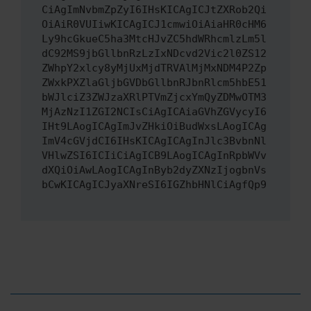
CiAgImNvbmZpZyI6IHsKICAgICJtZXRob2Qi
OiAiR0VUIiwKICAgICJ1cmwiOiAiaHR0cHM6
Ly9hcGkueC5ha3MtcHJvZC5hdWRhcmlzLm5l
dC92MS9jbGllbnRzLzIxNDcvd2Vic2l0ZS12
ZWhpY2xlcy8yMjUxMjdTRVAlMjMxNDM4P2Zp
ZWxkPXZlaGljbGVDbGllbnRJbnRlcm5hbE51
bWJlciZ3ZWJzaXRlPTVmZjcxYmQyZDMwOTM3
MjAzNzI1ZGI2NCIsCiAgICAiaGVhZGVycyI6
IHt9LAogICAgImJvZHkiOiBudWxsLAogICAg
ImV4cGVjdCI6IHsKICAgICAgInJlc3BvbnNl
VHlwZSI6ICIiCiAgICB9LAogICAgInRpbWVv
dXQiOiAwLAogICAgInByb2dyZXNzIjogbnVs
bCwKICAgICJyaXNreSI6IGZhbHNlCiAgfQp9