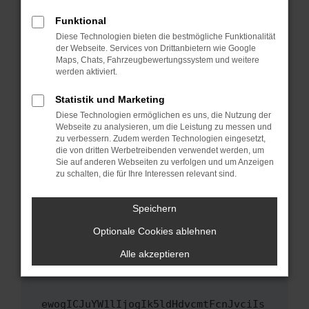
Fenster?
Funktional
Starte dein Gerät neu.
Diese Technologien bieten die bestmögliche Funktionalität
Das kann manchmal helfen, vorübergehende
der Webseite. Services von Drittanbietern wie Google
Maps, Chats, Fahrzeugbewertungssystem und weitere
Probleme zu beheben.
werden aktiviert.
Stelle sicher, dass dein Browser und dein
Betriebssystem auf dem neuesten Stand
Statistik und Marketing
sind.
Diese Technologien ermöglichen es uns, die Nutzung der
Webseite zu analysieren, um die Leistung zu messen und
Veraltete Software birgt nicht nur ein
zu verbessern. Zudem werden Technologien eingesetzt,
Sicherheitsrisiko, sondern kann auch dazu
die von dritten Werbetreibenden verwendet werden, um
führen, dass bestimmte Funktionen nicht mehr
Sie auf anderen Webseiten zu verfolgen und um Anzeigen
unterstützt werden.
zu schalten, die für Ihre Interessen relevant sind.
Wende dich an den Webseitenbetreiber.
Speichern
Wenn du alle oben genannten Schritte versucht
hast, kontaktiere uns bitte. Wir werden
Optionale Cookies ablehnen
versuchen, das Problem zu beheben. Du kannst
Alle akzeptieren
uns diesen Text schicken, um uns bei der
Fehlersuche zu unterstützen:
ewogICJuYW1lIjogIk5ldHdvcmtFcnJvciIs