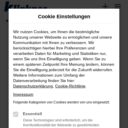
Zum
Hauptinhalt
Cookie Einstellungen
springen
Startseite
Fahrzeugangebote
Angebote
Wir nutzen Cookies, um Ihnen die bestmögliche
Nutzung unserer Webseite zu ermöglichen und unsere
Kommunikation mit Ihnen zu verbessern. Wir
Fehler: Network Error
berücksichtigen hierbei Ihre Präferenzen und
verarbeiten Daten für Marketing und Statistiken nur,
Beim Laden ist ein Fehler aufgetreten.
wenn Sie uns Ihre Einwilligung geben. Wenn Sie zu
Hier sind ein paar Tipps, die dir helfen können:
einem späteren Zeitpunkt Ihre Meinung ändern, können
Sie die Einwilligung jederzeit für die Zukunft widerrufen.
Überprüfe deine Firewall und deine
Weitere Informationen zum Umfang der
Internetverbindung.
Datenverarbeitung finden Sie hier:
Datenschutzerklärung
,
Cookie-Richtlinie
.
Laden andere Webseiten, zum Beispiel deine
Suchmaschine?
Impressum
Prüfe deine Browsererweiterungen.
Folgende Kategorien von Cookies werden von uns eingesetzt:
Manche Erweiterungen, wie Werbeblocker,
Essentiell
können das Laden bestimmter Seiten
verhindern. Funktioniert die Seite in einem
Diese Technologien sind erforderlich, um die
Kernfunktionalität der Webseite zu gewährleisten.
anderen Browser oder in einem privaten