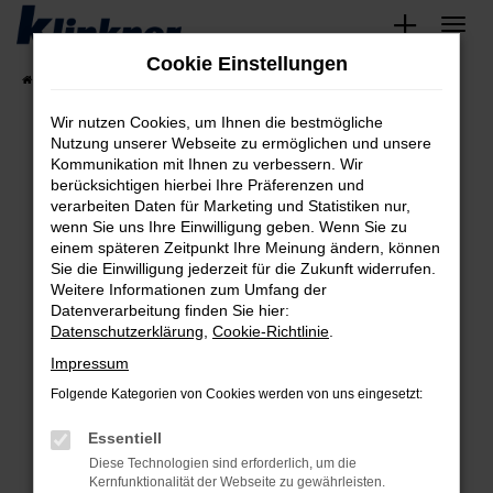
Zum
Hauptinhalt
Cookie Einstellungen
springen
Startseite
Fahrzeugangebote
Angebote
Wir nutzen Cookies, um Ihnen die bestmögliche
Nutzung unserer Webseite zu ermöglichen und unsere
Kommunikation mit Ihnen zu verbessern. Wir
Fehler: Network Error
berücksichtigen hierbei Ihre Präferenzen und
verarbeiten Daten für Marketing und Statistiken nur,
Beim Laden ist ein Fehler aufgetreten.
wenn Sie uns Ihre Einwilligung geben. Wenn Sie zu
Hier sind ein paar Tipps, die dir helfen können:
einem späteren Zeitpunkt Ihre Meinung ändern, können
Sie die Einwilligung jederzeit für die Zukunft widerrufen.
Überprüfe deine Firewall und deine
Weitere Informationen zum Umfang der
Internetverbindung.
Datenverarbeitung finden Sie hier:
Datenschutzerklärung
,
Cookie-Richtlinie
.
Laden andere Webseiten, zum Beispiel deine
Suchmaschine?
Impressum
Prüfe deine Browsererweiterungen.
Folgende Kategorien von Cookies werden von uns eingesetzt:
Manche Erweiterungen, wie Werbeblocker,
Essentiell
können das Laden bestimmter Seiten
verhindern. Funktioniert die Seite in einem
Diese Technologien sind erforderlich, um die
Kernfunktionalität der Webseite zu gewährleisten.
anderen Browser oder in einem privaten