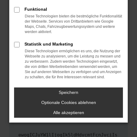
Fenster?
Funktional
Starte dein Gerät neu.
Diese Technologien bieten die bestmögliche Funktionalität
Das kann manchmal helfen, vorübergehende
der Webseite. Services von Drittanbietern wie Google
Maps, Chats, Fahrzeugbewertungssystem und weitere
Probleme zu beheben.
werden aktiviert.
Stelle sicher, dass dein Browser und dein
Betriebssystem auf dem neuesten Stand
Statistik und Marketing
sind.
Diese Technologien ermöglichen es uns, die Nutzung der
Webseite zu analysieren, um die Leistung zu messen und
Veraltete Software birgt nicht nur ein
zu verbessern. Zudem werden Technologien eingesetzt,
Sicherheitsrisiko, sondern kann auch dazu
die von dritten Werbetreibenden verwendet werden, um
führen, dass bestimmte Funktionen nicht mehr
Sie auf anderen Webseiten zu verfolgen und um Anzeigen
unterstützt werden.
zu schalten, die für Ihre Interessen relevant sind.
Wende dich an den Webseitenbetreiber.
Speichern
Wenn du alle oben genannten Schritte versucht
hast, kontaktiere uns bitte. Wir werden
Optionale Cookies ablehnen
versuchen, das Problem zu beheben. Du kannst
Alle akzeptieren
uns diesen Text schicken, um uns bei der
Fehlersuche zu unterstützen:
ewogICJuYW1lIjogIk5ldHdvcmtFcnJvciIs