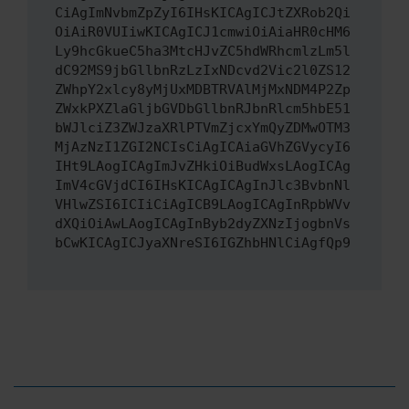
CiAgImNvbmZpZyI6IHsKICAgICJtZXRob2Qi
OiAiR0VUIiwKICAgICJ1cmwiOiAiaHR0cHM6
Ly9hcGkueC5ha3MtcHJvZC5hdWRhcmlzLm5l
dC92MS9jbGllbnRzLzIxNDcvd2Vic2l0ZS12
ZWhpY2xlcy8yMjUxMDBTRVAlMjMxNDM4P2Zp
ZWxkPXZlaGljbGVDbGllbnRJbnRlcm5hbE51
bWJlciZ3ZWJzaXRlPTVmZjcxYmQyZDMwOTM3
MjAzNzI1ZGI2NCIsCiAgICAiaGVhZGVycyI6
IHt9LAogICAgImJvZHkiOiBudWxsLAogICAg
ImV4cGVjdCI6IHsKICAgICAgInJlc3BvbnNl
VHlwZSI6ICIiCiAgICB9LAogICAgInRpbWVv
dXQiOiAwLAogICAgInByb2dyZXNzIjogbnVs
bCwKICAgICJyaXNreSI6IGZhbHNlCiAgfQp9