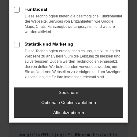
Fenster?
Funktional
Starte dein Gerät neu.
Diese Technologien bieten die bestmögliche Funktionalität
Das kann manchmal helfen, vorübergehende
der Webseite. Services von Drittanbietern wie Google
Maps, Chats, Fahrzeugbewertungssystem und weitere
Probleme zu beheben.
werden aktiviert.
Stelle sicher, dass dein Browser und dein
Betriebssystem auf dem neuesten Stand
Statistik und Marketing
sind.
Diese Technologien ermöglichen es uns, die Nutzung der
Webseite zu analysieren, um die Leistung zu messen und
Veraltete Software birgt nicht nur ein
zu verbessern. Zudem werden Technologien eingesetzt,
Sicherheitsrisiko, sondern kann auch dazu
die von dritten Werbetreibenden verwendet werden, um
führen, dass bestimmte Funktionen nicht mehr
Sie auf anderen Webseiten zu verfolgen und um Anzeigen
unterstützt werden.
zu schalten, die für Ihre Interessen relevant sind.
Wende dich an den Webseitenbetreiber.
Speichern
Wenn du alle oben genannten Schritte versucht
hast, kontaktiere uns bitte. Wir werden
Optionale Cookies ablehnen
versuchen, das Problem zu beheben. Du kannst
Alle akzeptieren
uns diesen Text schicken, um uns bei der
Fehlersuche zu unterstützen:
ewogICJuYW1lIjogIk5ldHdvcmtFcnJvciIs