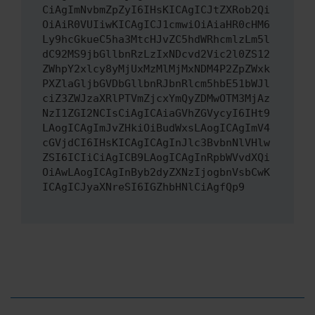
CiAgImNvbmZpZyI6IHsKICAgICJtZXRob2Qi
OiAiR0VUIiwKICAgICJ1cmwiOiAiaHR0cHM6
Ly9hcGkueC5ha3MtcHJvZC5hdWRhcmlzLm5l
dC92MS9jbGllbnRzLzIxNDcvd2Vic2l0ZS12
ZWhpY2xlcy8yMjUxMzMlMjMxNDM4P2ZpZWxk
PXZlaGljbGVDbGllbnRJbnRlcm5hbE51bWJl
ciZ3ZWJzaXRlPTVmZjcxYmQyZDMwOTM3MjAz
NzI1ZGI2NCIsCiAgICAiaGVhZGVycyI6IHt9
LAogICAgImJvZHkiOiBudWxsLAogICAgImV4
cGVjdCI6IHsKICAgICAgInJlc3BvbnNlVHlw
ZSI6ICIiCiAgICB9LAogICAgInRpbWVvdXQi
OiAwLAogICAgInByb2dyZXNzIjogbnVsbCwK
ICAgICJyaXNreSI6IGZhbHNlCiAgfQp9