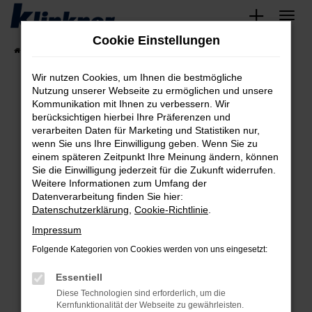
Zum
Hauptinhalt
Cookie Einstellungen
springen
Startseite
Fahrzeugangebote
Angebote
Wir nutzen Cookies, um Ihnen die bestmögliche
Nutzung unserer Webseite zu ermöglichen und unsere
Kommunikation mit Ihnen zu verbessern. Wir
Fehler: Network Error
berücksichtigen hierbei Ihre Präferenzen und
verarbeiten Daten für Marketing und Statistiken nur,
Beim Laden ist ein Fehler aufgetreten.
wenn Sie uns Ihre Einwilligung geben. Wenn Sie zu
Hier sind ein paar Tipps, die dir helfen können:
einem späteren Zeitpunkt Ihre Meinung ändern, können
Sie die Einwilligung jederzeit für die Zukunft widerrufen.
Überprüfe deine Firewall und deine
Weitere Informationen zum Umfang der
Internetverbindung.
Datenverarbeitung finden Sie hier:
Datenschutzerklärung
,
Cookie-Richtlinie
.
Laden andere Webseiten, zum Beispiel deine
Suchmaschine?
Impressum
Prüfe deine Browsererweiterungen.
Folgende Kategorien von Cookies werden von uns eingesetzt:
Manche Erweiterungen, wie Werbeblocker,
Essentiell
können das Laden bestimmter Seiten
verhindern. Funktioniert die Seite in einem
Diese Technologien sind erforderlich, um die
Kernfunktionalität der Webseite zu gewährleisten.
anderen Browser oder in einem privaten