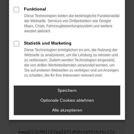
Fenster?
Funktional
Starte dein Gerät neu.
Diese Technologien bieten die bestmögliche Funktionalität
Das kann manchmal helfen, vorübergehende
der Webseite. Services von Drittanbietern wie Google
Maps, Chats, Fahrzeugbewertungssystem und weitere
Probleme zu beheben.
werden aktiviert.
Stelle sicher, dass dein Browser und dein
Betriebssystem auf dem neuesten Stand
Statistik und Marketing
sind.
Diese Technologien ermöglichen es uns, die Nutzung der
Webseite zu analysieren, um die Leistung zu messen und
Veraltete Software birgt nicht nur ein
zu verbessern. Zudem werden Technologien eingesetzt,
Sicherheitsrisiko, sondern kann auch dazu
die von dritten Werbetreibenden verwendet werden, um
führen, dass bestimmte Funktionen nicht mehr
Sie auf anderen Webseiten zu verfolgen und um Anzeigen
unterstützt werden.
zu schalten, die für Ihre Interessen relevant sind.
Wende dich an den Webseitenbetreiber.
Speichern
Wenn du alle oben genannten Schritte versucht
hast, kontaktiere uns bitte. Wir werden
Optionale Cookies ablehnen
versuchen, das Problem zu beheben. Du kannst
Alle akzeptieren
uns diesen Text schicken, um uns bei der
Fehlersuche zu unterstützen:
ewogICJuYW1lIjogIk5ldHdvcmtFcnJvciIs