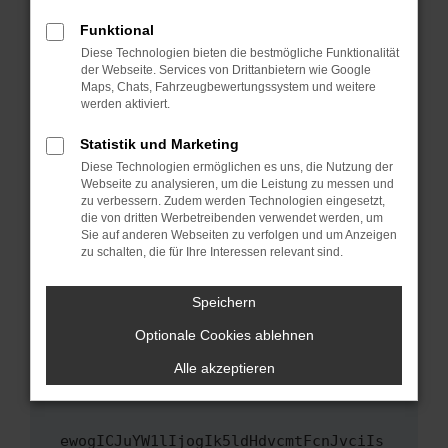
Fenster?
Funktional
Starte dein Gerät neu.
Diese Technologien bieten die bestmögliche Funktionalität
Das kann manchmal helfen, vorübergehende
der Webseite. Services von Drittanbietern wie Google
Maps, Chats, Fahrzeugbewertungssystem und weitere
Probleme zu beheben.
werden aktiviert.
Stelle sicher, dass dein Browser und dein
Betriebssystem auf dem neuesten Stand
Statistik und Marketing
sind.
Diese Technologien ermöglichen es uns, die Nutzung der
Webseite zu analysieren, um die Leistung zu messen und
Veraltete Software birgt nicht nur ein
zu verbessern. Zudem werden Technologien eingesetzt,
Sicherheitsrisiko, sondern kann auch dazu
die von dritten Werbetreibenden verwendet werden, um
führen, dass bestimmte Funktionen nicht mehr
Sie auf anderen Webseiten zu verfolgen und um Anzeigen
unterstützt werden.
zu schalten, die für Ihre Interessen relevant sind.
Wende dich an den Webseitenbetreiber.
Speichern
Wenn du alle oben genannten Schritte versucht
hast, kontaktiere uns bitte. Wir werden
Optionale Cookies ablehnen
versuchen, das Problem zu beheben. Du kannst
Alle akzeptieren
uns diesen Text schicken, um uns bei der
Fehlersuche zu unterstützen:
ewogICJuYW1lIjogIk5ldHdvcmtFcnJvciIs