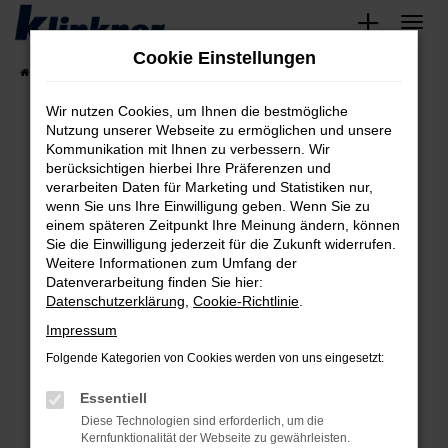
Zum
Hauptinhalt
Cookie Einstellungen
springen
Startseite
Fahrzeugangebote
Angebote
Wir nutzen Cookies, um Ihnen die bestmögliche
Nutzung unserer Webseite zu ermöglichen und unsere
Kommunikation mit Ihnen zu verbessern. Wir
Fehler: Network Error
berücksichtigen hierbei Ihre Präferenzen und
verarbeiten Daten für Marketing und Statistiken nur,
Beim Laden ist ein Fehler aufgetreten.
wenn Sie uns Ihre Einwilligung geben. Wenn Sie zu
Hier sind ein paar Tipps, die dir helfen können:
einem späteren Zeitpunkt Ihre Meinung ändern, können
Sie die Einwilligung jederzeit für die Zukunft widerrufen.
Überprüfe deine Firewall und deine
Weitere Informationen zum Umfang der
Internetverbindung.
Datenverarbeitung finden Sie hier:
Datenschutzerklärung
,
Cookie-Richtlinie
.
Laden andere Webseiten, zum Beispiel deine
Suchmaschine?
Impressum
Prüfe deine Browsererweiterungen.
Folgende Kategorien von Cookies werden von uns eingesetzt:
Manche Erweiterungen, wie Werbeblocker,
Essentiell
können das Laden bestimmter Seiten
verhindern. Funktioniert die Seite in einem
Diese Technologien sind erforderlich, um die
Kernfunktionalität der Webseite zu gewährleisten.
anderen Browser oder in einem privaten