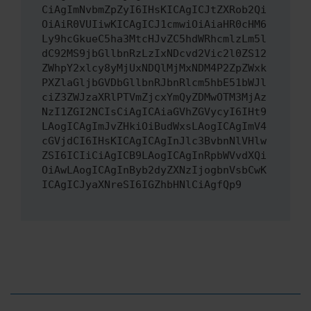
CiAgImNvbmZpZyI6IHsKICAgICJtZXRob2Qi
OiAiR0VUIiwKICAgICJ1cmwiOiAiaHR0cHM6
Ly9hcGkueC5ha3MtcHJvZC5hdWRhcmlzLm5l
dC92MS9jbGllbnRzLzIxNDcvd2Vic2l0ZS12
ZWhpY2xlcy8yMjUxNDQlMjMxNDM4P2ZpZWxk
PXZlaGljbGVDbGllbnRJbnRlcm5hbE51bWJl
ciZ3ZWJzaXRlPTVmZjcxYmQyZDMwOTM3MjAz
NzI1ZGI2NCIsCiAgICAiaGVhZGVycyI6IHt9
LAogICAgImJvZHkiOiBudWxsLAogICAgImV4
cGVjdCI6IHsKICAgICAgInJlc3BvbnNlVHlw
ZSI6ICIiCiAgICB9LAogICAgInRpbWVvdXQi
OiAwLAogICAgInByb2dyZXNzIjogbnVsbCwK
ICAgICJyaXNreSI6IGZhbHNlCiAgfQp9