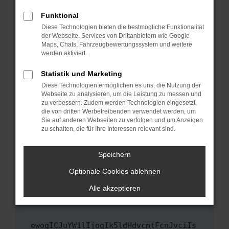
Fenster?
Funktional
Starte dein Gerät neu.
Diese Technologien bieten die bestmögliche Funktionalität
Das kann manchmal helfen, vorübergehende
der Webseite. Services von Drittanbietern wie Google
Maps, Chats, Fahrzeugbewertungssystem und weitere
Probleme zu beheben.
werden aktiviert.
Stelle sicher, dass dein Browser und dein
Betriebssystem auf dem neuesten Stand
Statistik und Marketing
sind.
Diese Technologien ermöglichen es uns, die Nutzung der
Webseite zu analysieren, um die Leistung zu messen und
Veraltete Software birgt nicht nur ein
zu verbessern. Zudem werden Technologien eingesetzt,
Sicherheitsrisiko, sondern kann auch dazu
die von dritten Werbetreibenden verwendet werden, um
führen, dass bestimmte Funktionen nicht mehr
Sie auf anderen Webseiten zu verfolgen und um Anzeigen
unterstützt werden.
zu schalten, die für Ihre Interessen relevant sind.
Wende dich an den Webseitenbetreiber.
Speichern
Wenn du alle oben genannten Schritte versucht
hast, kontaktiere uns bitte. Wir werden
Optionale Cookies ablehnen
versuchen, das Problem zu beheben. Du kannst
Alle akzeptieren
uns diesen Text schicken, um uns bei der
Fehlersuche zu unterstützen:
ewogICJuYW1lIjogIk5ldHdvcmtFcnJvciIs