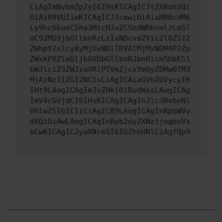
CiAgImNvbmZpZyI6IHsKICAgICJtZXRob2Qi
OiAiR0VUIiwKICAgICJ1cmwiOiAiaHR0cHM6
Ly9hcGkueC5ha3MtcHJvZC5hdWRhcmlzLm5l
dC92MS9jbGllbnRzLzIxNDcvd2Vic2l0ZS12
ZWhpY2xlcy8yMjUxNDlTRVAlMjMxNDM4P2Zp
ZWxkPXZlaGljbGVDbGllbnRJbnRlcm5hbE51
bWJlciZ3ZWJzaXRlPTVmZjcxYmQyZDMwOTM3
MjAzNzI1ZGI2NCIsCiAgICAiaGVhZGVycyI6
IHt9LAogICAgImJvZHkiOiBudWxsLAogICAg
ImV4cGVjdCI6IHsKICAgICAgInJlc3BvbnNl
VHlwZSI6ICIiCiAgICB9LAogICAgInRpbWVv
dXQiOiAwLAogICAgInByb2dyZXNzIjogbnVs
bCwKICAgICJyaXNreSI6IGZhbHNlCiAgfQp9