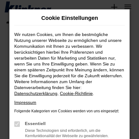
Zum
Hauptinhalt
Cookie Einstellungen
springen
Startseite
Fahrzeugangebote
Angebote
Wir nutzen Cookies, um Ihnen die bestmögliche
Nutzung unserer Webseite zu ermöglichen und unsere
Kommunikation mit Ihnen zu verbessern. Wir
Fehler: Network Error
berücksichtigen hierbei Ihre Präferenzen und
verarbeiten Daten für Marketing und Statistiken nur,
Beim Laden ist ein Fehler aufgetreten.
wenn Sie uns Ihre Einwilligung geben. Wenn Sie zu
Hier sind ein paar Tipps, die dir helfen können:
einem späteren Zeitpunkt Ihre Meinung ändern, können
Sie die Einwilligung jederzeit für die Zukunft widerrufen.
Überprüfe deine Firewall und deine
Weitere Informationen zum Umfang der
Internetverbindung.
Datenverarbeitung finden Sie hier:
Datenschutzerklärung
,
Cookie-Richtlinie
.
Laden andere Webseiten, zum Beispiel deine
Suchmaschine?
Impressum
Prüfe deine Browsererweiterungen.
Folgende Kategorien von Cookies werden von uns eingesetzt:
Manche Erweiterungen, wie Werbeblocker,
Essentiell
können das Laden bestimmter Seiten
verhindern. Funktioniert die Seite in einem
Diese Technologien sind erforderlich, um die
Kernfunktionalität der Webseite zu gewährleisten.
anderen Browser oder in einem privaten