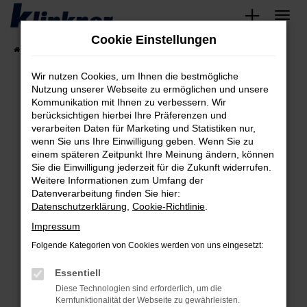
Zum
Hauptinhalt
Cookie Einstellungen
springen
Startseite
Fahrzeugangebote
Angebote
Wir nutzen Cookies, um Ihnen die bestmögliche
Nutzung unserer Webseite zu ermöglichen und unsere
Kommunikation mit Ihnen zu verbessern. Wir
Fehler: Network Error
berücksichtigen hierbei Ihre Präferenzen und
verarbeiten Daten für Marketing und Statistiken nur,
Beim Laden ist ein Fehler aufgetreten.
wenn Sie uns Ihre Einwilligung geben. Wenn Sie zu
Hier sind ein paar Tipps, die dir helfen können:
einem späteren Zeitpunkt Ihre Meinung ändern, können
Sie die Einwilligung jederzeit für die Zukunft widerrufen.
Überprüfe deine Firewall und deine
Weitere Informationen zum Umfang der
Internetverbindung.
Datenverarbeitung finden Sie hier:
Datenschutzerklärung
,
Cookie-Richtlinie
.
Laden andere Webseiten, zum Beispiel deine
Suchmaschine?
Impressum
Prüfe deine Browsererweiterungen.
Folgende Kategorien von Cookies werden von uns eingesetzt:
Manche Erweiterungen, wie Werbeblocker,
Essentiell
können das Laden bestimmter Seiten
verhindern. Funktioniert die Seite in einem
Diese Technologien sind erforderlich, um die
Kernfunktionalität der Webseite zu gewährleisten.
anderen Browser oder in einem privaten