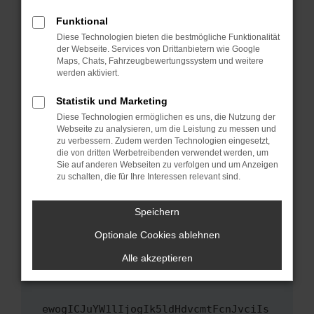
Fenster?
Funktional
Starte dein Gerät neu.
Diese Technologien bieten die bestmögliche Funktionalität
Das kann manchmal helfen, vorübergehende
der Webseite. Services von Drittanbietern wie Google
Maps, Chats, Fahrzeugbewertungssystem und weitere
Probleme zu beheben.
werden aktiviert.
Stelle sicher, dass dein Browser und dein
Betriebssystem auf dem neuesten Stand
Statistik und Marketing
sind.
Diese Technologien ermöglichen es uns, die Nutzung der
Webseite zu analysieren, um die Leistung zu messen und
Veraltete Software birgt nicht nur ein
zu verbessern. Zudem werden Technologien eingesetzt,
Sicherheitsrisiko, sondern kann auch dazu
die von dritten Werbetreibenden verwendet werden, um
führen, dass bestimmte Funktionen nicht mehr
Sie auf anderen Webseiten zu verfolgen und um Anzeigen
unterstützt werden.
zu schalten, die für Ihre Interessen relevant sind.
Wende dich an den Webseitenbetreiber.
Speichern
Wenn du alle oben genannten Schritte versucht
hast, kontaktiere uns bitte. Wir werden
Optionale Cookies ablehnen
versuchen, das Problem zu beheben. Du kannst
Alle akzeptieren
uns diesen Text schicken, um uns bei der
Fehlersuche zu unterstützen:
ewogICJuYW1lIjogIk5ldHdvcmtFcnJvciIs