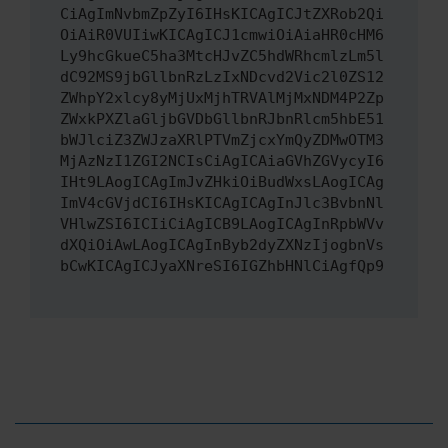
CiAgImNvbmZpZyI6IHsKICAgICJtZXRob2Qi
OiAiR0VUIiwKICAgICJ1cmwiOiAiaHR0cHM6
Ly9hcGkueC5ha3MtcHJvZC5hdWRhcmlzLm5l
dC92MS9jbGllbnRzLzIxNDcvd2Vic2l0ZS12
ZWhpY2xlcy8yMjUxMjhTRVAlMjMxNDM4P2Zp
ZWxkPXZlaGljbGVDbGllbnRJbnRlcm5hbE51
bWJlciZ3ZWJzaXRlPTVmZjcxYmQyZDMwOTM3
MjAzNzI1ZGI2NCIsCiAgICAiaGVhZGVycyI6
IHt9LAogICAgImJvZHkiOiBudWxsLAogICAg
ImV4cGVjdCI6IHsKICAgICAgInJlc3BvbnNl
VHlwZSI6ICIiCiAgICB9LAogICAgInRpbWVv
dXQiOiAwLAogICAgInByb2dyZXNzIjogbnVs
bCwKICAgICJyaXNreSI6IGZhbHNlCiAgfQp9