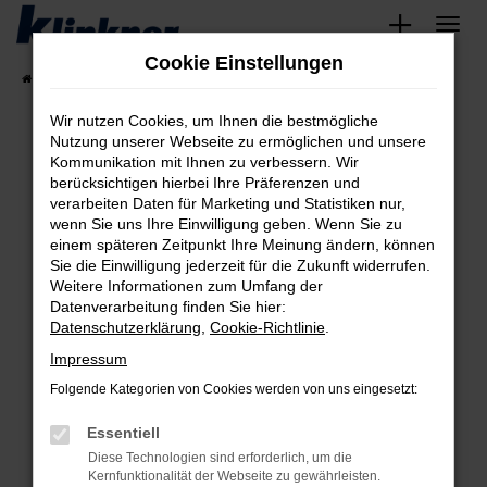
Zum
Hauptinhalt
Cookie Einstellungen
springen
Startseite
Fahrzeugangebote
Angebote
Wir nutzen Cookies, um Ihnen die bestmögliche
Nutzung unserer Webseite zu ermöglichen und unsere
Kommunikation mit Ihnen zu verbessern. Wir
Fehler: Network Error
berücksichtigen hierbei Ihre Präferenzen und
verarbeiten Daten für Marketing und Statistiken nur,
Beim Laden ist ein Fehler aufgetreten.
wenn Sie uns Ihre Einwilligung geben. Wenn Sie zu
Hier sind ein paar Tipps, die dir helfen können:
einem späteren Zeitpunkt Ihre Meinung ändern, können
Sie die Einwilligung jederzeit für die Zukunft widerrufen.
Überprüfe deine Firewall und deine
Weitere Informationen zum Umfang der
Internetverbindung.
Datenverarbeitung finden Sie hier:
Datenschutzerklärung
,
Cookie-Richtlinie
.
Laden andere Webseiten, zum Beispiel deine
Suchmaschine?
Impressum
Prüfe deine Browsererweiterungen.
Folgende Kategorien von Cookies werden von uns eingesetzt:
Manche Erweiterungen, wie Werbeblocker,
Essentiell
können das Laden bestimmter Seiten
verhindern. Funktioniert die Seite in einem
Diese Technologien sind erforderlich, um die
Kernfunktionalität der Webseite zu gewährleisten.
anderen Browser oder in einem privaten