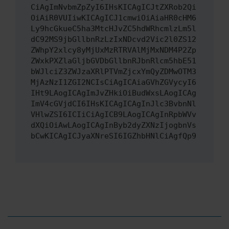
CiAgImNvbmZpZyI6IHsKICAgICJtZXRob2Qi
OiAiR0VUIiwKICAgICJ1cmwiOiAiaHR0cHM6
Ly9hcGkueC5ha3MtcHJvZC5hdWRhcmlzLm5l
dC92MS9jbGllbnRzLzIxNDcvd2Vic2l0ZS12
ZWhpY2xlcy8yMjUxMzRTRVAlMjMxNDM4P2Zp
ZWxkPXZlaGljbGVDbGllbnRJbnRlcm5hbE51
bWJlciZ3ZWJzaXRlPTVmZjcxYmQyZDMwOTM3
MjAzNzI1ZGI2NCIsCiAgICAiaGVhZGVycyI6
IHt9LAogICAgImJvZHkiOiBudWxsLAogICAg
ImV4cGVjdCI6IHsKICAgICAgInJlc3BvbnNl
VHlwZSI6ICIiCiAgICB9LAogICAgInRpbWVv
dXQiOiAwLAogICAgInByb2dyZXNzIjogbnVs
bCwKICAgICJyaXNreSI6IGZhbHNlCiAgfQp9