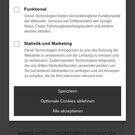
Fenster?
Funktional
Starte dein Gerät neu.
Diese Technologien bieten die bestmögliche Funktionalität
Das kann manchmal helfen, vorübergehende
der Webseite. Services von Drittanbietern wie Google
Maps, Chats, Fahrzeugbewertungssystem und weitere
Probleme zu beheben.
werden aktiviert.
Stelle sicher, dass dein Browser und dein
Betriebssystem auf dem neuesten Stand
Statistik und Marketing
sind.
Diese Technologien ermöglichen es uns, die Nutzung der
Webseite zu analysieren, um die Leistung zu messen und
Veraltete Software birgt nicht nur ein
zu verbessern. Zudem werden Technologien eingesetzt,
Sicherheitsrisiko, sondern kann auch dazu
die von dritten Werbetreibenden verwendet werden, um
führen, dass bestimmte Funktionen nicht mehr
Sie auf anderen Webseiten zu verfolgen und um Anzeigen
unterstützt werden.
zu schalten, die für Ihre Interessen relevant sind.
Wende dich an den Webseitenbetreiber.
Speichern
Wenn du alle oben genannten Schritte versucht
hast, kontaktiere uns bitte. Wir werden
Optionale Cookies ablehnen
versuchen, das Problem zu beheben. Du kannst
Alle akzeptieren
uns diesen Text schicken, um uns bei der
Fehlersuche zu unterstützen:
ewogICJuYW1lIjogIk5ldHdvcmtFcnJvciIs