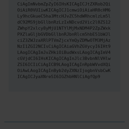
CiAgImNvbmZpZyI6IHsKICAgICJtZXRob2Qi
OiAiR0VUIiwKICAgICJ1cmwiOiAiaHR0cHM6
Ly9hcGkueC5ha3MtcHJvZC5hdWRhcmlzLm5l
dC92MS9jbGllbnRzLzIxNDcvd2Vic2l0ZS12
ZWhpY2xlcy8yMjU1NTYlMjMxNDM4P2ZpZWxk
PXZlaGljbGVDbGllbnRJbnRlcm5hbE51bWJl
ciZ3ZWJzaXRlPTVmZjcxYmQyZDMwOTM3MjAz
NzI1ZGI2NCIsCiAgICAiaGVhZGVycyI6IHt9
LAogICAgImJvZHkiOiBudWxsLAogICAgImV4
cGVjdCI6IHsKICAgICAgInJlc3BvbnNlVHlw
ZSI6ICIiCiAgICB9LAogICAgInRpbWVvdXQi
OiAwLAogICAgInByb2dyZXNzIjogbnVsbCwK
ICAgICJyaXNreSI6IGZhbHNlCiAgfQp9