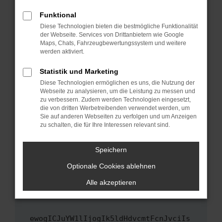
Fenster?
Funktional
Starte dein Gerät neu.
Diese Technologien bieten die bestmögliche Funktionalität
Das kann manchmal helfen, vorübergehende
der Webseite. Services von Drittanbietern wie Google
Maps, Chats, Fahrzeugbewertungssystem und weitere
Probleme zu beheben.
werden aktiviert.
Stelle sicher, dass dein Browser und dein
Betriebssystem auf dem neuesten Stand
Statistik und Marketing
sind.
Diese Technologien ermöglichen es uns, die Nutzung der
Webseite zu analysieren, um die Leistung zu messen und
Veraltete Software birgt nicht nur ein
zu verbessern. Zudem werden Technologien eingesetzt,
Sicherheitsrisiko, sondern kann auch dazu
die von dritten Werbetreibenden verwendet werden, um
führen, dass bestimmte Funktionen nicht mehr
Sie auf anderen Webseiten zu verfolgen und um Anzeigen
unterstützt werden.
zu schalten, die für Ihre Interessen relevant sind.
Wende dich an den Webseitenbetreiber.
Speichern
Wenn du alle oben genannten Schritte versucht
hast, kontaktiere uns bitte. Wir werden
Optionale Cookies ablehnen
versuchen, das Problem zu beheben. Du kannst
Alle akzeptieren
uns diesen Text schicken, um uns bei der
Fehlersuche zu unterstützen:
ewogICJuYW1lIjogIk5ldHdvcmtFcnJvciIs