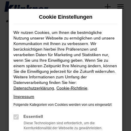
Zum
Hauptinhalt
Cookie Einstellungen
springen
Startseite
Fahrzeugangebote
Angebote
Wir nutzen Cookies, um Ihnen die bestmögliche
Nutzung unserer Webseite zu ermöglichen und unsere
Kommunikation mit Ihnen zu verbessern. Wir
Fehler: Network Error
berücksichtigen hierbei Ihre Präferenzen und
verarbeiten Daten für Marketing und Statistiken nur,
Beim Laden ist ein Fehler aufgetreten.
wenn Sie uns Ihre Einwilligung geben. Wenn Sie zu
Hier sind ein paar Tipps, die dir helfen können:
einem späteren Zeitpunkt Ihre Meinung ändern, können
Sie die Einwilligung jederzeit für die Zukunft widerrufen.
Überprüfe deine Firewall und deine
Weitere Informationen zum Umfang der
Internetverbindung.
Datenverarbeitung finden Sie hier:
Datenschutzerklärung
,
Cookie-Richtlinie
.
Laden andere Webseiten, zum Beispiel deine
Suchmaschine?
Impressum
Prüfe deine Browsererweiterungen.
Folgende Kategorien von Cookies werden von uns eingesetzt:
Manche Erweiterungen, wie Werbeblocker,
Essentiell
können das Laden bestimmter Seiten
verhindern. Funktioniert die Seite in einem
Diese Technologien sind erforderlich, um die
Kernfunktionalität der Webseite zu gewährleisten.
anderen Browser oder in einem privaten