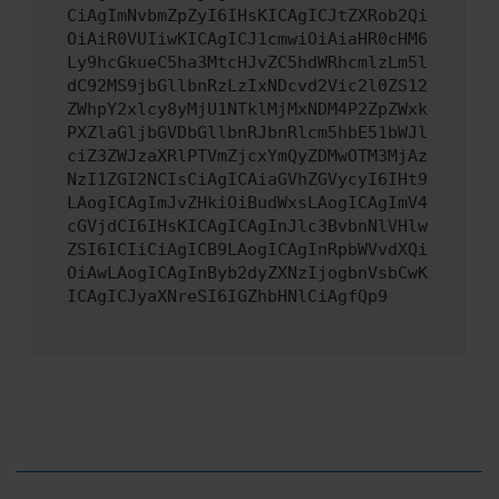
CiAgImNvbmZpZyI6IHsKICAgICJtZXRob2Qi
OiAiR0VUIiwKICAgICJ1cmwiOiAiaHR0cHM6
Ly9hcGkueC5ha3MtcHJvZC5hdWRhcmlzLm5l
dC92MS9jbGllbnRzLzIxNDcvd2Vic2l0ZS12
ZWhpY2xlcy8yMjU1NTklMjMxNDM4P2ZpZWxk
PXZlaGljbGVDbGllbnRJbnRlcm5hbE51bWJl
ciZ3ZWJzaXRlPTVmZjcxYmQyZDMwOTM3MjAz
NzI1ZGI2NCIsCiAgICAiaGVhZGVycyI6IHt9
LAogICAgImJvZHkiOiBudWxsLAogICAgImV4
cGVjdCI6IHsKICAgICAgInJlc3BvbnNlVHlw
ZSI6ICIiCiAgICB9LAogICAgInRpbWVvdXQi
OiAwLAogICAgInByb2dyZXNzIjogbnVsbCwK
ICAgICJyaXNreSI6IGZhbHNlCiAgfQp9