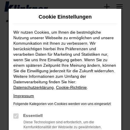
Zum
Hauptinhalt
Cookie Einstellungen
springen
Startseite
Fahrzeugangebote
Angebote
Wir nutzen Cookies, um Ihnen die bestmögliche
Nutzung unserer Webseite zu ermöglichen und unsere
Kommunikation mit Ihnen zu verbessern. Wir
Fehler: Network Error
berücksichtigen hierbei Ihre Präferenzen und
verarbeiten Daten für Marketing und Statistiken nur,
Beim Laden ist ein Fehler aufgetreten.
wenn Sie uns Ihre Einwilligung geben. Wenn Sie zu
Hier sind ein paar Tipps, die dir helfen können:
einem späteren Zeitpunkt Ihre Meinung ändern, können
Sie die Einwilligung jederzeit für die Zukunft widerrufen.
Überprüfe deine Firewall und deine
Weitere Informationen zum Umfang der
Internetverbindung.
Datenverarbeitung finden Sie hier:
Datenschutzerklärung
,
Cookie-Richtlinie
.
Laden andere Webseiten, zum Beispiel deine
Suchmaschine?
Impressum
Prüfe deine Browsererweiterungen.
Folgende Kategorien von Cookies werden von uns eingesetzt:
Manche Erweiterungen, wie Werbeblocker,
Essentiell
können das Laden bestimmter Seiten
verhindern. Funktioniert die Seite in einem
Diese Technologien sind erforderlich, um die
Kernfunktionalität der Webseite zu gewährleisten.
anderen Browser oder in einem privaten