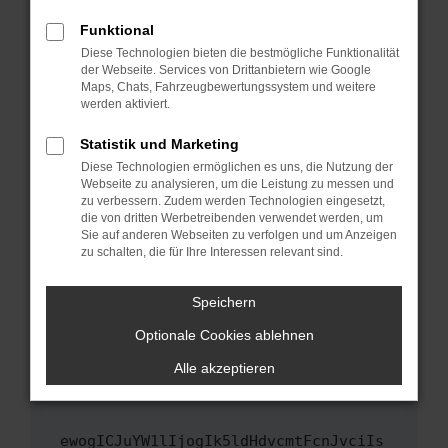
Fenster?
Funktional
Starte dein Gerät neu.
Diese Technologien bieten die bestmögliche Funktionalität
Das kann manchmal helfen, vorübergehende
der Webseite. Services von Drittanbietern wie Google
Maps, Chats, Fahrzeugbewertungssystem und weitere
Probleme zu beheben.
werden aktiviert.
Stelle sicher, dass dein Browser und dein
Betriebssystem auf dem neuesten Stand
Statistik und Marketing
sind.
Diese Technologien ermöglichen es uns, die Nutzung der
Webseite zu analysieren, um die Leistung zu messen und
Veraltete Software birgt nicht nur ein
zu verbessern. Zudem werden Technologien eingesetzt,
Sicherheitsrisiko, sondern kann auch dazu
die von dritten Werbetreibenden verwendet werden, um
führen, dass bestimmte Funktionen nicht mehr
Sie auf anderen Webseiten zu verfolgen und um Anzeigen
unterstützt werden.
zu schalten, die für Ihre Interessen relevant sind.
Wende dich an den Webseitenbetreiber.
Speichern
Wenn du alle oben genannten Schritte versucht
hast, kontaktiere uns bitte. Wir werden
Optionale Cookies ablehnen
versuchen, das Problem zu beheben. Du kannst
Alle akzeptieren
uns diesen Text schicken, um uns bei der
Fehlersuche zu unterstützen:
ewogICJuYW1lIjogIk5ldHdvcmtFcnJvciIs