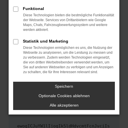
Fenster?
Funktional
Starte dein Gerät neu.
Diese Technologien bieten die bestmögliche Funktionalität
Das kann manchmal helfen, vorübergehende
der Webseite. Services von Drittanbietern wie Google
Maps, Chats, Fahrzeugbewertungssystem und weitere
Probleme zu beheben.
werden aktiviert.
Stelle sicher, dass dein Browser und dein
Betriebssystem auf dem neuesten Stand
Statistik und Marketing
sind.
Diese Technologien ermöglichen es uns, die Nutzung der
Webseite zu analysieren, um die Leistung zu messen und
Veraltete Software birgt nicht nur ein
zu verbessern. Zudem werden Technologien eingesetzt,
Sicherheitsrisiko, sondern kann auch dazu
die von dritten Werbetreibenden verwendet werden, um
führen, dass bestimmte Funktionen nicht mehr
Sie auf anderen Webseiten zu verfolgen und um Anzeigen
unterstützt werden.
zu schalten, die für Ihre Interessen relevant sind.
Wende dich an den Webseitenbetreiber.
Speichern
Wenn du alle oben genannten Schritte versucht
hast, kontaktiere uns bitte. Wir werden
Optionale Cookies ablehnen
versuchen, das Problem zu beheben. Du kannst
Alle akzeptieren
uns diesen Text schicken, um uns bei der
Fehlersuche zu unterstützen:
ewogICJuYW1lIjogIk5ldHdvcmtFcnJvciIs