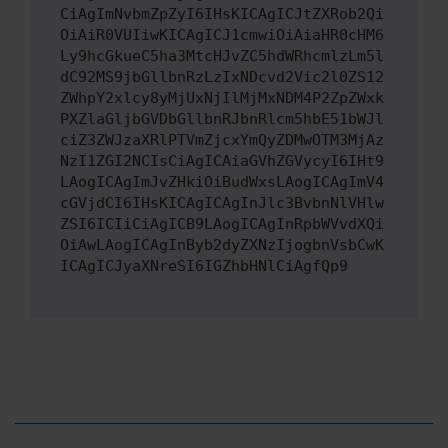
CiAgImNvbmZpZyI6IHsKICAgICJtZXRob2Qi
OiAiR0VUIiwKICAgICJ1cmwiOiAiaHR0cHM6
Ly9hcGkueC5ha3MtcHJvZC5hdWRhcmlzLm5l
dC92MS9jbGllbnRzLzIxNDcvd2Vic2l0ZS12
ZWhpY2xlcy8yMjUxNjIlMjMxNDM4P2ZpZWxk
PXZlaGljbGVDbGllbnRJbnRlcm5hbE51bWJl
ciZ3ZWJzaXRlPTVmZjcxYmQyZDMwOTM3MjAz
NzI1ZGI2NCIsCiAgICAiaGVhZGVycyI6IHt9
LAogICAgImJvZHkiOiBudWxsLAogICAgImV4
cGVjdCI6IHsKICAgICAgInJlc3BvbnNlVHlw
ZSI6ICIiCiAgICB9LAogICAgInRpbWVvdXQi
OiAwLAogICAgInByb2dyZXNzIjogbnVsbCwK
ICAgICJyaXNreSI6IGZhbHNlCiAgfQp9