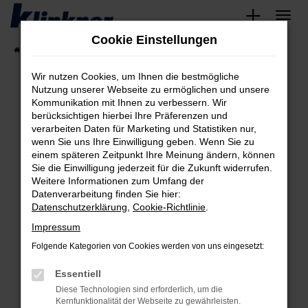
Zum
Hauptinhalt
Cookie Einstellungen
springen
Startseite
Fahrzeugangebote
Angebote
Wir nutzen Cookies, um Ihnen die bestmögliche
Nutzung unserer Webseite zu ermöglichen und unsere
Kommunikation mit Ihnen zu verbessern. Wir
Fehler: Network Error
berücksichtigen hierbei Ihre Präferenzen und
verarbeiten Daten für Marketing und Statistiken nur,
Beim Laden ist ein Fehler aufgetreten.
wenn Sie uns Ihre Einwilligung geben. Wenn Sie zu
Hier sind ein paar Tipps, die dir helfen können:
einem späteren Zeitpunkt Ihre Meinung ändern, können
Sie die Einwilligung jederzeit für die Zukunft widerrufen.
Überprüfe deine Firewall und deine
Weitere Informationen zum Umfang der
Internetverbindung.
Datenverarbeitung finden Sie hier:
Datenschutzerklärung
,
Cookie-Richtlinie
.
Laden andere Webseiten, zum Beispiel deine
Suchmaschine?
Impressum
Prüfe deine Browsererweiterungen.
Folgende Kategorien von Cookies werden von uns eingesetzt:
Manche Erweiterungen, wie Werbeblocker,
Essentiell
können das Laden bestimmter Seiten
verhindern. Funktioniert die Seite in einem
Diese Technologien sind erforderlich, um die
Kernfunktionalität der Webseite zu gewährleisten.
anderen Browser oder in einem privaten