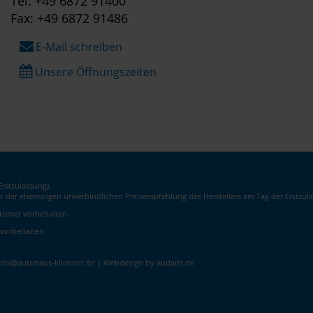
Tel: +49 6872 91400
Fax: +49 6872 91486
E-Mail schreiben
Unsere Öffnungszeiten
rstzulassung).
er der ehemaligen unverbindlichen Preisempfehlung des Herstellers am Tag der Erstzula
rrtümer vorbehalten.
 vorbehalten.
info@autohaus-klinkner.de |
Webdesign by audaris.de