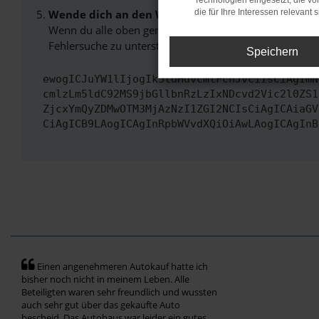
Technologien eingesetzt, die v
Wende dich an den Webseitenbetreiber.
die für Ihre Interessen relevant s
Wenn du alle oben genannten Schritte versucht hast, k
Fehlersuche zu unterstützen:
Speichern
ewogICJuYW1lIjogIk5ldHdvcmtFcnJvciIsCiAgImN
cmlzLm5ldC92MS9jbGllbnRzLzIxNDcvd2Vic2l0ZS1
ZjcxYmQyZDMwOTM3MjAzNzI1ZGI2NCIsCiAgICAiaGV
CiAgICB9LAogICAgInRpbWVvdXQiOiAwLAogICAgInB
Einen angenehmeren Autokauf hatte ich
bisher noch nicht in meinem Leben. Alle
Beteiligten waren sehr freundlich und wussten
auch sehr gut über das gekaufte Auto
bescheid. Das Autohaus war leider ein gutes