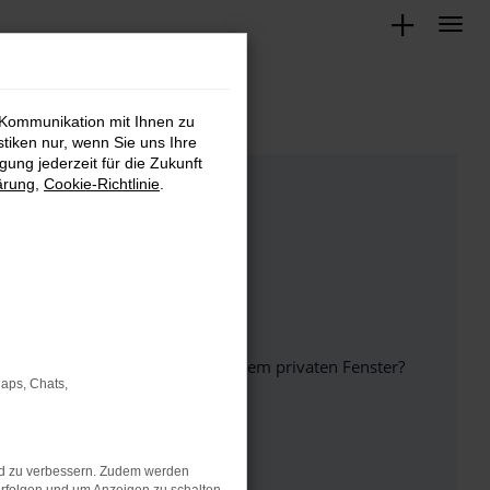
 Kommunikation mit Ihnen zu
stiken nur, wenn Sie uns Ihre
ung jederzeit für die Zukunft
ärung
,
Cookie-Richtlinie
.
inem anderen Browser oder in einem privaten Fenster?
Maps, Chats,
nd zu verbessern. Zudem werden
ht mehr unterstützt werden.