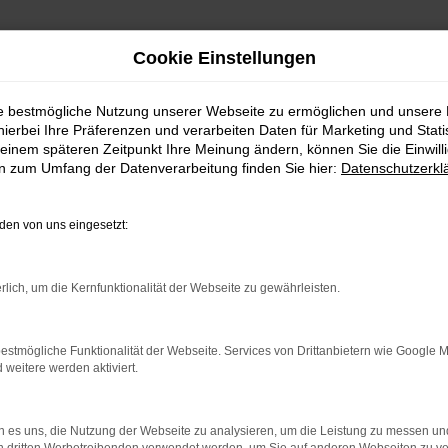
Cookie Einstellungen
ie bestmögliche Nutzung unserer Webseite zu ermöglichen und unsere
hierbei Ihre Präferenzen und verarbeiten Daten für Marketing und Stati
einem späteren Zeitpunkt Ihre Meinung ändern, können Sie die Einwillig
en zum Umfang der Datenverarbeitung finden Sie hier:
Datenschutzerkl
en von uns eingesetzt:
indung.
hine?
rlich, um die Kernfunktionalität der Webseite zu gewährleisten.
aden bestimmter Seiten verhindern. Funktioniert die Seite in e
estmögliche Funktionalität der Webseite. Services von Drittanbietern wie Google 
eitere werden aktiviert.
 zu beheben.
bssystem auf dem neuesten Stand sind.
 es uns, die Nutzung der Webseite zu analysieren, um die Leistung zu messen u
ko, sondern kann auch dazu führen, dass bestimmte Funktionen nic