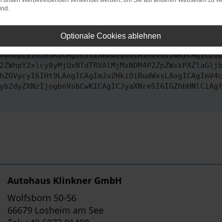
on dritten Werbetreibenden verwendet werden, um Sie auf anderen Webseiten zu ve
ind.
ontaktiere uns bitte. Wir werden versuchen, das Problem zu behe
Optionale Cookies ablehnen
vbmZpZyI6IHsKICAgICJtZXRob2QiOiAiR0VUIiwKICAgICJ1
2ZWhpY2xlcy8yMjUxNTdTRVAlMjMxNDM4P2ZpZWxkPXZlaGlj
hZGVycyI6IHt9LAogICAgImJvZHkiOiBudWxsLAogICAgImV4
yb2dyZXNzIjogbnVsbCwKICAgICJyaXNreSI6IGZhbHNlCiAg
Autohaus Klinkner GmbH
Wolfsborn 50-56
66679 Losheim am See