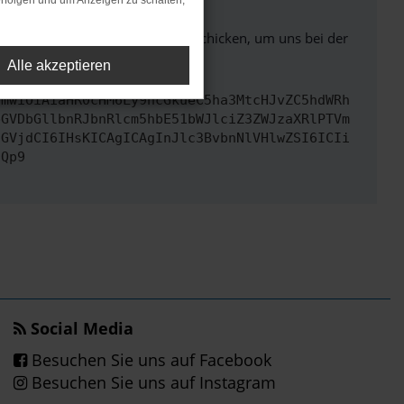
rfolgen und um Anzeigen zu schalten,
ben. Du kannst uns diesen Text schicken, um uns bei der
Alle akzeptieren
cmwiOiAiaHR0cHM6Ly9hcGkueC5ha3MtcHJvZC5hdWRh
bGVDbGllbnRJbnRlcm5hbE51bWJlciZ3ZWJzaXRlPTVm
cGVjdCI6IHsKICAgICAgInJlc3BvbnNlVHlwZSI6ICIi
fQp9
Social Media
Besuchen Sie uns auf Facebook
Besuchen Sie uns auf Instagram