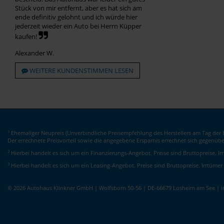
Stück von mir entfernt, aber es hat sich am
ende definitiv gelohnt und ich würde hier
jederzeit wieder ein Auto bei Herrn Küpper
kaufen!
Alexander W.
WEITERE KUNDENSTIMMEN LESEN
Ehemaliger Neupreis (Unverbindliche Preisempfehlung des Herstellers am Tag der E
1
Der errechnete Preisvorteil sowie die angegebene Ersparnis errechnet sich gegenüb
2
Hierbei handelt es sich um ein Finanzierungs-Angebot. Preise sind Bruttopreise. I
3
Hierbei handelt es sich um ein Leasing-Angebot. Preise sind Bruttopreise. Irrtümer
© 2026 Autohaus Klinkner GmbH | Wolfsborn 50-56 | DE-66679 Losheim am See | 