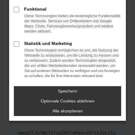
Fenster?
Funktional
Starte dein Gerät neu.
Diese Technologien bieten die bestmögliche Funktionalität
Das kann manchmal helfen, vorübergehende
der Webseite. Services von Drittanbietern wie Google
Maps, Chats, Fahrzeugbewertungssystem und weitere
Probleme zu beheben.
werden aktiviert.
Stelle sicher, dass dein Browser und dein
Betriebssystem auf dem neuesten Stand
Statistik und Marketing
sind.
Diese Technologien ermöglichen es uns, die Nutzung der
Webseite zu analysieren, um die Leistung zu messen und
Veraltete Software birgt nicht nur ein
zu verbessern. Zudem werden Technologien eingesetzt,
Sicherheitsrisiko, sondern kann auch dazu
die von dritten Werbetreibenden verwendet werden, um
führen, dass bestimmte Funktionen nicht mehr
Sie auf anderen Webseiten zu verfolgen und um Anzeigen
unterstützt werden.
zu schalten, die für Ihre Interessen relevant sind.
Wende dich an den Webseitenbetreiber.
Speichern
Wenn du alle oben genannten Schritte versucht
hast, kontaktiere uns bitte. Wir werden
Optionale Cookies ablehnen
versuchen, das Problem zu beheben. Du kannst
Alle akzeptieren
uns diesen Text schicken, um uns bei der
Fehlersuche zu unterstützen:
ewogICJuYW1lIjogIk5ldHdvcmtFcnJvciIs