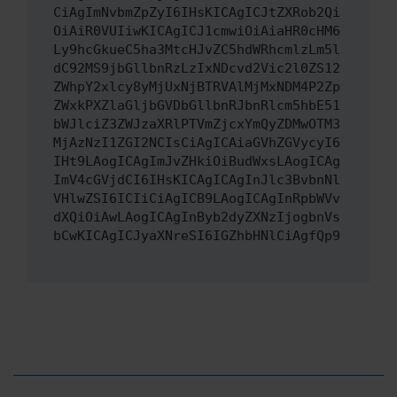
CiAgImNvbmZpZyI6IHsKICAgICJtZXRob2Qi
OiAiR0VUIiwKICAgICJ1cmwiOiAiaHR0cHM6
Ly9hcGkueC5ha3MtcHJvZC5hdWRhcmlzLm5l
dC92MS9jbGllbnRzLzIxNDcvd2Vic2l0ZS12
ZWhpY2xlcy8yMjUxNjBTRVAlMjMxNDM4P2Zp
ZWxkPXZlaGljbGVDbGllbnRJbnRlcm5hbE51
bWJlciZ3ZWJzaXRlPTVmZjcxYmQyZDMwOTM3
MjAzNzI1ZGI2NCIsCiAgICAiaGVhZGVycyI6
IHt9LAogICAgImJvZHkiOiBudWxsLAogICAg
ImV4cGVjdCI6IHsKICAgICAgInJlc3BvbnNl
VHlwZSI6ICIiCiAgICB9LAogICAgInRpbWVv
dXQiOiAwLAogICAgInByb2dyZXNzIjogbnVs
bCwKICAgICJyaXNreSI6IGZhbHNlCiAgfQp9