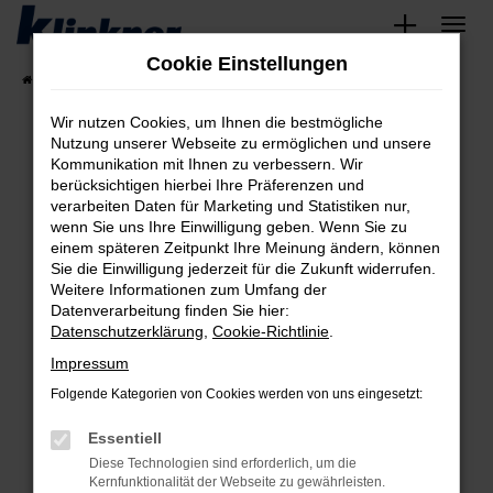
Zum
Hauptinhalt
Cookie Einstellungen
springen
Startseite
Fahrzeugangebote
Angebote
Wir nutzen Cookies, um Ihnen die bestmögliche
Nutzung unserer Webseite zu ermöglichen und unsere
Kommunikation mit Ihnen zu verbessern. Wir
Fehler: Network Error
berücksichtigen hierbei Ihre Präferenzen und
verarbeiten Daten für Marketing und Statistiken nur,
Beim Laden ist ein Fehler aufgetreten.
wenn Sie uns Ihre Einwilligung geben. Wenn Sie zu
Hier sind ein paar Tipps, die dir helfen können:
einem späteren Zeitpunkt Ihre Meinung ändern, können
Sie die Einwilligung jederzeit für die Zukunft widerrufen.
Überprüfe deine Firewall und deine
Weitere Informationen zum Umfang der
Internetverbindung.
Datenverarbeitung finden Sie hier:
Datenschutzerklärung
,
Cookie-Richtlinie
.
Laden andere Webseiten, zum Beispiel deine
Suchmaschine?
Impressum
Prüfe deine Browsererweiterungen.
Folgende Kategorien von Cookies werden von uns eingesetzt:
Manche Erweiterungen, wie Werbeblocker,
Essentiell
können das Laden bestimmter Seiten
verhindern. Funktioniert die Seite in einem
Diese Technologien sind erforderlich, um die
Kernfunktionalität der Webseite zu gewährleisten.
anderen Browser oder in einem privaten