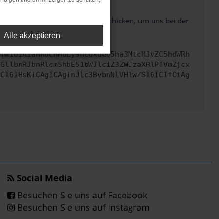
rfolgen und um Anzeigen zu schalten,
ben. Du kannst uns diesen Text schicken, um uns bei der
Alle akzeptieren
cmwiOiAiaHR0cHM6Ly9hcGkueC5ha3MtcHJvZC5hdWRh
bGllbnRJbnRlcm5hbE51bWJlciZ3ZWJzaXRlPTVmZjcx
dCI6IHsKICAgICAgInJlc3BvbnNlVHlwZSI6ICIiCiAg
Social Media
Besuchen Sie uns auf Facebook
Besuchen Sie uns auf Instagram