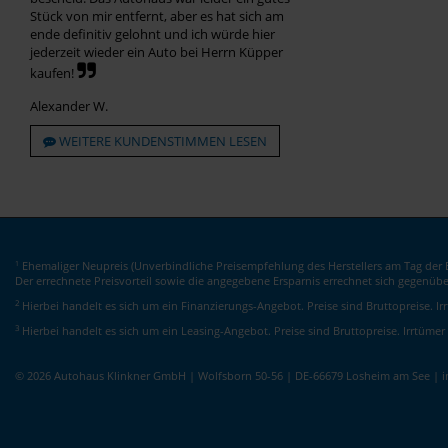
Stück von mir entfernt, aber es hat sich am
ende definitiv gelohnt und ich würde hier
jederzeit wieder ein Auto bei Herrn Küpper
kaufen!
Alexander W.
WEITERE KUNDENSTIMMEN LESEN
Ehemaliger Neupreis (Unverbindliche Preisempfehlung des Herstellers am Tag der E
1
Der errechnete Preisvorteil sowie die angegebene Ersparnis errechnet sich gegenüb
2
Hierbei handelt es sich um ein Finanzierungs-Angebot. Preise sind Bruttopreise. I
3
Hierbei handelt es sich um ein Leasing-Angebot. Preise sind Bruttopreise. Irrtümer
© 2026 Autohaus Klinkner GmbH | Wolfsborn 50-56 | DE-66679 Losheim am See | 