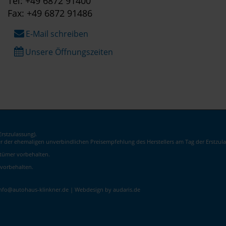
Tel: +49 6872 91400
Fax: +49 6872 91486
E-Mail schreiben
Unsere Öffnungszeiten
rstzulassung).
er der ehemaligen unverbindlichen Preisempfehlung des Herstellers am Tag der Erstzula
rrtümer vorbehalten.
 vorbehalten.
info@autohaus-klinkner.de |
Webdesign by audaris.de