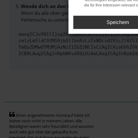
Technologien eingesetzt, die v
Wende dich an den Webseitenbetreiber.
die für Ihre Interessen relevant s
Wenn du alle oben genannten Schritte versucht hast, k
Fehlersuche zu unterstützen:
Speichern
ewogICJuYW1lIjogIk5ldHdvcmtFcnJvciIsCiAgImN
cmlzLm5ldC92MS9jbGllbnRzLzIxNDcvd2Vic2l0ZS1
YmQyZDMwOTM3MjAzNzI1ZGI2NCIsCiAgICAiaGVhZGV
ICB9LAogICAgInRpbWVvdXQiOiAwLAogICAgInByb2d
Einen angenehmeren Autokauf hatte ich
bisher noch nicht in meinem Leben. Alle
Beteiligten waren sehr freundlich und wussten
auch sehr gut über das gekaufte Auto
bescheid. Das Autohaus war leider ein gutes