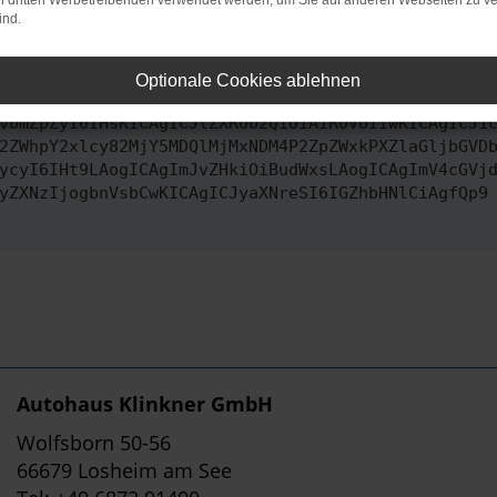
on dritten Werbetreibenden verwendet werden, um Sie auf anderen Webseiten zu ve
ind.
ontaktiere uns bitte. Wir werden versuchen, das Problem zu behe
Optionale Cookies ablehnen
vbmZpZyI6IHsKICAgICJtZXRob2QiOiAiR0VUIiwKICAgICJ1
2ZWhpY2xlcy82MjY5MDQlMjMxNDM4P2ZpZWxkPXZlaGljbGVD
ycyI6IHt9LAogICAgImJvZHkiOiBudWxsLAogICAgImV4cGVj
yZXNzIjogbnVsbCwKICAgICJyaXNreSI6IGZhbHNlCiAgfQp9
Autohaus Klinkner GmbH
Wolfsborn 50-56
66679 Losheim am See