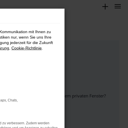
 Kommunikation mit Ihnen zu
stiken nur, wenn Sie uns Ihre
ung jederzeit für die Zukunft
ärung
,
Cookie-Richtlinie
.
inem anderen Browser oder in einem privaten Fenster?
Maps, Chats,
nd zu verbessern. Zudem werden
ht mehr unterstützt werden.