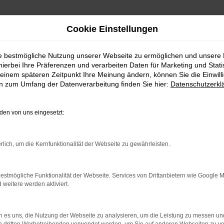
Cookie Einstellungen
ie bestmögliche Nutzung unserer Webseite zu ermöglichen und unsere
hierbei Ihre Präferenzen und verarbeiten Daten für Marketing und Stati
einem späteren Zeitpunkt Ihre Meinung ändern, können Sie die Einwillig
en zum Umfang der Datenverarbeitung finden Sie hier:
Datenschutzerkl
en von uns eingesetzt:
indung.
hine?
rlich, um die Kernfunktionalität der Webseite zu gewährleisten.
aden bestimmter Seiten verhindern. Funktioniert die Seite in e
estmögliche Funktionalität der Webseite. Services von Drittanbietern wie Google 
eitere werden aktiviert.
 zu beheben.
bssystem auf dem neuesten Stand sind.
 es uns, die Nutzung der Webseite zu analysieren, um die Leistung zu messen u
ko, sondern kann auch dazu führen, dass bestimmte Funktionen nic