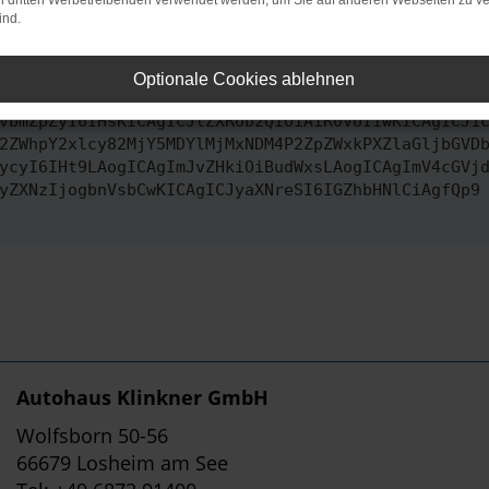
on dritten Werbetreibenden verwendet werden, um Sie auf anderen Webseiten zu ve
ind.
ontaktiere uns bitte. Wir werden versuchen, das Problem zu behe
Optionale Cookies ablehnen
vbmZpZyI6IHsKICAgICJtZXRob2QiOiAiR0VUIiwKICAgICJ1
2ZWhpY2xlcy82MjY5MDYlMjMxNDM4P2ZpZWxkPXZlaGljbGVD
ycyI6IHt9LAogICAgImJvZHkiOiBudWxsLAogICAgImV4cGVj
yZXNzIjogbnVsbCwKICAgICJyaXNreSI6IGZhbHNlCiAgfQp9
Autohaus Klinkner GmbH
Wolfsborn 50-56
66679 Losheim am See