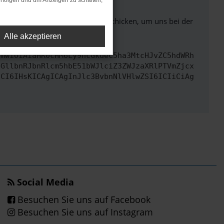
rfolgen und um Anzeigen zu schalten,
ben. Du kannst uns diesen Text schicken, um uns bei der
Alle akzeptieren
cmwiOiAiaHR0cHM6Ly9hcGkueC5ha3MtcHJvZC5hdWRh
bGllbnRJbnRlcm5hbE51bWJlciZ3ZWJzaXRlPTVmZjcx
dCI6IHsKICAgICAgInJlc3BvbnNlVHlwZSI6ICIiCiAg
Social Media
Besuchen Sie uns auf Facebook
Besuchen Sie uns auf Instagram