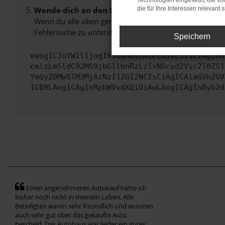
Technologien eingesetzt, die v
Wende dich an den Webseitenbetreiber.
die für Ihre Interessen relevant s
Wenn du alle oben genannten Schritte versucht hast, k
Fehlersuche zu unterstützen:
Speichern
ewogICJuYW1lIjogIk5ldHdvcmtFcnJvciIsCiAgImN
cmlzLm5ldC92MS9jbGllbnRzLzIxNDcvd2Vic2l0ZS1
YmQyZDMwOTM3MjAzNzI1ZGI2NCIsCiAgICAiaGVhZGV
ICB9LAogICAgInRpbWVvdXQiOiAwLAogICAgInByb2d
Einen angenehmeren Autokauf hatte ich
bisher noch nicht in meinem Leben. Alle
Beteiligten waren sehr freundlich und wussten
auch sehr gut über das gekaufte Auto
bescheid. Das Autohaus war leider ein gutes