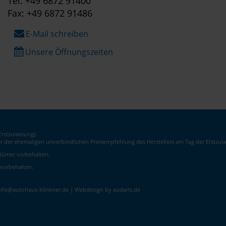
Tel: +49 6872 91400
Fax: +49 6872 91486
E-Mail schreiben
Unsere Öffnungszeiten
rstzulassung).
er der ehemaligen unverbindlichen Preisempfehlung des Herstellers am Tag der Erstzula
rrtümer vorbehalten.
 vorbehalten.
info@autohaus-klinkner.de |
Webdesign by audaris.de