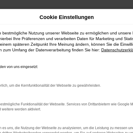
Cookie Einstellungen
ie bestmögliche Nutzung unserer Webseite zu ermöglichen und unsere
hierbei Ihre Präferenzen und verarbeiten Daten für Marketing und Stati
einem späteren Zeitpunkt Ihre Meinung ändern, können Sie die Einwillig
en zum Umfang der Datenverarbeitung finden Sie hier:
Datenschutzerkl
en von uns eingesetzt:
indung.
hine?
rlich, um die Kernfunktionalität der Webseite zu gewährleisten.
aden bestimmter Seiten verhindern. Funktioniert die Seite in e
estmögliche Funktionalität der Webseite. Services von Drittanbietern wie Google 
eitere werden aktiviert.
 zu beheben.
bssystem auf dem neuesten Stand sind.
 es uns, die Nutzung der Webseite zu analysieren, um die Leistung zu messen u
ko, sondern kann auch dazu führen, dass bestimmte Funktionen nic