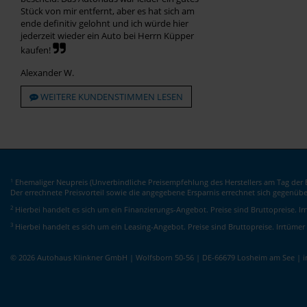
Stück von mir entfernt, aber es hat sich am
ende definitiv gelohnt und ich würde hier
jederzeit wieder ein Auto bei Herrn Küpper
kaufen!
Alexander W.
WEITERE KUNDENSTIMMEN LESEN
Ehemaliger Neupreis (Unverbindliche Preisempfehlung des Herstellers am Tag der E
1
Der errechnete Preisvorteil sowie die angegebene Ersparnis errechnet sich gegenüb
2
Hierbei handelt es sich um ein Finanzierungs-Angebot. Preise sind Bruttopreise. I
3
Hierbei handelt es sich um ein Leasing-Angebot. Preise sind Bruttopreise. Irrtümer
© 2026 Autohaus Klinkner GmbH | Wolfsborn 50-56 | DE-66679 Losheim am See | 