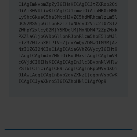
CiAgImNvbmZpZyI6IHsKICAgICJtZXRob2Qi
OiAiR0VUIiwKICAgICJ1cmwiOiAiaHR0cHM6
Ly9hcGkueC5ha3MtcHJvZC5hdWRhcmlzLm5l
dC92MS9jbGllbnRzLzIxNDcvd2Vic2l0ZS12
ZWhpY2xlcy82MjY5MDglMjMxNDM4P2ZpZWxk
PXZlaGljbGVDbGllbnRJbnRlcm5hbE51bWJl
ciZ3ZWJzaXRlPTVmZjcxYmQyZDMwOTM3MjAz
NzI1ZGI2NCIsCiAgICAiaGVhZGVycyI6IHt9
LAogICAgImJvZHkiOiBudWxsLAogICAgImV4
cGVjdCI6IHsKICAgICAgInJlc3BvbnNlVHlw
ZSI6ICIiCiAgICB9LAogICAgInRpbWVvdXQi
OiAwLAogICAgInByb2dyZXNzIjogbnVsbCwK
ICAgICJyaXNreSI6IGZhbHNlCiAgfQp9