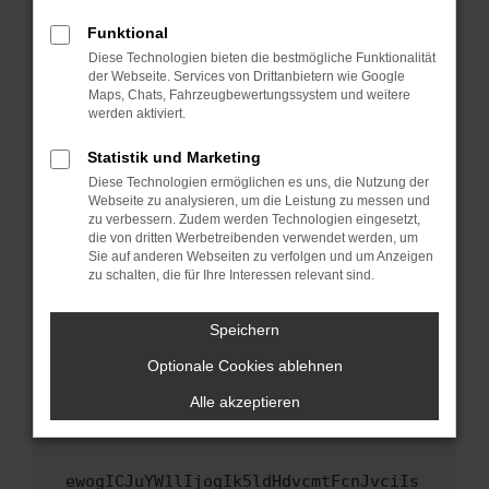
Fenster?
Funktional
Starte dein Gerät neu.
Diese Technologien bieten die bestmögliche Funktionalität
Das kann manchmal helfen, vorübergehende
der Webseite. Services von Drittanbietern wie Google
Maps, Chats, Fahrzeugbewertungssystem und weitere
Probleme zu beheben.
werden aktiviert.
Stelle sicher, dass dein Browser und dein
Betriebssystem auf dem neuesten Stand
Statistik und Marketing
sind.
Diese Technologien ermöglichen es uns, die Nutzung der
Webseite zu analysieren, um die Leistung zu messen und
Veraltete Software birgt nicht nur ein
zu verbessern. Zudem werden Technologien eingesetzt,
Sicherheitsrisiko, sondern kann auch dazu
die von dritten Werbetreibenden verwendet werden, um
führen, dass bestimmte Funktionen nicht mehr
Sie auf anderen Webseiten zu verfolgen und um Anzeigen
unterstützt werden.
zu schalten, die für Ihre Interessen relevant sind.
Wende dich an den Webseitenbetreiber.
Speichern
Wenn du alle oben genannten Schritte versucht
hast, kontaktiere uns bitte. Wir werden
Optionale Cookies ablehnen
versuchen, das Problem zu beheben. Du kannst
Alle akzeptieren
uns diesen Text schicken, um uns bei der
Fehlersuche zu unterstützen:
ewogICJuYW1lIjogIk5ldHdvcmtFcnJvciIs