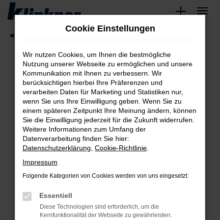
Zum
Hauptinhalt
Cookie Einstellungen
springen
Startseite
Fahrzeugangebote
Angebote
Wir nutzen Cookies, um Ihnen die bestmögliche
Nutzung unserer Webseite zu ermöglichen und unsere
Kommunikation mit Ihnen zu verbessern. Wir
Fehler: Network Error
berücksichtigen hierbei Ihre Präferenzen und
verarbeiten Daten für Marketing und Statistiken nur,
Beim Laden ist ein Fehler aufgetreten.
wenn Sie uns Ihre Einwilligung geben. Wenn Sie zu
Hier sind ein paar Tipps, die dir helfen können:
einem späteren Zeitpunkt Ihre Meinung ändern, können
Sie die Einwilligung jederzeit für die Zukunft widerrufen.
Überprüfe deine Firewall und deine
Weitere Informationen zum Umfang der
Internetverbindung.
Datenverarbeitung finden Sie hier:
Datenschutzerklärung
,
Cookie-Richtlinie
.
Laden andere Webseiten, zum Beispiel deine
Suchmaschine?
Impressum
Prüfe deine Browsererweiterungen.
Folgende Kategorien von Cookies werden von uns eingesetzt:
Manche Erweiterungen, wie Werbeblocker,
Essentiell
können das Laden bestimmter Seiten
verhindern. Funktioniert die Seite in einem
Diese Technologien sind erforderlich, um die
Kernfunktionalität der Webseite zu gewährleisten.
anderen Browser oder in einem privaten