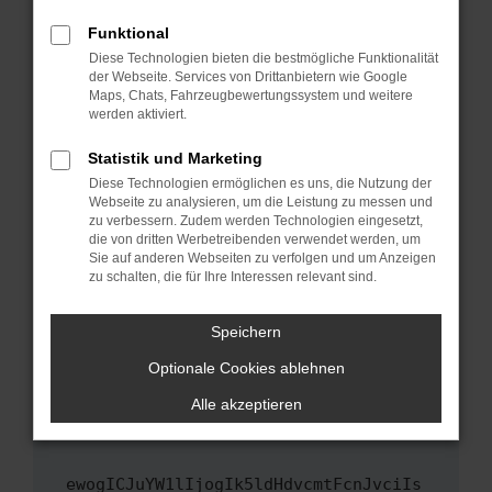
Fenster?
Funktional
Starte dein Gerät neu.
Diese Technologien bieten die bestmögliche Funktionalität
Das kann manchmal helfen, vorübergehende
der Webseite. Services von Drittanbietern wie Google
Maps, Chats, Fahrzeugbewertungssystem und weitere
Probleme zu beheben.
werden aktiviert.
Stelle sicher, dass dein Browser und dein
Betriebssystem auf dem neuesten Stand
Statistik und Marketing
sind.
Diese Technologien ermöglichen es uns, die Nutzung der
Webseite zu analysieren, um die Leistung zu messen und
Veraltete Software birgt nicht nur ein
zu verbessern. Zudem werden Technologien eingesetzt,
Sicherheitsrisiko, sondern kann auch dazu
die von dritten Werbetreibenden verwendet werden, um
führen, dass bestimmte Funktionen nicht mehr
Sie auf anderen Webseiten zu verfolgen und um Anzeigen
unterstützt werden.
zu schalten, die für Ihre Interessen relevant sind.
Wende dich an den Webseitenbetreiber.
Speichern
Wenn du alle oben genannten Schritte versucht
hast, kontaktiere uns bitte. Wir werden
Optionale Cookies ablehnen
versuchen, das Problem zu beheben. Du kannst
Alle akzeptieren
uns diesen Text schicken, um uns bei der
Fehlersuche zu unterstützen:
ewogICJuYW1lIjogIk5ldHdvcmtFcnJvciIs