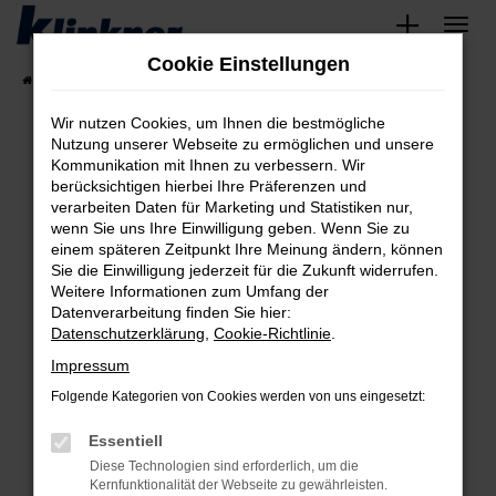
Zum
Hauptinhalt
Cookie Einstellungen
springen
Startseite
Fahrzeugangebote
Angebote
Wir nutzen Cookies, um Ihnen die bestmögliche
Nutzung unserer Webseite zu ermöglichen und unsere
Kommunikation mit Ihnen zu verbessern. Wir
Fehler: Network Error
berücksichtigen hierbei Ihre Präferenzen und
verarbeiten Daten für Marketing und Statistiken nur,
Beim Laden ist ein Fehler aufgetreten.
wenn Sie uns Ihre Einwilligung geben. Wenn Sie zu
Hier sind ein paar Tipps, die dir helfen können:
einem späteren Zeitpunkt Ihre Meinung ändern, können
Sie die Einwilligung jederzeit für die Zukunft widerrufen.
Überprüfe deine Firewall und deine
Weitere Informationen zum Umfang der
Internetverbindung.
Datenverarbeitung finden Sie hier:
Datenschutzerklärung
,
Cookie-Richtlinie
.
Laden andere Webseiten, zum Beispiel deine
Suchmaschine?
Impressum
Prüfe deine Browsererweiterungen.
Folgende Kategorien von Cookies werden von uns eingesetzt:
Manche Erweiterungen, wie Werbeblocker,
Essentiell
können das Laden bestimmter Seiten
verhindern. Funktioniert die Seite in einem
Diese Technologien sind erforderlich, um die
Kernfunktionalität der Webseite zu gewährleisten.
anderen Browser oder in einem privaten