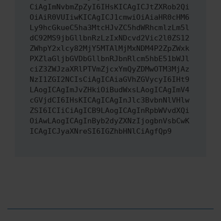
CiAgImNvbmZpZyI6IHsKICAgICJtZXRob2Qi
OiAiR0VUIiwKICAgICJ1cmwiOiAiaHR0cHM6
Ly9hcGkueC5ha3MtcHJvZC5hdWRhcmlzLm5l
dC92MS9jbGllbnRzLzIxNDcvd2Vic2l0ZS12
ZWhpY2xlcy82MjY5MTAlMjMxNDM4P2ZpZWxk
PXZlaGljbGVDbGllbnRJbnRlcm5hbE51bWJl
ciZ3ZWJzaXRlPTVmZjcxYmQyZDMwOTM3MjAz
NzI1ZGI2NCIsCiAgICAiaGVhZGVycyI6IHt9
LAogICAgImJvZHkiOiBudWxsLAogICAgImV4
cGVjdCI6IHsKICAgICAgInJlc3BvbnNlVHlw
ZSI6ICIiCiAgICB9LAogICAgInRpbWVvdXQi
OiAwLAogICAgInByb2dyZXNzIjogbnVsbCwK
ICAgICJyaXNreSI6IGZhbHNlCiAgfQp9