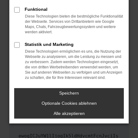
Fenster?
Funktional
Starte dein Gerät neu.
Diese Technologien bieten die bestmögliche Funktionalität
Das kann manchmal helfen, vorübergehende
der Webseite. Services von Drittanbietern wie Google
Maps, Chats, Fahrzeugbewertungssystem und weitere
Probleme zu beheben.
werden aktiviert.
Stelle sicher, dass dein Browser und dein
Betriebssystem auf dem neuesten Stand
Statistik und Marketing
sind.
Diese Technologien ermöglichen es uns, die Nutzung der
Webseite zu analysieren, um die Leistung zu messen und
Veraltete Software birgt nicht nur ein
zu verbessern. Zudem werden Technologien eingesetzt,
Sicherheitsrisiko, sondern kann auch dazu
die von dritten Werbetreibenden verwendet werden, um
führen, dass bestimmte Funktionen nicht mehr
Sie auf anderen Webseiten zu verfolgen und um Anzeigen
unterstützt werden.
zu schalten, die für Ihre Interessen relevant sind.
Wende dich an den Webseitenbetreiber.
Speichern
Wenn du alle oben genannten Schritte versucht
hast, kontaktiere uns bitte. Wir werden
Optionale Cookies ablehnen
versuchen, das Problem zu beheben. Du kannst
Alle akzeptieren
uns diesen Text schicken, um uns bei der
Fehlersuche zu unterstützen:
ewogICJuYW1lIjogIk5ldHdvcmtFcnJvciIs