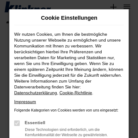
Zum
Hauptinhalt
Cookie Einstellungen
springen
Startseite
Fahrzeugangebote
Angebote
Wir nutzen Cookies, um Ihnen die bestmögliche
Nutzung unserer Webseite zu ermöglichen und unsere
Kommunikation mit Ihnen zu verbessern. Wir
Fehler: Network Error
berücksichtigen hierbei Ihre Präferenzen und
verarbeiten Daten für Marketing und Statistiken nur,
Beim Laden ist ein Fehler aufgetreten.
wenn Sie uns Ihre Einwilligung geben. Wenn Sie zu
Hier sind ein paar Tipps, die dir helfen können:
einem späteren Zeitpunkt Ihre Meinung ändern, können
Sie die Einwilligung jederzeit für die Zukunft widerrufen.
Überprüfe deine Firewall und deine
Weitere Informationen zum Umfang der
Internetverbindung.
Datenverarbeitung finden Sie hier:
Datenschutzerklärung
,
Cookie-Richtlinie
.
Laden andere Webseiten, zum Beispiel deine
Suchmaschine?
Impressum
Prüfe deine Browsererweiterungen.
Folgende Kategorien von Cookies werden von uns eingesetzt:
Manche Erweiterungen, wie Werbeblocker,
Essentiell
können das Laden bestimmter Seiten
verhindern. Funktioniert die Seite in einem
Diese Technologien sind erforderlich, um die
Kernfunktionalität der Webseite zu gewährleisten.
anderen Browser oder in einem privaten