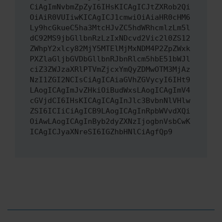
CiAgImNvbmZpZyI6IHsKICAgICJtZXRob2Qi
OiAiR0VUIiwKICAgICJ1cmwiOiAiaHR0cHM6
Ly9hcGkueC5ha3MtcHJvZC5hdWRhcmlzLm5l
dC92MS9jbGllbnRzLzIxNDcvd2Vic2l0ZS12
ZWhpY2xlcy82MjY5MTElMjMxNDM4P2ZpZWxk
PXZlaGljbGVDbGllbnRJbnRlcm5hbE51bWJl
ciZ3ZWJzaXRlPTVmZjcxYmQyZDMwOTM3MjAz
NzI1ZGI2NCIsCiAgICAiaGVhZGVycyI6IHt9
LAogICAgImJvZHkiOiBudWxsLAogICAgImV4
cGVjdCI6IHsKICAgICAgInJlc3BvbnNlVHlw
ZSI6ICIiCiAgICB9LAogICAgInRpbWVvdXQi
OiAwLAogICAgInByb2dyZXNzIjogbnVsbCwK
ICAgICJyaXNreSI6IGZhbHNlCiAgfQp9