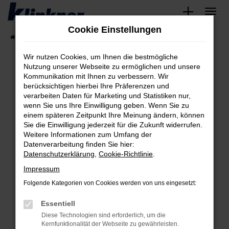
Zum
Hauptinhalt
Cookie Einstellungen
springen
Startseite
Fahrzeugangebote
Angebote
Wir nutzen Cookies, um Ihnen die bestmögliche
Nutzung unserer Webseite zu ermöglichen und unsere
Kommunikation mit Ihnen zu verbessern. Wir
Fehler: Network Error
berücksichtigen hierbei Ihre Präferenzen und
verarbeiten Daten für Marketing und Statistiken nur,
Beim Laden ist ein Fehler aufgetreten.
wenn Sie uns Ihre Einwilligung geben. Wenn Sie zu
Hier sind ein paar Tipps, die dir helfen können:
einem späteren Zeitpunkt Ihre Meinung ändern, können
Sie die Einwilligung jederzeit für die Zukunft widerrufen.
Überprüfe deine Firewall und deine
Weitere Informationen zum Umfang der
Internetverbindung.
Datenverarbeitung finden Sie hier:
Datenschutzerklärung
,
Cookie-Richtlinie
.
Laden andere Webseiten, zum Beispiel deine
Suchmaschine?
Impressum
Prüfe deine Browsererweiterungen.
Folgende Kategorien von Cookies werden von uns eingesetzt:
Manche Erweiterungen, wie Werbeblocker,
Essentiell
können das Laden bestimmter Seiten
verhindern. Funktioniert die Seite in einem
Diese Technologien sind erforderlich, um die
Kernfunktionalität der Webseite zu gewährleisten.
anderen Browser oder in einem privaten