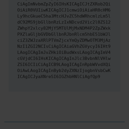
CiAgImNvbmZpZyI6IHsKICAgICJtZXRob2Qi
OiAiR0VUIiwKICAgICJ1cmwiOiAiaHR0cHM6
Ly9hcGkueC5ha3MtcHJvZC5hdWRhcmlzLm5l
dC92MS9jbGllbnRzLzIxNDcvd2Vic2l0ZS12
ZWhpY2xlcy82MjY5MTUlMjMxNDM4P2ZpZWxk
PXZlaGljbGVDbGllbnRJbnRlcm5hbE51bWJl
ciZ3ZWJzaXRlPTVmZjcxYmQyZDMwOTM3MjAz
NzI1ZGI2NCIsCiAgICAiaGVhZGVycyI6IHt9
LAogICAgImJvZHkiOiBudWxsLAogICAgImV4
cGVjdCI6IHsKICAgICAgInJlc3BvbnNlVHlw
ZSI6ICIiCiAgICB9LAogICAgInRpbWVvdXQi
OiAwLAogICAgInByb2dyZXNzIjogbnVsbCwK
ICAgICJyaXNreSI6IGZhbHNlCiAgfQp9