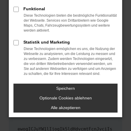
Fenster?
Funktional
Starte dein Gerät neu.
Diese Technologien bieten die bestmögliche Funktionalität
Das kann manchmal helfen, vorübergehende
der Webseite. Services von Drittanbietern wie Google
Maps, Chats, Fahrzeugbewertungssystem und weitere
Probleme zu beheben.
werden aktiviert.
Stelle sicher, dass dein Browser und dein
Betriebssystem auf dem neuesten Stand
Statistik und Marketing
sind.
Diese Technologien ermöglichen es uns, die Nutzung der
Webseite zu analysieren, um die Leistung zu messen und
Veraltete Software birgt nicht nur ein
zu verbessern. Zudem werden Technologien eingesetzt,
Sicherheitsrisiko, sondern kann auch dazu
die von dritten Werbetreibenden verwendet werden, um
führen, dass bestimmte Funktionen nicht mehr
Sie auf anderen Webseiten zu verfolgen und um Anzeigen
unterstützt werden.
zu schalten, die für Ihre Interessen relevant sind.
Wende dich an den Webseitenbetreiber.
Speichern
Wenn du alle oben genannten Schritte versucht
hast, kontaktiere uns bitte. Wir werden
Optionale Cookies ablehnen
versuchen, das Problem zu beheben. Du kannst
Alle akzeptieren
uns diesen Text schicken, um uns bei der
Fehlersuche zu unterstützen:
ewogICJuYW1lIjogIk5ldHdvcmtFcnJvciIs