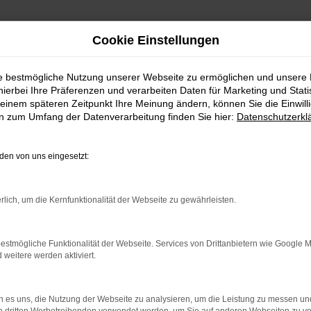
Cookie Einstellungen
ie bestmögliche Nutzung unserer Webseite zu ermöglichen und unsere
hierbei Ihre Präferenzen und verarbeiten Daten für Marketing und Stati
einem späteren Zeitpunkt Ihre Meinung ändern, können Sie die Einwillig
en zum Umfang der Datenverarbeitung finden Sie hier:
Datenschutzerkl
en von uns eingesetzt:
indung.
hine?
rlich, um die Kernfunktionalität der Webseite zu gewährleisten.
aden bestimmter Seiten verhindern. Funktioniert die Seite in e
estmögliche Funktionalität der Webseite. Services von Drittanbietern wie Google 
eitere werden aktiviert.
 zu beheben.
bssystem auf dem neuesten Stand sind.
 es uns, die Nutzung der Webseite zu analysieren, um die Leistung zu messen u
ko, sondern kann auch dazu führen, dass bestimmte Funktionen nic