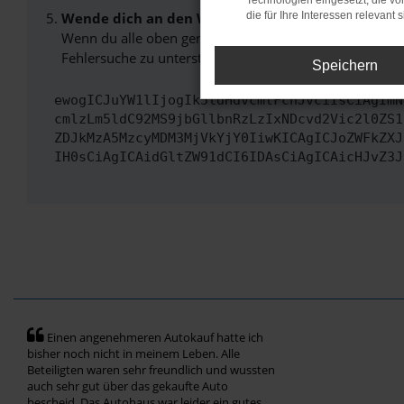
Technologien eingesetzt, die v
Wende dich an den Webseitenbetreiber.
die für Ihre Interessen relevant s
Wenn du alle oben genannten Schritte versucht hast, k
Fehlersuche zu unterstützen:
Speichern
ewogICJuYW1lIjogIk5ldHdvcmtFcnJvciIsCiAgImN
cmlzLm5ldC92MS9jbGllbnRzLzIxNDcvd2Vic2l0ZS1
ZDJkMzA5MzcyMDM3MjVkYjY0IiwKICAgICJoZWFkZXJ
IH0sCiAgICAidGltZW91dCI6IDAsCiAgICAicHJvZ3J
Einen angenehmeren Autokauf hatte ich
bisher noch nicht in meinem Leben. Alle
Beteiligten waren sehr freundlich und wussten
auch sehr gut über das gekaufte Auto
bescheid. Das Autohaus war leider ein gutes