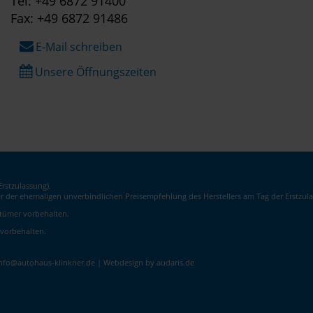
Tel: +49 6872 91400
Fax: +49 6872 91486
E-Mail schreiben
Unsere Öffnungszeiten
rstzulassung).
er der ehemaligen unverbindlichen Preisempfehlung des Herstellers am Tag der Erstzula
rrtümer vorbehalten.
 vorbehalten.
info@autohaus-klinkner.de |
Webdesign by audaris.de