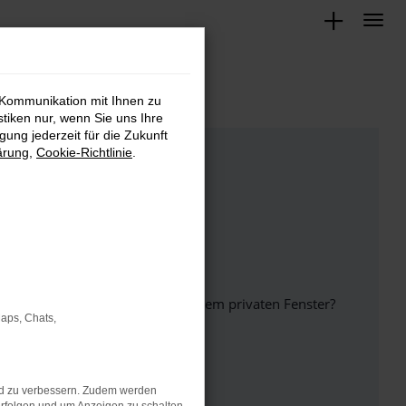
 Kommunikation mit Ihnen zu
stiken nur, wenn Sie uns Ihre
ung jederzeit für die Zukunft
ärung
,
Cookie-Richtlinie
.
inem anderen Browser oder in einem privaten Fenster?
Maps, Chats,
nd zu verbessern. Zudem werden
ht mehr unterstützt werden.