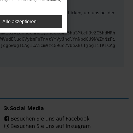
rfolgen und um Anzeigen zu schalten,
ben. Du kannst uns diesen Text schicken, um uns bei der
Alle akzeptieren
cmwiOiAiaHR0cHM6Ly9hcGkueC5ha3MtcHJvZC5hdWRh
aWVudEludGVybmFsTnVtYmVyJndlYnNpdGU9NWZmNzFi
IjogewogICAgICAicmVzcG9uc2VUeXBlIjogIiIKICAg
Social Media
Besuchen Sie uns auf Facebook
Besuchen Sie uns auf Instagram