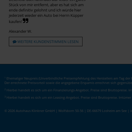
Stück von mir entfernt, aber es hat sich am
ende definitiv gelohnt und ich würde hier
jederzeit wieder ein Auto bei Herrn Küpper
kaufen!
Alexander W.
WEITERE KUNDENSTIMMEN LESEN
Ehemaliger Neupreis (Unverbindliche Preisempfehlung des Herstellers am Tag der E
1
Der errechnete Preisvorteil sowie die angegebene Ersparnis errechnet sich gegenüb
2
Hierbei handelt es sich um ein Finanzierungs-Angebot. Preise sind Bruttopreise. I
3
Hierbei handelt es sich um ein Leasing-Angebot. Preise sind Bruttopreise. Irrtümer
© 2026 Autohaus Klinkner GmbH | Wolfsborn 50-56 | DE-66679 Losheim am See | 