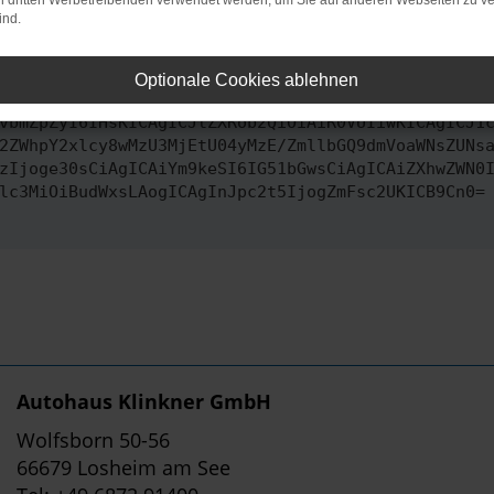
on dritten Werbetreibenden verwendet werden, um Sie auf anderen Webseiten zu ve
ind.
ontaktiere uns bitte. Wir werden versuchen, das Problem zu behe
Optionale Cookies ablehnen
vbmZpZyI6IHsKICAgICJtZXRob2QiOiAiR0VUIiwKICAgICJ1
2ZWhpY2xlcy8wMzU3MjEtU04yMzE/ZmllbGQ9dmVoaWNsZUNs
zIjoge30sCiAgICAiYm9keSI6IG51bGwsCiAgICAiZXhwZWN0
lc3MiOiBudWxsLAogICAgInJpc2t5IjogZmFsc2UKICB9Cn0=
Autohaus Klinkner GmbH
Wolfsborn 50-56
66679 Losheim am See