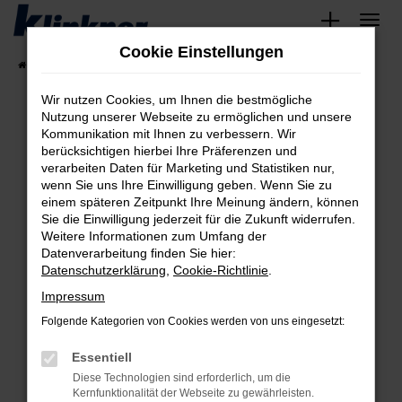
Zum
Hauptinhalt
Cookie Einstellungen
springen
Startseite
Fahrzeugangebote
Angebote
Wir nutzen Cookies, um Ihnen die bestmögliche
Nutzung unserer Webseite zu ermöglichen und unsere
Kommunikation mit Ihnen zu verbessern. Wir
Fehler: Network Error
berücksichtigen hierbei Ihre Präferenzen und
verarbeiten Daten für Marketing und Statistiken nur,
Beim Laden ist ein Fehler aufgetreten.
wenn Sie uns Ihre Einwilligung geben. Wenn Sie zu
Hier sind ein paar Tipps, die dir helfen können:
einem späteren Zeitpunkt Ihre Meinung ändern, können
Sie die Einwilligung jederzeit für die Zukunft widerrufen.
Überprüfe deine Firewall und deine
Weitere Informationen zum Umfang der
Internetverbindung.
Datenverarbeitung finden Sie hier:
Datenschutzerklärung
,
Cookie-Richtlinie
.
Laden andere Webseiten, zum Beispiel deine
Suchmaschine?
Impressum
Prüfe deine Browsererweiterungen.
Folgende Kategorien von Cookies werden von uns eingesetzt:
Manche Erweiterungen, wie Werbeblocker,
Essentiell
können das Laden bestimmter Seiten
verhindern. Funktioniert die Seite in einem
Diese Technologien sind erforderlich, um die
Kernfunktionalität der Webseite zu gewährleisten.
anderen Browser oder in einem privaten