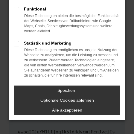
Fenster?
Funktional
Starte dein Gerät neu.
Diese Technologien bieten die bestmögliche Funktionalität
Das kann manchmal helfen, vorübergehende
der Webseite. Services von Drittanbietern wie Google
Maps, Chats, Fahrzeugbewertungssystem und weitere
Probleme zu beheben.
werden aktiviert.
Stelle sicher, dass dein Browser und dein
Betriebssystem auf dem neuesten Stand
Statistik und Marketing
sind.
Diese Technologien ermöglichen es uns, die Nutzung der
Webseite zu analysieren, um die Leistung zu messen und
Veraltete Software birgt nicht nur ein
zu verbessern. Zudem werden Technologien eingesetzt,
Sicherheitsrisiko, sondern kann auch dazu
die von dritten Werbetreibenden verwendet werden, um
führen, dass bestimmte Funktionen nicht mehr
Sie auf anderen Webseiten zu verfolgen und um Anzeigen
unterstützt werden.
zu schalten, die für Ihre Interessen relevant sind.
Wende dich an den Webseitenbetreiber.
Speichern
Wenn du alle oben genannten Schritte versucht
hast, kontaktiere uns bitte. Wir werden
Optionale Cookies ablehnen
versuchen, das Problem zu beheben. Du kannst
Alle akzeptieren
uns diesen Text schicken, um uns bei der
Fehlersuche zu unterstützen:
ewogICJuYW1lIjogIk5ldHdvcmtFcnJvciIs