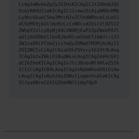
CiAgImNvbmZpZyI6IHsKICAgICJtZXRob2Qi
OiAiR0VUIiwKICAgICJ1cmwiOiAiaHR0cHM6
Ly9hcGkueC5ha3MtcHJvZC5hdWRhcmlzLm5l
dC92MS9jbGllbnRzLzIxNDcvd2Vic2l0ZS12
ZWhpY2xlcy8yNjA4LVNOMjEwP2ZpZWxkPXZl
aGljbGVDbGllbnRJbnRlcm5hbE51bWJlciZ3
ZWJzaXRlPTVmZjcxYmQyZDMwOTM3MjAzNzI1
ZGI2NCIsCiAgICAiaGVhZGVycyI6IHt9LAog
ICAgImJvZHkiOiBudWxsLAogICAgImV4cGVj
dCI6IHsKICAgICAgInJlc3BvbnNlVHlwZSI6
ICIiCiAgICB9LAogICAgInRpbWVvdXQiOiAw
LAogICAgInByb2dyZXNzIjogbnVsbCwKICAg
ICJyaXNreSI6IGZhbHNlCiAgfQp9