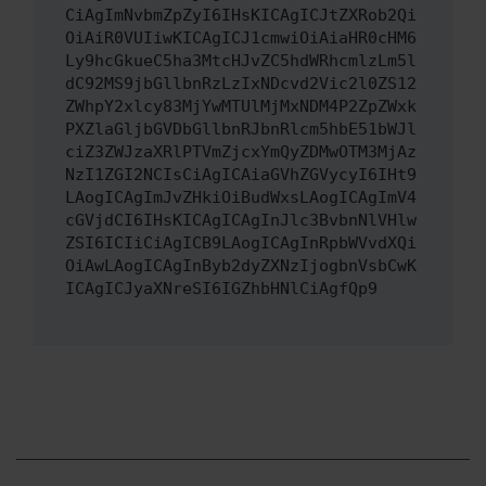
CiAgImNvbmZpZyI6IHsKICAgICJtZXRob2Qi
OiAiR0VUIiwKICAgICJ1cmwiOiAiaHR0cHM6
Ly9hcGkueC5ha3MtcHJvZC5hdWRhcmlzLm5l
dC92MS9jbGllbnRzLzIxNDcvd2Vic2l0ZS12
ZWhpY2xlcy83MjYwMTUlMjMxNDM4P2ZpZWxk
PXZlaGljbGVDbGllbnRJbnRlcm5hbE51bWJl
ciZ3ZWJzaXRlPTVmZjcxYmQyZDMwOTM3MjAz
NzI1ZGI2NCIsCiAgICAiaGVhZGVycyI6IHt9
LAogICAgImJvZHkiOiBudWxsLAogICAgImV4
cGVjdCI6IHsKICAgICAgInJlc3BvbnNlVHlw
ZSI6ICIiCiAgICB9LAogICAgInRpbWVvdXQi
OiAwLAogICAgInByb2dyZXNzIjogbnVsbCwK
ICAgICJyaXNreSI6IGZhbHNlCiAgfQp9