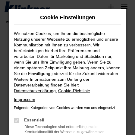
Zum
Hauptinhalt
Cookie Einstellungen
springen
Startseite
Fahrzeugangebote
Angebote
Wir nutzen Cookies, um Ihnen die bestmögliche
Nutzung unserer Webseite zu ermöglichen und unsere
Kommunikation mit Ihnen zu verbessern. Wir
Fehler: Network Error
berücksichtigen hierbei Ihre Präferenzen und
verarbeiten Daten für Marketing und Statistiken nur,
Beim Laden ist ein Fehler aufgetreten.
wenn Sie uns Ihre Einwilligung geben. Wenn Sie zu
Hier sind ein paar Tipps, die dir helfen können:
einem späteren Zeitpunkt Ihre Meinung ändern, können
Sie die Einwilligung jederzeit für die Zukunft widerrufen.
Überprüfe deine Firewall und deine
Weitere Informationen zum Umfang der
Internetverbindung.
Datenverarbeitung finden Sie hier:
Datenschutzerklärung
,
Cookie-Richtlinie
.
Laden andere Webseiten, zum Beispiel deine
Suchmaschine?
Impressum
Prüfe deine Browsererweiterungen.
Folgende Kategorien von Cookies werden von uns eingesetzt:
Manche Erweiterungen, wie Werbeblocker,
Essentiell
können das Laden bestimmter Seiten
verhindern. Funktioniert die Seite in einem
Diese Technologien sind erforderlich, um die
Kernfunktionalität der Webseite zu gewährleisten.
anderen Browser oder in einem privaten