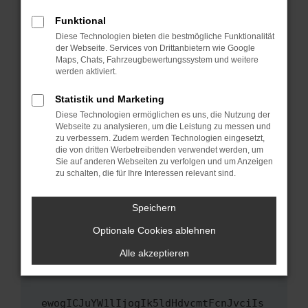
Fenster?
Funktional
Starte dein Gerät neu.
Diese Technologien bieten die bestmögliche Funktionalität
Das kann manchmal helfen, vorübergehende
der Webseite. Services von Drittanbietern wie Google
Maps, Chats, Fahrzeugbewertungssystem und weitere
Probleme zu beheben.
werden aktiviert.
Stelle sicher, dass dein Browser und dein
Betriebssystem auf dem neuesten Stand
Statistik und Marketing
sind.
Diese Technologien ermöglichen es uns, die Nutzung der
Webseite zu analysieren, um die Leistung zu messen und
Veraltete Software birgt nicht nur ein
zu verbessern. Zudem werden Technologien eingesetzt,
Sicherheitsrisiko, sondern kann auch dazu
die von dritten Werbetreibenden verwendet werden, um
führen, dass bestimmte Funktionen nicht mehr
Sie auf anderen Webseiten zu verfolgen und um Anzeigen
unterstützt werden.
zu schalten, die für Ihre Interessen relevant sind.
Wende dich an den Webseitenbetreiber.
Speichern
Wenn du alle oben genannten Schritte versucht
hast, kontaktiere uns bitte. Wir werden
Optionale Cookies ablehnen
versuchen, das Problem zu beheben. Du kannst
Alle akzeptieren
uns diesen Text schicken, um uns bei der
Fehlersuche zu unterstützen:
ewogICJuYW1lIjogIk5ldHdvcmtFcnJvciIs