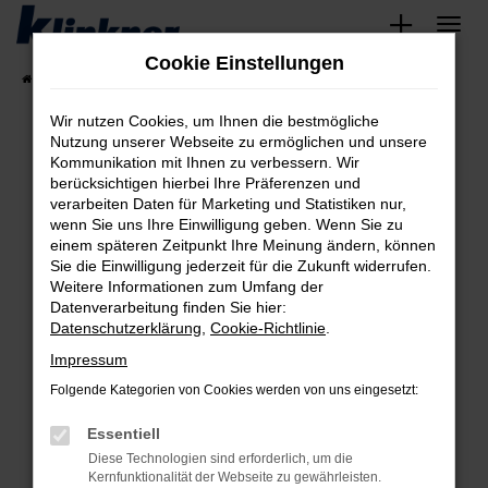
Zum
Hauptinhalt
Cookie Einstellungen
springen
Startseite
Fahrzeugangebote
Angebote
Wir nutzen Cookies, um Ihnen die bestmögliche
Nutzung unserer Webseite zu ermöglichen und unsere
Kommunikation mit Ihnen zu verbessern. Wir
Fehler: Network Error
berücksichtigen hierbei Ihre Präferenzen und
verarbeiten Daten für Marketing und Statistiken nur,
Beim Laden ist ein Fehler aufgetreten.
wenn Sie uns Ihre Einwilligung geben. Wenn Sie zu
Hier sind ein paar Tipps, die dir helfen können:
einem späteren Zeitpunkt Ihre Meinung ändern, können
Sie die Einwilligung jederzeit für die Zukunft widerrufen.
Überprüfe deine Firewall und deine
Weitere Informationen zum Umfang der
Internetverbindung.
Datenverarbeitung finden Sie hier:
Datenschutzerklärung
,
Cookie-Richtlinie
.
Laden andere Webseiten, zum Beispiel deine
Suchmaschine?
Impressum
Prüfe deine Browsererweiterungen.
Folgende Kategorien von Cookies werden von uns eingesetzt:
Manche Erweiterungen, wie Werbeblocker,
Essentiell
können das Laden bestimmter Seiten
verhindern. Funktioniert die Seite in einem
Diese Technologien sind erforderlich, um die
Kernfunktionalität der Webseite zu gewährleisten.
anderen Browser oder in einem privaten