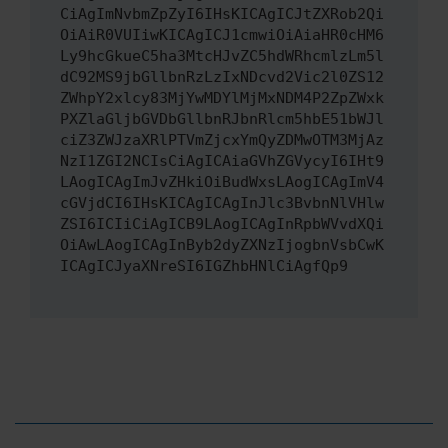
CiAgImNvbmZpZyI6IHsKICAgICJtZXRob2Qi
OiAiR0VUIiwKICAgICJ1cmwiOiAiaHR0cHM6
Ly9hcGkueC5ha3MtcHJvZC5hdWRhcmlzLm5l
dC92MS9jbGllbnRzLzIxNDcvd2Vic2l0ZS12
ZWhpY2xlcy83MjYwMDYlMjMxNDM4P2ZpZWxk
PXZlaGljbGVDbGllbnRJbnRlcm5hbE51bWJl
ciZ3ZWJzaXRlPTVmZjcxYmQyZDMwOTM3MjAz
NzI1ZGI2NCIsCiAgICAiaGVhZGVycyI6IHt9
LAogICAgImJvZHkiOiBudWxsLAogICAgImV4
cGVjdCI6IHsKICAgICAgInJlc3BvbnNlVHlw
ZSI6ICIiCiAgICB9LAogICAgInRpbWVvdXQi
OiAwLAogICAgInByb2dyZXNzIjogbnVsbCwK
ICAgICJyaXNreSI6IGZhbHNlCiAgfQp9