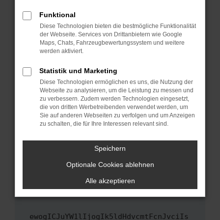
Fenster?
Funktional
Starte dein Gerät neu.
Diese Technologien bieten die bestmögliche Funktionalität
Das kann manchmal helfen, vorübergehende
der Webseite. Services von Drittanbietern wie Google
Maps, Chats, Fahrzeugbewertungssystem und weitere
Probleme zu beheben.
werden aktiviert.
Stelle sicher, dass dein Browser und dein
Betriebssystem auf dem neuesten Stand
Statistik und Marketing
sind.
Diese Technologien ermöglichen es uns, die Nutzung der
Webseite zu analysieren, um die Leistung zu messen und
Veraltete Software birgt nicht nur ein
zu verbessern. Zudem werden Technologien eingesetzt,
Sicherheitsrisiko, sondern kann auch dazu
die von dritten Werbetreibenden verwendet werden, um
führen, dass bestimmte Funktionen nicht mehr
Sie auf anderen Webseiten zu verfolgen und um Anzeigen
unterstützt werden.
zu schalten, die für Ihre Interessen relevant sind.
Wende dich an den Webseitenbetreiber.
Speichern
Wenn du alle oben genannten Schritte versucht
hast, kontaktiere uns bitte. Wir werden
Optionale Cookies ablehnen
versuchen, das Problem zu beheben. Du kannst
Alle akzeptieren
uns diesen Text schicken, um uns bei der
Fehlersuche zu unterstützen:
ewogICJuYW1lIjogIk5ldHdvcmtFcnJvciIs