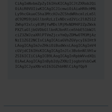
CiAgImNvbmZpZyI6IHsKICAgICJtZXRob2Qi
OiAiR0VUIiwKICAgICJ1cmwiOiAiaHR0cHM6
Ly9hcGkueC5ha3MtcHJvZC5hdWRhcmlzLm5l
dC92MS9jbGllbnRzLzIxNDcvd2Vic2l0ZS12
ZWhpY2xlcy83MjYwMDclMjMxNDM4P2ZpZWxk
PXZlaGljbGVDbGllbnRJbnRlcm5hbE51bWJl
ciZ3ZWJzaXRlPTVmZjcxYmQyZDMwOTM3MjAz
NzI1ZGI2NCIsCiAgICAiaGVhZGVycyI6IHt9
LAogICAgImJvZHkiOiBudWxsLAogICAgImV4
cGVjdCI6IHsKICAgICAgInJlc3BvbnNlVHlw
ZSI6ICIiCiAgICB9LAogICAgInRpbWVvdXQi
OiAwLAogICAgInByb2dyZXNzIjogbnVsbCwK
ICAgICJyaXNreSI6IGZhbHNlCiAgfQp9