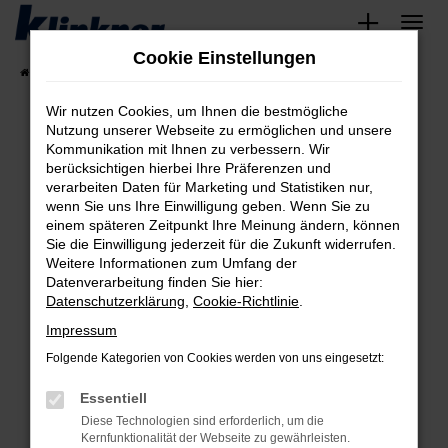
Zum
Hauptinhalt
Cookie Einstellungen
springen
Startseite
Fahrzeugangebote
Angebote
Wir nutzen Cookies, um Ihnen die bestmögliche
Nutzung unserer Webseite zu ermöglichen und unsere
Kommunikation mit Ihnen zu verbessern. Wir
Fehler: Network Error
berücksichtigen hierbei Ihre Präferenzen und
verarbeiten Daten für Marketing und Statistiken nur,
Beim Laden ist ein Fehler aufgetreten.
wenn Sie uns Ihre Einwilligung geben. Wenn Sie zu
Hier sind ein paar Tipps, die dir helfen können:
einem späteren Zeitpunkt Ihre Meinung ändern, können
Sie die Einwilligung jederzeit für die Zukunft widerrufen.
Überprüfe deine Firewall und deine
Weitere Informationen zum Umfang der
Internetverbindung.
Datenverarbeitung finden Sie hier:
Datenschutzerklärung
,
Cookie-Richtlinie
.
Laden andere Webseiten, zum Beispiel deine
Suchmaschine?
Impressum
Prüfe deine Browsererweiterungen.
Folgende Kategorien von Cookies werden von uns eingesetzt:
Manche Erweiterungen, wie Werbeblocker,
Essentiell
können das Laden bestimmter Seiten
verhindern. Funktioniert die Seite in einem
Diese Technologien sind erforderlich, um die
Kernfunktionalität der Webseite zu gewährleisten.
anderen Browser oder in einem privaten