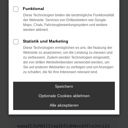
Fenster?
Funktional
Starte dein Gerät neu.
Diese Technologien bieten die bestmögliche Funktionalität
Das kann manchmal helfen, vorübergehende
der Webseite. Services von Drittanbietern wie Google
Maps, Chats, Fahrzeugbewertungssystem und weitere
Probleme zu beheben.
werden aktiviert.
Stelle sicher, dass dein Browser und dein
Betriebssystem auf dem neuesten Stand
Statistik und Marketing
sind.
Diese Technologien ermöglichen es uns, die Nutzung der
Webseite zu analysieren, um die Leistung zu messen und
Veraltete Software birgt nicht nur ein
zu verbessern. Zudem werden Technologien eingesetzt,
Sicherheitsrisiko, sondern kann auch dazu
die von dritten Werbetreibenden verwendet werden, um
führen, dass bestimmte Funktionen nicht mehr
Sie auf anderen Webseiten zu verfolgen und um Anzeigen
unterstützt werden.
zu schalten, die für Ihre Interessen relevant sind.
Wende dich an den Webseitenbetreiber.
Speichern
Wenn du alle oben genannten Schritte versucht
hast, kontaktiere uns bitte. Wir werden
Optionale Cookies ablehnen
versuchen, das Problem zu beheben. Du kannst
Alle akzeptieren
uns diesen Text schicken, um uns bei der
Fehlersuche zu unterstützen:
ewogICJuYW1lIjogIk5ldHdvcmtFcnJvciIs