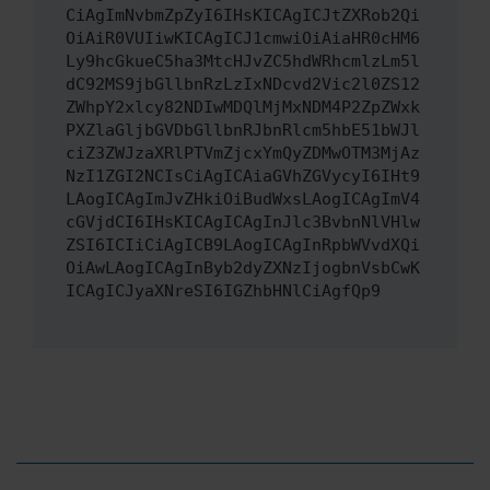
CiAgImNvbmZpZyI6IHsKICAgICJtZXRob2Qi
OiAiR0VUIiwKICAgICJ1cmwiOiAiaHR0cHM6
Ly9hcGkueC5ha3MtcHJvZC5hdWRhcmlzLm5l
dC92MS9jbGllbnRzLzIxNDcvd2Vic2l0ZS12
ZWhpY2xlcy82NDIwMDQlMjMxNDM4P2ZpZWxk
PXZlaGljbGVDbGllbnRJbnRlcm5hbE51bWJl
ciZ3ZWJzaXRlPTVmZjcxYmQyZDMwOTM3MjAz
NzI1ZGI2NCIsCiAgICAiaGVhZGVycyI6IHt9
LAogICAgImJvZHkiOiBudWxsLAogICAgImV4
cGVjdCI6IHsKICAgICAgInJlc3BvbnNlVHlw
ZSI6ICIiCiAgICB9LAogICAgInRpbWVvdXQi
OiAwLAogICAgInByb2dyZXNzIjogbnVsbCwK
ICAgICJyaXNreSI6IGZhbHNlCiAgfQp9