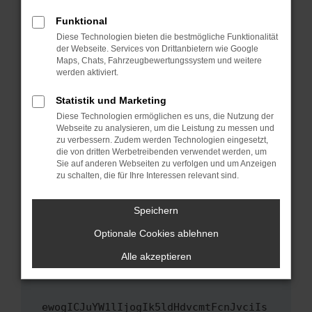
Fenster?
Funktional
Starte dein Gerät neu.
Diese Technologien bieten die bestmögliche Funktionalität
Das kann manchmal helfen, vorübergehende
der Webseite. Services von Drittanbietern wie Google
Maps, Chats, Fahrzeugbewertungssystem und weitere
Probleme zu beheben.
werden aktiviert.
Stelle sicher, dass dein Browser und dein
Betriebssystem auf dem neuesten Stand
Statistik und Marketing
sind.
Diese Technologien ermöglichen es uns, die Nutzung der
Webseite zu analysieren, um die Leistung zu messen und
Veraltete Software birgt nicht nur ein
zu verbessern. Zudem werden Technologien eingesetzt,
Sicherheitsrisiko, sondern kann auch dazu
die von dritten Werbetreibenden verwendet werden, um
führen, dass bestimmte Funktionen nicht mehr
Sie auf anderen Webseiten zu verfolgen und um Anzeigen
unterstützt werden.
zu schalten, die für Ihre Interessen relevant sind.
Wende dich an den Webseitenbetreiber.
Speichern
Wenn du alle oben genannten Schritte versucht
hast, kontaktiere uns bitte. Wir werden
Optionale Cookies ablehnen
versuchen, das Problem zu beheben. Du kannst
Alle akzeptieren
uns diesen Text schicken, um uns bei der
Fehlersuche zu unterstützen:
ewogICJuYW1lIjogIk5ldHdvcmtFcnJvciIs