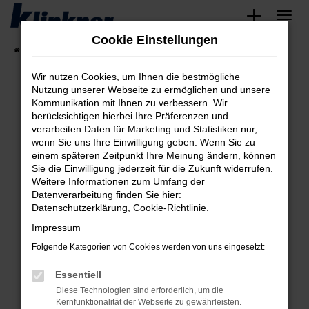
Zum
Hauptinhalt
Cookie Einstellungen
springen
Startseite
Fahrzeugangebote
Angebote
Wir nutzen Cookies, um Ihnen die bestmögliche
Nutzung unserer Webseite zu ermöglichen und unsere
Kommunikation mit Ihnen zu verbessern. Wir
Fehler: Network Error
berücksichtigen hierbei Ihre Präferenzen und
verarbeiten Daten für Marketing und Statistiken nur,
Beim Laden ist ein Fehler aufgetreten.
wenn Sie uns Ihre Einwilligung geben. Wenn Sie zu
Hier sind ein paar Tipps, die dir helfen können:
einem späteren Zeitpunkt Ihre Meinung ändern, können
Sie die Einwilligung jederzeit für die Zukunft widerrufen.
Überprüfe deine Firewall und deine
Weitere Informationen zum Umfang der
Internetverbindung.
Datenverarbeitung finden Sie hier:
Datenschutzerklärung
,
Cookie-Richtlinie
.
Laden andere Webseiten, zum Beispiel deine
Suchmaschine?
Impressum
Prüfe deine Browsererweiterungen.
Folgende Kategorien von Cookies werden von uns eingesetzt:
Manche Erweiterungen, wie Werbeblocker,
Essentiell
können das Laden bestimmter Seiten
verhindern. Funktioniert die Seite in einem
Diese Technologien sind erforderlich, um die
Kernfunktionalität der Webseite zu gewährleisten.
anderen Browser oder in einem privaten