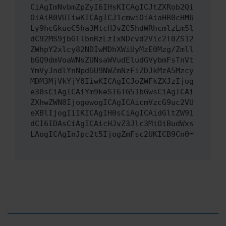
CiAgImNvbmZpZyI6IHsKICAgICJtZXRob2Qi
OiAiR0VUIiwKICAgICJ1cmwiOiAiaHR0cHM6
Ly9hcGkueC5ha3MtcHJvZC5hdWRhcmlzLm5l
dC92MS9jbGllbnRzLzIxNDcvd2Vic2l0ZS12
ZWhpY2xlcy82NDIwMDhXWiUyMzE0Mzg/Zmll
bGQ9dmVoaWNsZUNsaWVudEludGVybmFsTnVt
YmVyJndlYnNpdGU9NWZmNzFiZDJkMzA5Mzcy
MDM3MjVkYjY0IiwKICAgICJoZWFkZXJzIjog
e30sCiAgICAiYm9keSI6IG51bGwsCiAgICAi
ZXhwZWN0IjogewogICAgICAicmVzcG9uc2VU
eXBlIjogIiIKICAgIH0sCiAgICAidGltZW91
dCI6IDAsCiAgICAicHJvZ3Jlc3MiOiBudWxs
LAogICAgInJpc2t5IjogZmFsc2UKICB9Cn0=