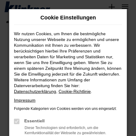
Zum
Hauptinhalt
Cookie Einstellungen
springen
Startseite
Fahrzeugangebote
Angebote
Wir nutzen Cookies, um Ihnen die bestmögliche
Nutzung unserer Webseite zu ermöglichen und unsere
Kommunikation mit Ihnen zu verbessern. Wir
Fehler: Network Error
berücksichtigen hierbei Ihre Präferenzen und
verarbeiten Daten für Marketing und Statistiken nur,
Beim Laden ist ein Fehler aufgetreten.
wenn Sie uns Ihre Einwilligung geben. Wenn Sie zu
Hier sind ein paar Tipps, die dir helfen können:
einem späteren Zeitpunkt Ihre Meinung ändern, können
Sie die Einwilligung jederzeit für die Zukunft widerrufen.
Überprüfe deine Firewall und deine
Weitere Informationen zum Umfang der
Internetverbindung.
Datenverarbeitung finden Sie hier:
Datenschutzerklärung
,
Cookie-Richtlinie
.
Laden andere Webseiten, zum Beispiel deine
Suchmaschine?
Impressum
Prüfe deine Browsererweiterungen.
Folgende Kategorien von Cookies werden von uns eingesetzt:
Manche Erweiterungen, wie Werbeblocker,
Essentiell
können das Laden bestimmter Seiten
verhindern. Funktioniert die Seite in einem
Diese Technologien sind erforderlich, um die
Kernfunktionalität der Webseite zu gewährleisten.
anderen Browser oder in einem privaten