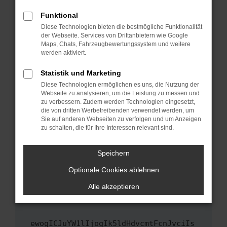
Fenster?
Funktional
Starte dein Gerät neu.
Diese Technologien bieten die bestmögliche Funktionalität
Das kann manchmal helfen, vorübergehende
der Webseite. Services von Drittanbietern wie Google
Maps, Chats, Fahrzeugbewertungssystem und weitere
Probleme zu beheben.
werden aktiviert.
Stelle sicher, dass dein Browser und dein
Betriebssystem auf dem neuesten Stand
Statistik und Marketing
sind.
Diese Technologien ermöglichen es uns, die Nutzung der
Webseite zu analysieren, um die Leistung zu messen und
Veraltete Software birgt nicht nur ein
zu verbessern. Zudem werden Technologien eingesetzt,
Sicherheitsrisiko, sondern kann auch dazu
die von dritten Werbetreibenden verwendet werden, um
führen, dass bestimmte Funktionen nicht mehr
Sie auf anderen Webseiten zu verfolgen und um Anzeigen
unterstützt werden.
zu schalten, die für Ihre Interessen relevant sind.
Wende dich an den Webseitenbetreiber.
Speichern
Wenn du alle oben genannten Schritte versucht
hast, kontaktiere uns bitte. Wir werden
Optionale Cookies ablehnen
versuchen, das Problem zu beheben. Du kannst
Alle akzeptieren
uns diesen Text schicken, um uns bei der
Fehlersuche zu unterstützen:
ewogICJuYW1lIjogIk5ldHdvcmtFcnJvciIs