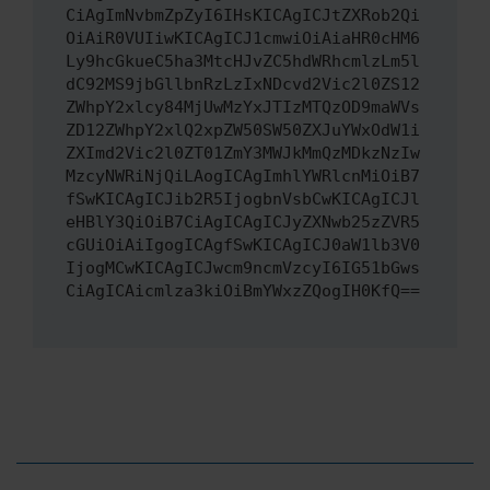
CiAgImNvbmZpZyI6IHsKICAgICJtZXRob2Qi
OiAiR0VUIiwKICAgICJ1cmwiOiAiaHR0cHM6
Ly9hcGkueC5ha3MtcHJvZC5hdWRhcmlzLm5l
dC92MS9jbGllbnRzLzIxNDcvd2Vic2l0ZS12
ZWhpY2xlcy84MjUwMzYxJTIzMTQzOD9maWVs
ZD12ZWhpY2xlQ2xpZW50SW50ZXJuYWxOdW1i
ZXImd2Vic2l0ZT01ZmY3MWJkMmQzMDkzNzIw
MzcyNWRiNjQiLAogICAgImhlYWRlcnMiOiB7
fSwKICAgICJib2R5IjogbnVsbCwKICAgICJl
eHBlY3QiOiB7CiAgICAgICJyZXNwb25zZVR5
cGUiOiAiIgogICAgfSwKICAgICJ0aW1lb3V0
IjogMCwKICAgICJwcm9ncmVzcyI6IG51bGws
CiAgICAicmlza3kiOiBmYWxzZQogIH0KfQ==