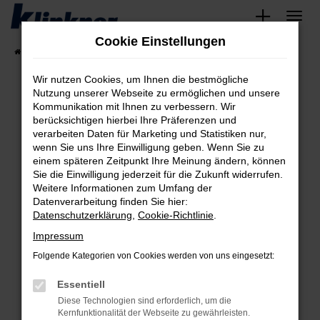
Zum
Hauptinhalt
Cookie Einstellungen
springen
Startseite
Fahrzeugangebote
Angebote
Wir nutzen Cookies, um Ihnen die bestmögliche
Nutzung unserer Webseite zu ermöglichen und unsere
Kommunikation mit Ihnen zu verbessern. Wir
Fehler: Network Error
berücksichtigen hierbei Ihre Präferenzen und
verarbeiten Daten für Marketing und Statistiken nur,
Beim Laden ist ein Fehler aufgetreten.
wenn Sie uns Ihre Einwilligung geben. Wenn Sie zu
Hier sind ein paar Tipps, die dir helfen können:
einem späteren Zeitpunkt Ihre Meinung ändern, können
Sie die Einwilligung jederzeit für die Zukunft widerrufen.
Überprüfe deine Firewall und deine
Weitere Informationen zum Umfang der
Internetverbindung.
Datenverarbeitung finden Sie hier:
Datenschutzerklärung
,
Cookie-Richtlinie
.
Laden andere Webseiten, zum Beispiel deine
Suchmaschine?
Impressum
Prüfe deine Browsererweiterungen.
Folgende Kategorien von Cookies werden von uns eingesetzt:
Manche Erweiterungen, wie Werbeblocker,
Essentiell
können das Laden bestimmter Seiten
verhindern. Funktioniert die Seite in einem
Diese Technologien sind erforderlich, um die
Kernfunktionalität der Webseite zu gewährleisten.
anderen Browser oder in einem privaten