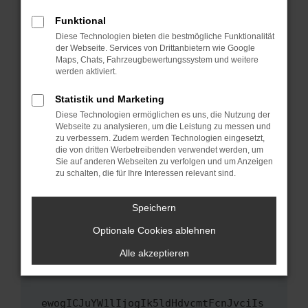
Fenster?
Funktional
Starte dein Gerät neu.
Diese Technologien bieten die bestmögliche Funktionalität
Das kann manchmal helfen, vorübergehende
der Webseite. Services von Drittanbietern wie Google
Maps, Chats, Fahrzeugbewertungssystem und weitere
Probleme zu beheben.
werden aktiviert.
Stelle sicher, dass dein Browser und dein
Betriebssystem auf dem neuesten Stand
Statistik und Marketing
sind.
Diese Technologien ermöglichen es uns, die Nutzung der
Webseite zu analysieren, um die Leistung zu messen und
Veraltete Software birgt nicht nur ein
zu verbessern. Zudem werden Technologien eingesetzt,
Sicherheitsrisiko, sondern kann auch dazu
die von dritten Werbetreibenden verwendet werden, um
führen, dass bestimmte Funktionen nicht mehr
Sie auf anderen Webseiten zu verfolgen und um Anzeigen
unterstützt werden.
zu schalten, die für Ihre Interessen relevant sind.
Wende dich an den Webseitenbetreiber.
Speichern
Wenn du alle oben genannten Schritte versucht
hast, kontaktiere uns bitte. Wir werden
Optionale Cookies ablehnen
versuchen, das Problem zu beheben. Du kannst
Alle akzeptieren
uns diesen Text schicken, um uns bei der
Fehlersuche zu unterstützen:
ewogICJuYW1lIjogIk5ldHdvcmtFcnJvciIs