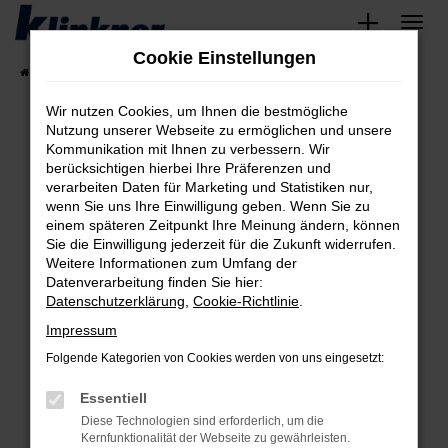
Zum
Hauptinhalt
Cookie Einstellungen
springen
Startseite
Fahrzeugangebote
Angebote
Wir nutzen Cookies, um Ihnen die bestmögliche
Nutzung unserer Webseite zu ermöglichen und unsere
Kommunikation mit Ihnen zu verbessern. Wir
Fehler: Network Error
berücksichtigen hierbei Ihre Präferenzen und
verarbeiten Daten für Marketing und Statistiken nur,
Beim Laden ist ein Fehler aufgetreten.
wenn Sie uns Ihre Einwilligung geben. Wenn Sie zu
Hier sind ein paar Tipps, die dir helfen können:
einem späteren Zeitpunkt Ihre Meinung ändern, können
Sie die Einwilligung jederzeit für die Zukunft widerrufen.
Überprüfe deine Firewall und deine
Weitere Informationen zum Umfang der
Internetverbindung.
Datenverarbeitung finden Sie hier:
Datenschutzerklärung
,
Cookie-Richtlinie
.
Laden andere Webseiten, zum Beispiel deine
Suchmaschine?
Impressum
Prüfe deine Browsererweiterungen.
Folgende Kategorien von Cookies werden von uns eingesetzt:
Manche Erweiterungen, wie Werbeblocker,
Essentiell
können das Laden bestimmter Seiten
verhindern. Funktioniert die Seite in einem
Diese Technologien sind erforderlich, um die
Kernfunktionalität der Webseite zu gewährleisten.
anderen Browser oder in einem privaten