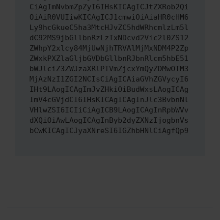
CiAgImNvbmZpZyI6IHsKICAgICJtZXRob2Qi
OiAiR0VUIiwKICAgICJ1cmwiOiAiaHR0cHM6
Ly9hcGkueC5ha3MtcHJvZC5hdWRhcmlzLm5l
dC92MS9jbGllbnRzLzIxNDcvd2Vic2l0ZS12
ZWhpY2xlcy84MjUwNjhTRVAlMjMxNDM4P2Zp
ZWxkPXZlaGljbGVDbGllbnRJbnRlcm5hbE51
bWJlciZ3ZWJzaXRlPTVmZjcxYmQyZDMwOTM3
MjAzNzI1ZGI2NCIsCiAgICAiaGVhZGVycyI6
IHt9LAogICAgImJvZHkiOiBudWxsLAogICAg
ImV4cGVjdCI6IHsKICAgICAgInJlc3BvbnNl
VHlwZSI6ICIiCiAgICB9LAogICAgInRpbWVv
dXQiOiAwLAogICAgInByb2dyZXNzIjogbnVs
bCwKICAgICJyaXNreSI6IGZhbHNlCiAgfQp9