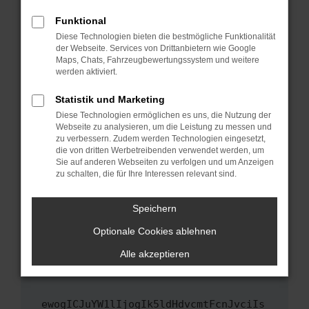
Fenster?
Funktional
Starte dein Gerät neu.
Diese Technologien bieten die bestmögliche Funktionalität
Das kann manchmal helfen, vorübergehende
der Webseite. Services von Drittanbietern wie Google
Maps, Chats, Fahrzeugbewertungssystem und weitere
Probleme zu beheben.
werden aktiviert.
Stelle sicher, dass dein Browser und dein
Betriebssystem auf dem neuesten Stand
Statistik und Marketing
sind.
Diese Technologien ermöglichen es uns, die Nutzung der
Webseite zu analysieren, um die Leistung zu messen und
Veraltete Software birgt nicht nur ein
zu verbessern. Zudem werden Technologien eingesetzt,
Sicherheitsrisiko, sondern kann auch dazu
die von dritten Werbetreibenden verwendet werden, um
führen, dass bestimmte Funktionen nicht mehr
Sie auf anderen Webseiten zu verfolgen und um Anzeigen
unterstützt werden.
zu schalten, die für Ihre Interessen relevant sind.
Wende dich an den Webseitenbetreiber.
Speichern
Wenn du alle oben genannten Schritte versucht
hast, kontaktiere uns bitte. Wir werden
Optionale Cookies ablehnen
versuchen, das Problem zu beheben. Du kannst
Alle akzeptieren
uns diesen Text schicken, um uns bei der
Fehlersuche zu unterstützen:
ewogICJuYW1lIjogIk5ldHdvcmtFcnJvciIs