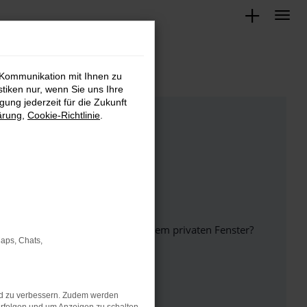
 Kommunikation mit Ihnen zu
stiken nur, wenn Sie uns Ihre
ung jederzeit für die Zukunft
ärung
,
Cookie-Richtlinie
.
inem anderen Browser oder in einem privaten Fenster?
Maps, Chats,
nd zu verbessern. Zudem werden
ht mehr unterstützt werden.