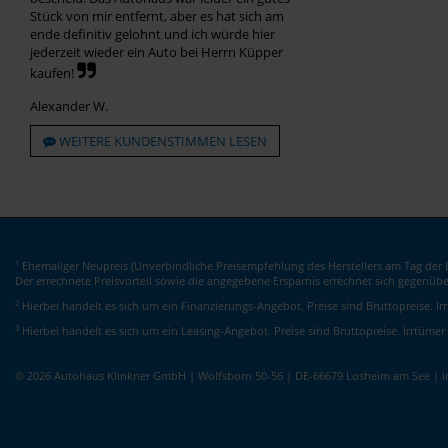
Stück von mir entfernt, aber es hat sich am
ende definitiv gelohnt und ich würde hier
jederzeit wieder ein Auto bei Herrn Küpper
kaufen!
Alexander W.
WEITERE KUNDENSTIMMEN LESEN
Ehemaliger Neupreis (Unverbindliche Preisempfehlung des Herstellers am Tag der E
1
Der errechnete Preisvorteil sowie die angegebene Ersparnis errechnet sich gegenüb
2
Hierbei handelt es sich um ein Finanzierungs-Angebot. Preise sind Bruttopreise. I
3
Hierbei handelt es sich um ein Leasing-Angebot. Preise sind Bruttopreise. Irrtümer
© 2026 Autohaus Klinkner GmbH | Wolfsborn 50-56 | DE-66679 Losheim am See | 