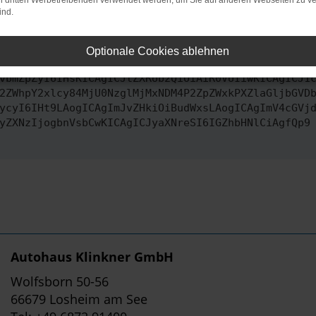
on dritten Werbetreibenden verwendet werden, um Sie auf anderen Webseiten zu ve
ind.
ontaktiere uns bitte. Wir werden versuchen, das Problem zu behe
Optionale Cookies ablehnen
vbmZpZyI6IHsKICAgICJtZXRob2QiOiAiR0VUIiwKICAgICJ1
2ZWhpY2xlcy84MjU0NzglMjMxNDM4P2ZpZWxkPXZlaGljbGVD
ycyI6IHt9LAogICAgImJvZHkiOiBudWxsLAogICAgImV4cGVj
yZXNzIjogbnVsbCwKICAgICJyaXNreSI6IGZhbHNlCiAgfQp9
Autohaus Klinkner GmbH
Wolfsborn 50-56
66679 Losheim am See