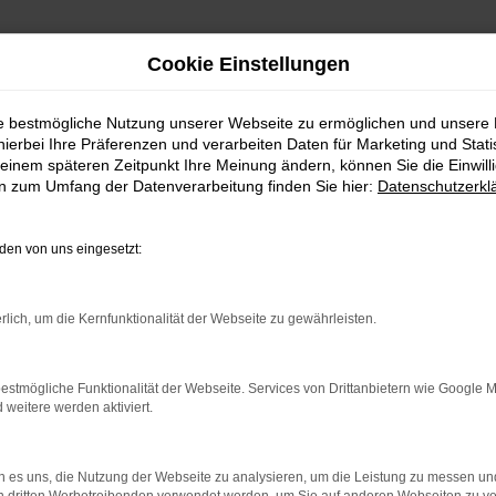
Cookie Einstellungen
ie bestmögliche Nutzung unserer Webseite zu ermöglichen und unsere
hierbei Ihre Präferenzen und verarbeiten Daten für Marketing und Stati
einem späteren Zeitpunkt Ihre Meinung ändern, können Sie die Einwillig
en zum Umfang der Datenverarbeitung finden Sie hier:
Datenschutzerkl
en von uns eingesetzt:
indung.
hine?
rlich, um die Kernfunktionalität der Webseite zu gewährleisten.
aden bestimmter Seiten verhindern. Funktioniert die Seite in e
estmögliche Funktionalität der Webseite. Services von Drittanbietern wie Google 
eitere werden aktiviert.
 zu beheben.
bssystem auf dem neuesten Stand sind.
 es uns, die Nutzung der Webseite zu analysieren, um die Leistung zu messen u
ko, sondern kann auch dazu führen, dass bestimmte Funktionen nic