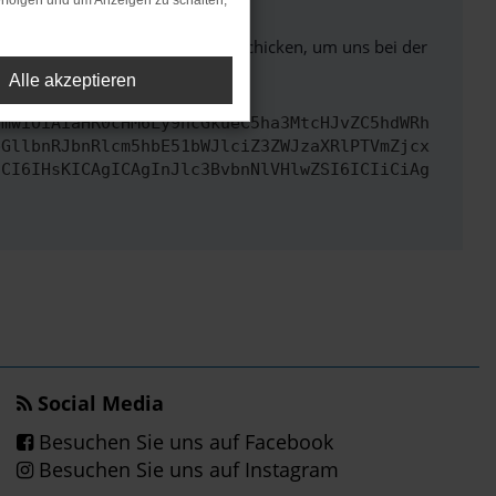
rfolgen und um Anzeigen zu schalten,
ben. Du kannst uns diesen Text schicken, um uns bei der
Alle akzeptieren
cmwiOiAiaHR0cHM6Ly9hcGkueC5ha3MtcHJvZC5hdWRh
bGllbnRJbnRlcm5hbE51bWJlciZ3ZWJzaXRlPTVmZjcx
dCI6IHsKICAgICAgInJlc3BvbnNlVHlwZSI6ICIiCiAg
Social Media
Besuchen Sie uns auf Facebook
Besuchen Sie uns auf Instagram