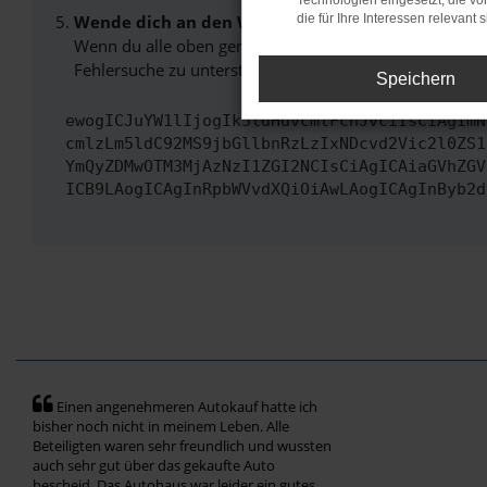
Technologien eingesetzt, die v
Wende dich an den Webseitenbetreiber.
die für Ihre Interessen relevant s
Wenn du alle oben genannten Schritte versucht hast, k
Fehlersuche zu unterstützen:
Speichern
ewogICJuYW1lIjogIk5ldHdvcmtFcnJvciIsCiAgImN
cmlzLm5ldC92MS9jbGllbnRzLzIxNDcvd2Vic2l0ZS1
YmQyZDMwOTM3MjAzNzI1ZGI2NCIsCiAgICAiaGVhZGV
ICB9LAogICAgInRpbWVvdXQiOiAwLAogICAgInByb2d
Einen angenehmeren Autokauf hatte ich
bisher noch nicht in meinem Leben. Alle
Beteiligten waren sehr freundlich und wussten
auch sehr gut über das gekaufte Auto
bescheid. Das Autohaus war leider ein gutes