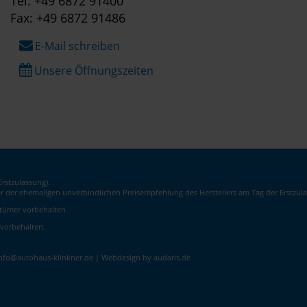
Tel: +49 6872 91400
Fax: +49 6872 91486
E-Mail schreiben
Unsere Öffnungszeiten
rstzulassung).
er der ehemaligen unverbindlichen Preisempfehlung des Herstellers am Tag der Erstzula
rrtümer vorbehalten.
 vorbehalten.
info@autohaus-klinkner.de |
Webdesign by audaris.de