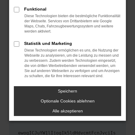
Fenster?
Funktional
Starte dein Gerät neu.
Diese Technologien bieten die bestmögliche Funktionalität
Das kann manchmal helfen, vorübergehende
der Webseite. Services von Drittanbietern wie Google
Maps, Chats, Fahrzeugbewertungssystem und weitere
Probleme zu beheben.
werden aktiviert.
Stelle sicher, dass dein Browser und dein
Betriebssystem auf dem neuesten Stand
Statistik und Marketing
sind.
Diese Technologien ermöglichen es uns, die Nutzung der
Webseite zu analysieren, um die Leistung zu messen und
Veraltete Software birgt nicht nur ein
zu verbessern. Zudem werden Technologien eingesetzt,
Sicherheitsrisiko, sondern kann auch dazu
die von dritten Werbetreibenden verwendet werden, um
führen, dass bestimmte Funktionen nicht mehr
Sie auf anderen Webseiten zu verfolgen und um Anzeigen
unterstützt werden.
zu schalten, die für Ihre Interessen relevant sind.
Wende dich an den Webseitenbetreiber.
Speichern
Wenn du alle oben genannten Schritte versucht
hast, kontaktiere uns bitte. Wir werden
Optionale Cookies ablehnen
versuchen, das Problem zu beheben. Du kannst
Alle akzeptieren
uns diesen Text schicken, um uns bei der
Fehlersuche zu unterstützen:
ewogICJuYW1lIjogIk5ldHdvcmtFcnJvciIs