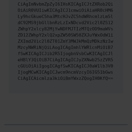
CiAgImNvbmZpZyI6IHsKICAgICJtZXRob2Qi
OiAiR0VUIiwKICAgICJ1cmwiOiAiaHR0cHM6
Ly9hcGkueC5ha3MtcHJvZC5hdWRhcmlzLm5l
dC92MS9jbGllbnRzLzIxNDcvd2Vic2l0ZS12
ZWhpY2xlcy82MjYwNDFMJTIzMTQzOD9maWVs
ZD12ZWhpY2xlQ2xpZW50SW50ZXJuYWxOdW1i
ZXImd2Vic2l0ZT01ZmY3MWJkMmQzMDkzNzIw
MzcyNWRiNjQiLAogICAgImhlYWRlcnMiOiB7
fSwKICAgICJib2R5IjogbnVsbCwKICAgICJl
eHBlY3QiOiB7CiAgICAgICJyZXNwb25zZVR5
cGUiOiAiIgogICAgfSwKICAgICJ0aW1lb3V0
IjogMCwKICAgICJwcm9ncmVzcyI6IG51bGws
CiAgICAicmlza3kiOiBmYWxzZQogIH0KfQ==