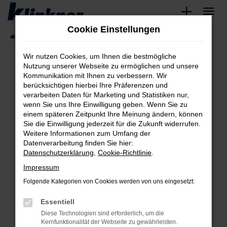
Zum
Hauptinhalt
Cookie Einstellungen
springen
Startseite
Fahrzeugangebote
Angebote
Wir nutzen Cookies, um Ihnen die bestmögliche
Nutzung unserer Webseite zu ermöglichen und unsere
Kommunikation mit Ihnen zu verbessern. Wir
Fehler: Network Error
berücksichtigen hierbei Ihre Präferenzen und
verarbeiten Daten für Marketing und Statistiken nur,
Beim Laden ist ein Fehler aufgetreten.
wenn Sie uns Ihre Einwilligung geben. Wenn Sie zu
Hier sind ein paar Tipps, die dir helfen können:
einem späteren Zeitpunkt Ihre Meinung ändern, können
Sie die Einwilligung jederzeit für die Zukunft widerrufen.
Überprüfe deine Firewall und deine
Weitere Informationen zum Umfang der
Internetverbindung.
Datenverarbeitung finden Sie hier:
Datenschutzerklärung
,
Cookie-Richtlinie
.
Laden andere Webseiten, zum Beispiel deine
Suchmaschine?
Impressum
Prüfe deine Browsererweiterungen.
Folgende Kategorien von Cookies werden von uns eingesetzt:
Manche Erweiterungen, wie Werbeblocker,
Essentiell
können das Laden bestimmter Seiten
verhindern. Funktioniert die Seite in einem
Diese Technologien sind erforderlich, um die
Kernfunktionalität der Webseite zu gewährleisten.
anderen Browser oder in einem privaten